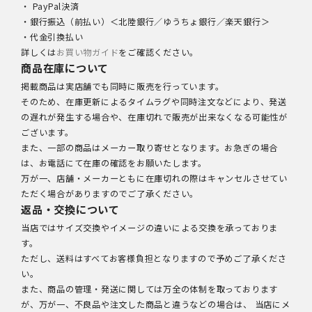
・ PayPal決済
・銀行振込（前払い）＜北陸銀行／ゆうちょ銀行／楽天銀行＞
・代金引換払い
詳しくは
お買い物ガイド
をご確認ください。
商品在庫について
掲載商品は実店舗でも同時に販売を行っています。
そのため、在庫更新によるタイムラグや同時注文などにより、発送
の遅れが発生する場合や、在庫切れで販売が出来なくなる可能性が
ございます。
また、一部の商品はメーカー取り寄せとなります。お急ぎの場合
は、お電話にて在庫の確認をお願いたします。
万が一、店舗・メーカーともに在庫切れの際はキャンセルさせてい
ただく場合がありますのでご了承ください。
返品・交換について
当店ではサイズ交換やイメージの違いによる交換を承っておりま
す。
ただし、送料はすべてお客様負担となりますので予めご了承くださ
い。
また、商品の管理・発送に関しては万全の体制を取っております
が、万が一、不良品や注文した商品と違うなどの場合は、 当店にメ