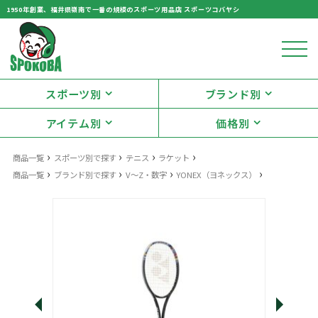
1950年創業、福井県嶺南で一番の規模のスポーツ用品店 スポーツコバヤシ
スポーツ別
ブランド別
アイテム別
価格別
›
›
›
›
商品一覧
スポーツ別で探す
テニス
ラケット
›
›
›
›
商品一覧
ブランド別で探す
V〜Z・数字
YONEX（ヨネックス）