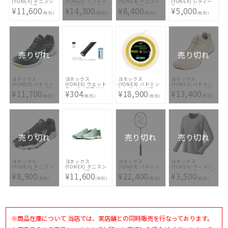
(YONEX) テニスシ
(YONEX) ソフトテ
(YONEX) テニスシ
(YONEX) レディー
ューズ パワークッ
ニスラケット ボル
ューズ パワークッ
ス ウィンドウォー
¥11,600
¥14,300
¥8,400
¥5,000
ション エアラスダ
トレイジ5S フレー
ション ソニケージ
マーシャツ
(税別)
(税別)
(税別)
(税別)
ッシュ5 GC
ムのみ VR5S-305
LGC SHTSCLG-354
SHTAD5GC-674
売り切れ
売り切れ
ヨネックス
ヨネックス
ヨネックス
ヨネックス
(YONEX) バドミン
(YONEX) ウェット
(YONEX) バドミン
(YONEX) バドミン
トンシューズ パワ
スーパー極薄グリッ
トンガット エアロ
トンシューズ パワ
¥11,700
¥304
¥18,900
¥13,400
ークッション65Z3
プ(1本入)
バイトブースト
ークッション65Z3
(税別)
(税別)
(税別)
(税別)
SHB65Z3-007
(AEROBITE
C-90 SHB65Z3Y-
BOOST) 200mロー
206
ルガット BGABBT-
2 815
売り切れ
売り切れ
売り切れ
ヨネックス
ヨネックス
ヨネックス
ヨネックス
(YONEX) テニスシ
(YONEX) テニスシ
(YONEX) バドミン
(YONEX) ウィメン
ューズ パワークッ
ューズ パワークッ
トンラケット ナノ
ズ ロングスリーブT
¥8,900
¥11,600
¥22,400
¥3,500
ション フュージョ
ション エアラスダ
フレア 800 LT
シャツ 16547-010
(税別)
(税別)
(税別)
(税別)
ンレブ5 メン GC
ッシュ5 ワイド GC
NF800LT-381
SHTF5MGC-007
SHTAD5WG-809
※商品在庫について 当店では、実店舗との同時販売を行なっております。