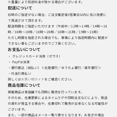
※重量により別途料金が掛かる場合がございます。
配送について
日時のご指定がない場合、ご注文確定後5営業日以内に佐川急便に
て発送させて頂きます。
配送時間をご指定いただけます（午前中／12時～14時／14時～16
時／16時～18時／18時～20時／18時～21時／19時～21時）
ただし時間を指定された場合でも、事情により指定時間内に配達が
できない事もございますのでご了承ください。
お支払いについて
・ クレジットカード決済（ゼウス）
・ PayPal決済
・銀行振込（前払い）＜北陸銀行／ゆうちょ銀行／楽天銀行＞
・代金引換払い
詳しくは
お買い物ガイド
をご確認ください。
商品在庫について
掲載商品は実店舗でも同時に販売を行っています。
そのため、在庫更新によるタイムラグや同時注文などにより、発送
の遅れが発生する場合や、在庫切れで販売が出来なくなる可能性が
ございます。
また、一部の商品はメーカー取り寄せとなります。お急ぎの場合