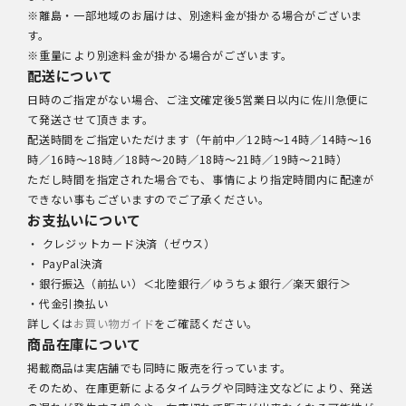
※離島・一部地域のお届けは、別途料金が掛かる場合がございま
す。
※重量により別途料金が掛かる場合がございます。
配送について
日時のご指定がない場合、ご注文確定後5営業日以内に佐川急便に
て発送させて頂きます。
配送時間をご指定いただけます（午前中／12時～14時／14時～16
時／16時～18時／18時～20時／18時～21時／19時～21時）
ただし時間を指定された場合でも、事情により指定時間内に配達が
できない事もございますのでご了承ください。
お支払いについて
・ クレジットカード決済（ゼウス）
・ PayPal決済
・銀行振込（前払い）＜北陸銀行／ゆうちょ銀行／楽天銀行＞
・代金引換払い
詳しくは
お買い物ガイド
をご確認ください。
商品在庫について
掲載商品は実店舗でも同時に販売を行っています。
そのため、在庫更新によるタイムラグや同時注文などにより、発送