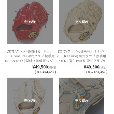
売り切れ
売り切れ
【型付/グラブ刺繍無料】 トレジ
【型付/グラブ刺繍無料】 トレジ
ャー(Treasure) 硬式グラブ 投手用
ャー(Treasure) 硬式グラブ 投手用
TR-TSN-DOR [ 型付け無料 硬式グ
TR-TLN [ 型付け無料 硬式グラブ刺
ラブ刺繍2ヶ所無料(単色のみ)※縁
繍2ヶ所無料(単色のみ)※縁取り・
¥49,500
¥49,500
(税別)
(税別)
取り・影付きの場合、1ヶ所+3300
影付きの場合、1ヶ所+3300円(税
(
¥54,450 )
(
¥54,450 )
税込
税込
円(税込)]
込)]
売り切れ
売り切れ