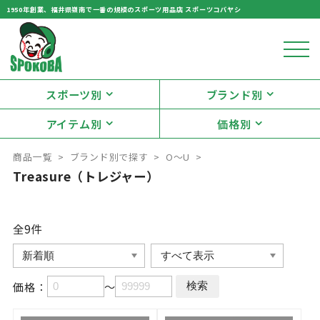
1950年創業、福井県嶺南で一番の規模のスポーツ用品店 スポーツコバヤシ
スポーツ別
ブランド別
アイテム別
価格別
商品一覧
ブランド別で探す
O～U
Treasure（トレジャー）
全9
件
価格：
～