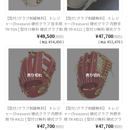
【型付/グラブ刺繍無料】 トレジ
【型付/グラブ刺繍無料】 トレジ
ャー(Treasure) 硬式グラブ 投手用
ャー(Treasure) 硬式グラブ 内野手
TR-TSN [ 型付け無料 硬式グラブ刺
用 TR-KS21 [ 型付け無料 硬式グラ
繍2ヶ所無料(単色のみ)※縁取り・
ブ刺繍2ヶ所無料(単色のみ)※縁取
¥49,500
¥47,700
(税別)
(税別)
影付きの場合、1ヶ所+3300円(税
り・影付きの場合、1ヶ所+3300円
(
¥54,450 )
(
¥52,470 )
税込
税込
込)]
(税込)]
売り切れ
売り切れ
【型付/グラブ刺繍無料】 トレジ
【型付/グラブ刺繍無料】 トレジ
ャー(Treasure) 硬式グラブ 内野手
ャー(Treasure) 硬式グラブ 外野手
用 TR-KK21 [ 型付け無料 硬式グラ
用 TR-MD21 [ 型付け無料 硬式グラ
ブ刺繍2ヶ所無料(単色のみ)※縁取
ブ刺繍2ヶ所無料(単色のみ)※縁取
¥47,700
¥47,700
(税別)
(税別)