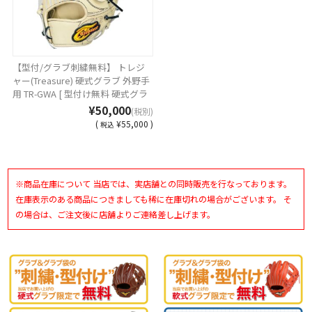
【型付/グラブ刺繍無料】 トレジ
ャー(Treasure) 硬式グラブ 外野手
用 TR-GWA [ 型付け無料 硬式グラ
ブ刺繍2ヶ所無料(単色のみ)※縁取
¥50,000
(税別)
り・影付きの場合、1ヶ所+3300円
(
¥55,000 )
税込
(税込)]
※商品在庫について 当店では、実店舗との同時販売を行なっております。
在庫表示のある商品につきましても稀に在庫切れの場合がございます。 そ
の場合は、ご注文後に店舗よりご連絡差し上げます。