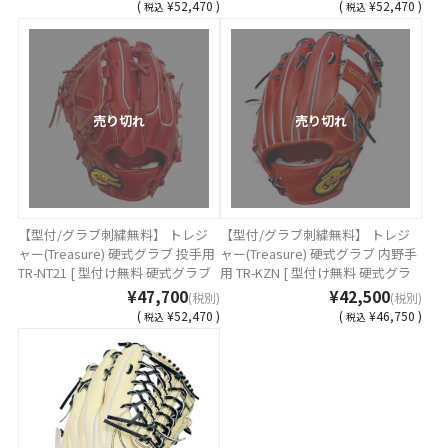
り・影付きの場合、1ヶ所+3300円
り・影付きの場合、1ヶ所+3300円
(
¥52,470 )
(
¥52,470 )
税込
税込
(税込)]
(税込)]
売り切れ
売り切れ
【型付/グラブ刺繍無料】 トレジ
【型付/グラブ刺繍無料】 トレジ
ャー(Treasure) 硬式グラブ 投手用
ャー(Treasure) 硬式グラブ 内野手
TR-NT21 [ 型付け無料 硬式グラブ
用 TR-KZN [ 型付け無料 硬式グラ
刺繍2ヶ所無料(単色のみ)※縁取
ブ刺繍2ヶ所無料(単色のみ)※縁取
¥47,700
¥42,500
(税別)
(税別)
り・影付きの場合、1ヶ所+3300円
り・影付きの場合、1ヶ所+3300円
(
¥52,470 )
(
¥46,750 )
税込
税込
(税込)]
(税込)]