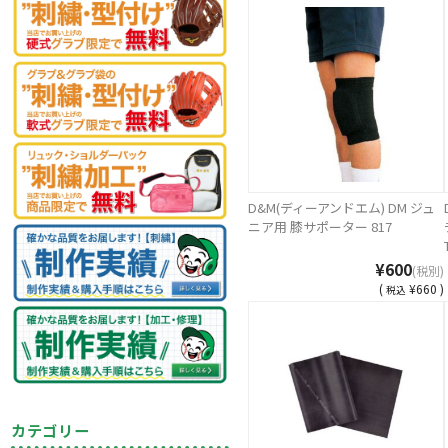
D&M(ディーアンドエム) DM ジュ
ニア用 膝サポーター 817
¥600
(税別)
(
¥660 )
税込
カテゴリー