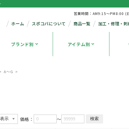
シ
営業時間：AM9:15～PM8:00 (
ホーム
スポコバについて
商品一覧
加工・修理・刺
ブランド別
アイテム別
A～G
価格：
～