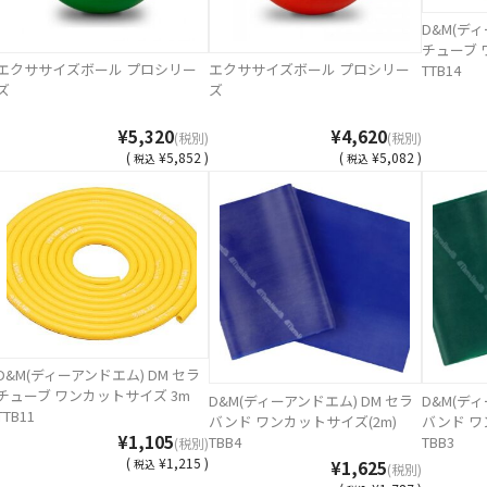
D&M(ディ
チューブ 
エクササイズボール プロシリー
エクササイズボール プロシリー
TTB14
ズ
ズ
¥5,320
¥4,620
(税別)
(税別)
(
¥5,852 )
(
¥5,082 )
税込
税込
D&M(ディーアンドエム) DM セラ
チューブ ワンカットサイズ 3m
D&M(ディーアンドエム) DM セラ
D&M(ディ
TTB11
バンド ワンカットサイズ(2m)
バンド ワ
¥1,105
TBB4
TBB3
(税別)
(
¥1,215 )
¥1,625
税込
(税別)