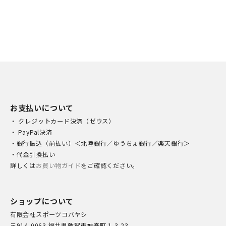
お支払いについて
・ クレジットカード決済（ゼウス）
・ PayPal決済
・銀行振込（前払い）＜北陸銀行／ゆうちょ銀行／楽天銀行＞
・代金引換払い
詳しくは
お買い物ガイド
をご確認ください。
ショップについて
有限会社スポーツコバヤシ
〒914-0063 福井県敦賀市神楽町 1-3-23