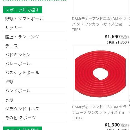
スポーツ別で探す
野球・ソフトボール
D&M(ディーアンドエム) DM セラ
バンド ワンカットサイズ(2m)
サッカー
TBB5
¥1,690
陸上・ランニング
(税別)
(
¥1,859 )
税込
テニス
バドミントン
バレーボール
バスケットボール
卓球
ハンドボール
水泳
D&M(ディーアンドエム) DM セラ
グラウンドゴルフ
チューブ ワンカットサイズ 3m
その他 スポーツ
TTB12
¥1,300
(税別)