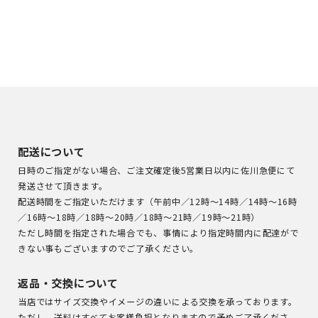
配送について
日時のご指定がない場合、ご注文確定後5営業日以内に佐川急便にて
発送させて頂きます。
配送時間をご指定いただけます（午前中／12時～14時／14時～16時
／16時～18時／18時～20時／18時～21時／19時～21時）
ただし時間を指定された場合でも、事情により指定時間内に配達がで
きない事もございますのでご了承ください。
返品・交換について
当店ではサイズ交換やイメージの違いによる交換を承っております。
ただし、送料はすべてお客様負担となりますので予めご了承くださ