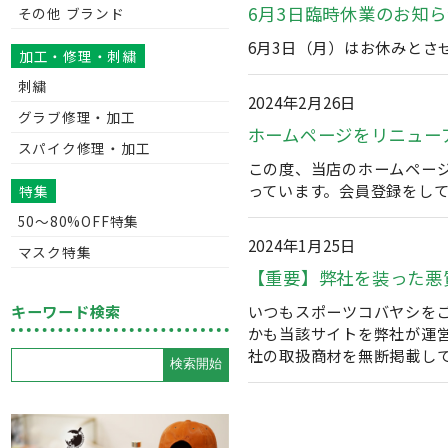
6月3日臨時休業のお知ら
その他 ブランド
6月3日（月）はお休みとさせ
加工・修理・刺繍
刺繍
2024年2月26日
グラブ修理・加工
ホームページをリニュー
スパイク修理・加工
この度、当店のホームペー
っています。会員登録をし
特集
50〜80%OFF特集
2024年1月25日
マスク特集
【重要】弊社を装った悪
いつもスポーツコバヤシを
キーワード検索
かも当該サイトを弊社が運営
社の取扱商材を無断掲載して