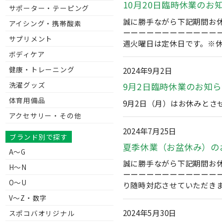
10月20日臨時休業のお
サポーター・テーピング
誠に勝手ながら下記期間お休
アイシング・携帯酸素
ーーーーーーーーーーーーー
サプリメント
週火曜日は定休日です。※
ボディケア
健康・トレーニング
2024年9月2日
洗濯グッズ
9月2日臨時休業のお知ら
体育用備品
9月2日（月）はお休みとさせ
アクセサリー・その他
2024年7月25日
ブランド別で探す
夏季休業（お盆休み）の
A～G
誠に勝手ながら下記期間お休み
H～N
ーーーーーーーーーーーー
O～U
り随時対応させていただき
V〜Z・数字
2024年5月30日
スポコバオリジナル