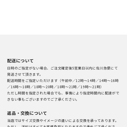
配送について
日時のご指定がない場合、ご注文確定後5営業日以内に佐川急便にて
発送させて頂きます。
配送時間をご指定いただけます（午前中／12時～14時／14時～16時
／16時～18時／18時～20時／18時～21時／19時～21時）
ただし時間を指定された場合でも、事情により指定時間内に配達がで
きない事もございますのでご了承ください。
返品・交換について
当店ではサイズ交換やイメージの違いによる交換を承っております。
ただし、送料はすべてお客様負担となりますので予めご了承くださ