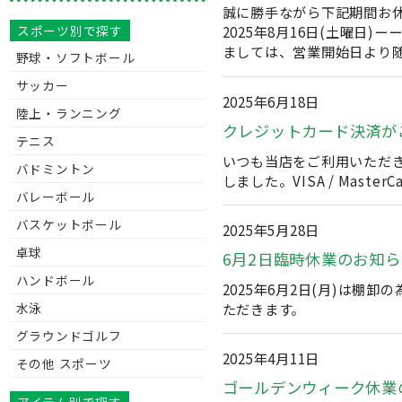
誠に勝手ながら下記期間お休
スポーツ別で探す
2025年8月16日(土曜
ましては、営業開始日より
野球・ソフトボール
サッカー
2025年6月18日
陸上・ランニング
クレジットカード決済が
テニス
いつも当店をご利用いただ
バドミントン
しました。VISA / Mast
バレーボール
バスケットボール
2025年5月28日
卓球
6月2日臨時休業のお知ら
ハンドボール
2025年6月2日(月)は
ただきます。
水泳
グラウンドゴルフ
2025年4月11日
その他 スポーツ
ゴールデンウィーク休業