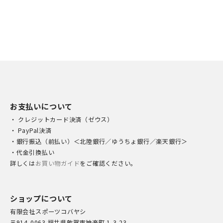
お支払いについて
・ クレジットカード決済（ゼウス）
・ PayPal決済
・銀行振込（前払い）＜北陸銀行／ゆうちょ銀行／楽天銀行＞
・代金引換払い
詳しくは
お買い物ガイド
をご確認ください。
ショップについて
有限会社スポーツコバヤシ
〒914-0063 福井県敦賀市神楽町 1-3-23