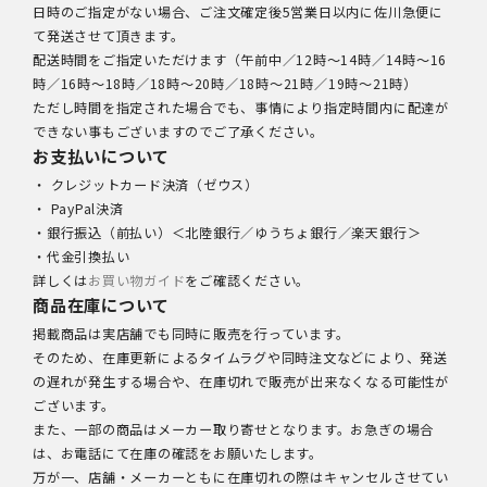
日時のご指定がない場合、ご注文確定後5営業日以内に佐川急便に
て発送させて頂きます。
配送時間をご指定いただけます（午前中／12時～14時／14時～16
時／16時～18時／18時～20時／18時～21時／19時～21時）
ただし時間を指定された場合でも、事情により指定時間内に配達が
できない事もございますのでご了承ください。
お支払いについて
・ クレジットカード決済（ゼウス）
・ PayPal決済
・銀行振込（前払い）＜北陸銀行／ゆうちょ銀行／楽天銀行＞
・代金引換払い
詳しくは
お買い物ガイド
をご確認ください。
商品在庫について
掲載商品は実店舗でも同時に販売を行っています。
そのため、在庫更新によるタイムラグや同時注文などにより、発送
の遅れが発生する場合や、在庫切れで販売が出来なくなる可能性が
ございます。
また、一部の商品はメーカー取り寄せとなります。お急ぎの場合
は、お電話にて在庫の確認をお願いたします。
万が一、店舗・メーカーともに在庫切れの際はキャンセルさせてい