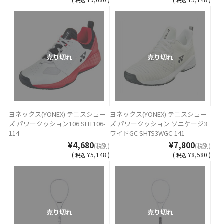
税込
税込
売り切れ
売り切れ
ヨネックス(YONEX) テニスシュー
ヨネックス(YONEX) テニスシュー
ズ パワークッション106 SHT106-
ズ パワークッション ソニケージ3
114
ワイドGC SHTS3WGC-141
¥4,680
¥7,800
(税別)
(税別)
(
¥5,148 )
(
¥8,580 )
税込
税込
売り切れ
売り切れ