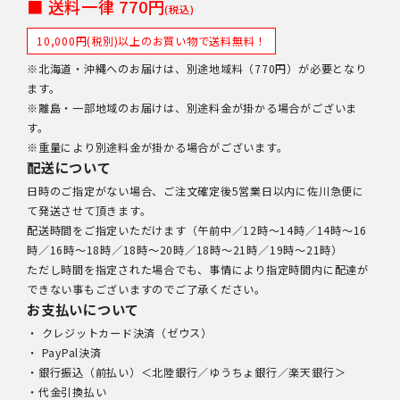
■ 送料一律 770円
(税込)
10,000円(税別)以上のお買い物で送料無料！
※北海道・沖縄へのお届けは、別途地域料（770円）が必要となり
ます。
※離島・一部地域のお届けは、別途料金が掛かる場合がございま
す。
※重量により別途料金が掛かる場合がございます。
配送について
日時のご指定がない場合、ご注文確定後5営業日以内に佐川急便に
て発送させて頂きます。
配送時間をご指定いただけます（午前中／12時～14時／14時～16
時／16時～18時／18時～20時／18時～21時／19時～21時）
ただし時間を指定された場合でも、事情により指定時間内に配達が
できない事もございますのでご了承ください。
お支払いについて
・ クレジットカード決済（ゼウス）
・ PayPal決済
・銀行振込（前払い）＜北陸銀行／ゆうちょ銀行／楽天銀行＞
・代金引換払い