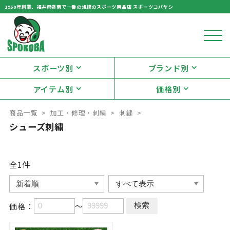
1950年創業、福井県嶺南で一番の規模のスポーツ用品店 スポーツコバヤシ
スポーツ別
ブランド別
アイテム別
価格別
商品一覧
加工・修理・刺繍
刺繍
シューズ刺繍
全1
件
価格：
～