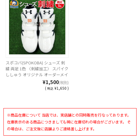
スポコバ(SPOKOBA) シューズ 刺
繍 両足 1色 〈刺繍加工〉 スパイク
ししゅう オリジナル オーダーメイ
ド 選べる フォント カラー マルチ
¥1,500
(税別)
カラー 持込 同時購入 加工代金
(
¥1,650 )
税込
※商品在庫について 当店では、実店舗との同時販売を行なっております。
在庫表示のある商品につきましても稀に在庫切れの場合がございます。 そ
の場合は、ご注文後に店舗よりご連絡差し上げます。