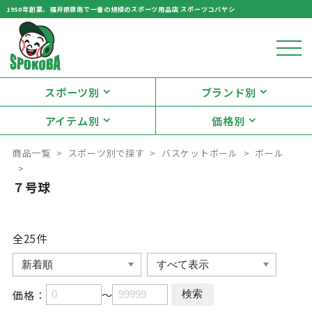
1950年創業、福井県嶺南で一番の規模のスポーツ用品店 スポーツコバヤシ
スポーツ別
ブランド別
アイテム別
価格別
商品一覧
スポーツ別で探す
バスケットボール
ボール
７号球
全25
件
価格：
～