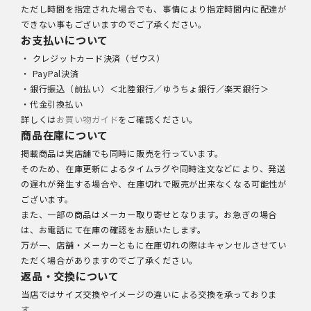
ただし時間を指定された場合でも、事情により指定時間内に配達が
できない事もございますのでご了承ください。
お支払いについて
・ クレジットカード決済（ゼウス）
・ PayPal決済
・銀行振込（前払い）＜北陸銀行／ゆうちょ銀行／楽天銀行＞
・代金引換払い
詳しくは
お買い物ガイド
をご確認ください。
商品在庫について
掲載商品は実店舗でも同時に販売を行っています。
そのため、在庫更新によるタイムラグや同時注文などにより、発送
の遅れが発生する場合や、在庫切れで販売が出来なくなる可能性が
ございます。
また、一部の商品はメーカー取り寄せとなります。お急ぎの場合
は、お電話にて在庫の確認をお願いたします。
万が一、店舗・メーカーともに在庫切れの際はキャンセルさせてい
ただく場合がありますのでご了承ください。
返品・交換について
当店ではサイズ交換やイメージの違いによる交換を承っておりま
す。