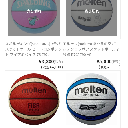
売り切れ
売り切れ
スポルディング(SPALDING) 7号バ
モルテン(molten) あひるの空xモ
スケットボール ヒートコンポジッ
ルテンコラボ バスケットボール 7
ト マイアミバイス 76-792J
号球 B7C3790-AS
¥3,800
¥5,800
(税別)
(税別)
(
¥4,180 )
(
¥6,380 )
税込
税込