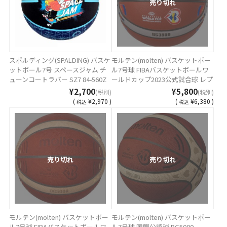
売り切れ
スポルディング(SPALDING) バスケ
モルテン(molten) バスケットボー
ットボール7号 スペースジャム チ
ル7号球 FIBAバスケットボールワ
ューンコートラバー SZ7 84-560Z
ールドカップ2023公式試合球 レプ
リカ BG3800 B7G3800-M3P
¥2,700
¥5,800
(税別)
(税別)
(
¥2,970 )
(
¥6,380 )
税込
税込
売り切れ
売り切れ
モルテン(molten) バスケットボー
モルテン(molten) バスケットボー
ル7号球 FIBAバスケットボールワ
ル7号球 国際公認球 BG5000