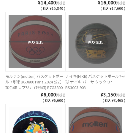
¥14,400
¥16,000
(税別)
(税別)
(
¥15,840 )
(
¥17,600 )
税込
税込
売り切れ
売り切れ
モルテン(molten) バスケットボー
ナイキ(NIKE) バスケットボール7号
ル 7号球 BG3800 Paris 2024 公式
球 ナイキ バーサ タック 8P
試合球 レプリカ (7号球) B7G3800-
BS3003-903
S4F
¥6,000
¥3,150
(税別)
(税別)
(
¥6,600 )
(
¥3,465 )
税込
税込