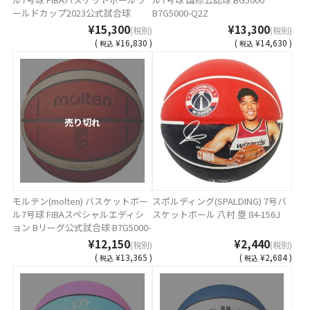
ールドカップ2023公式試合球
B7G5000-Q2Z
BG5000 B7G5000-M3P
¥15,300
¥13,300
(税別)
(税別)
(
¥16,830 )
(
¥14,630 )
税込
税込
売り切れ
モルテン(molten) バスケットボー
スポルディング(SPALDING) 7号バ
ル7号球 FIBAスペシャルエディシ
スケットボール 八村 塁 84-156J
ョン Bリーグ公式試合球 B7G5000-
S0B
¥12,150
¥2,440
(税別)
(税別)
(
¥13,365 )
(
¥2,684 )
税込
税込