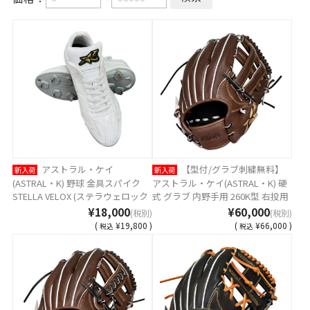
アストラル・ケイ
【型付/グラブ刺繍無料】
新入荷
新入荷
(ASTRAL・K) 野球 金具スパイク
アストラル・ケイ(ASTRAL・K) 硬
STELLA VELOX (ステラウェロック
式 グラブ 内野手用 260K型 右投用
ス) 紐式 AST-VEROX2
カフィ MADE IN TSURUGA JAPAN
¥18,000
¥60,000
(税別)
(税別)
AST-260K-KAFI12 [ 型付け無料 硬
(
¥19,800 )
(
¥66,000 )
税込
税込
式グラブ刺繍2ヶ所無料(単色のみ)
※縁取り・影付きの場合、1ヶ所
+3300円(税込)]