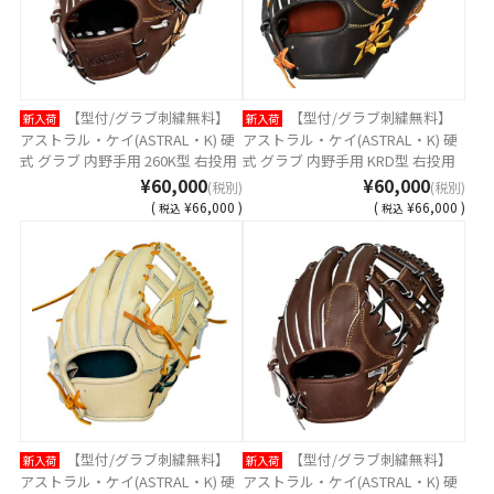
【型付/グラブ刺繍無料】
【型付/グラブ刺繍無料】
新入荷
新入荷
アストラル・ケイ(ASTRAL・K) 硬
アストラル・ケイ(ASTRAL・K) 硬
式 グラブ 内野手用 260K型 右投用
式 グラブ 内野手用 KRD型 右投用
カフィ MADE IN TSURUGA JAPAN
ブラック MADE IN TSURUGA
¥60,000
¥60,000
(税別)
(税別)
AST-260K-KAFI14 [ 型付け無料 硬
JAPAN AST-KRD-BLKH [ 型付け無
(
¥66,000 )
(
¥66,000 )
税込
税込
式グラブ刺繍2ヶ所無料(単色のみ)
料 硬式グラブ刺繍2ヶ所無料(単色
※縁取り・影付きの場合、1ヶ所
のみ) ※縁取り・影付きの場合、1
+3300円(税込)]
ヶ所+3300円(税込)]
【型付/グラブ刺繍無料】
【型付/グラブ刺繍無料】
新入荷
新入荷
アストラル・ケイ(ASTRAL・K) 硬
アストラル・ケイ(ASTRAL・K) 硬