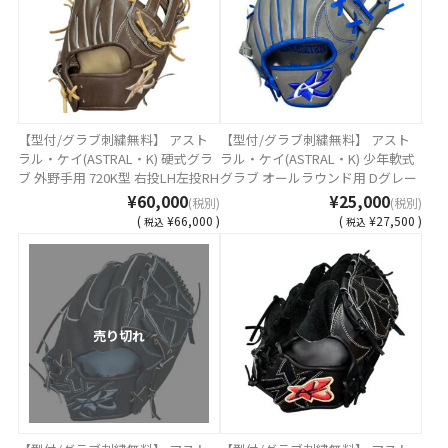
【型付/グラブ刺繍無料】 アスト
【型付/グラブ刺繍無料】 アスト
ラル・ケイ(ASTRAL・K) 硬式グラ
ラル・ケイ(ASTRAL・K) 少年軟式
ブ 外野手用 720K型 右投LH左投RH
グラブ オールラウンド用 Dグレー
ほうじ茶ブラウン MADE IN
ステアレザー 日本製 AST-25JLO-
¥60,000
¥25,000
(税別)
(税別)
TSURUGA JAPAN AST-720K-26HBR
DGRAY [ 型付け無料 少年軟式グラ
(
¥66,000 )
(
¥27,500 )
税込
税込
[ 型付け無料 硬式グラブ刺繍2ヶ所
ブ刺繍1ヶ所無料(単色のみ)※縁取
無料(単色のみ)※縁取り・影付き
り・影付きの場合、1ヶ所+3300円
の場合、1ヶ所+3300円(税込)]
(税込)]
売り切れ