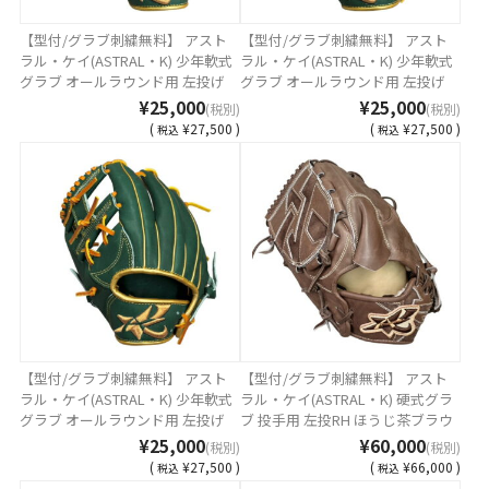
【型付/グラブ刺繍無料】 アスト
【型付/グラブ刺繍無料】 アスト
ラル・ケイ(ASTRAL・K) 少年軟式
ラル・ケイ(ASTRAL・K) 少年軟式
グラブ オールラウンド用 左投げ
グラブ オールラウンド用 左投げ
RH ダークグリーン ステアレザー
RH ダークグリーン ステアレザー
¥25,000
¥25,000
(税別)
(税別)
日本製 AST-26JLOH-DGREEN [ 型
日本製 AST-26JMLH-DGREEN [ 型
(
¥27,500 )
(
¥27,500 )
税込
税込
付け無料 少年軟式グラブ刺繍1ヶ
付け無料 少年軟式グラブ刺繍1ヶ
所無料(単色のみ)※縁取り・影付
所無料(単色のみ)※縁取り・影付
きの場合、1ヶ所+3300円(税込)]
きの場合、1ヶ所+3300円(税込)]
【型付/グラブ刺繍無料】 アスト
【型付/グラブ刺繍無料】 アスト
ラル・ケイ(ASTRAL・K) 少年軟式
ラル・ケイ(ASTRAL・K) 硬式グラ
グラブ オールラウンド用 左投げ
ブ 投手用 左投RH ほうじ茶ブラウ
RH ダークグリーン ステアレザー
ン リガーレバック MADE IN
¥25,000
¥60,000
(税別)
(税別)
日本製 AST-26JSMH-DGREEN [ 型
TSURUGA JAPAN AST-LG1K-
(
¥27,500 )
(
¥66,000 )
税込
税込
付け無料 少年軟式グラブ刺繍1ヶ
HBRTH [ 型付け無料 硬式グラブ刺