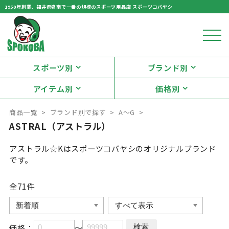
1950年創業、福井県嶺南で一番の規模のスポーツ用品店 スポーツコバヤシ
スポーツ別
ブランド別
アイテム別
価格別
商品一覧
ブランド別で探す
A～G
ASTRAL（アストラル）
アストラル☆Kはスポーツコバヤシのオリジナルブランド
です。
全71
件
価格：
～