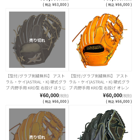
TSURUGA JAPAN AST-NK-IBLK [ 型
JAPAN AST-KRD-26HBR-K [ 型付け
(
¥63,800 )
(
¥66,000 )
税込
税込
付け無料 硬式グラブ刺繍2ヶ所無
無料 硬式グラブ刺繍2ヶ所無料(単
料(単色のみ)※縁取り・影付きの
色のみ)※縁取り・影付きの場合、
場合、1ヶ所+3300円(税込)]
1ヶ所+3300円(税込)]
売り切れ
【型付/グラブ刺繍無料】 アスト
【型付/グラブ刺繍無料】 アスト
ラル・ケイ(ASTRAL・K) 硬式グラ
ラル・ケイ(ASTRAL・K) 硬式グラ
ブ 内野手用 KRD型 右投げ ほうじ
ブ 内野手用 KRD型 右投げ オレン
茶ブラウン MADE IN TSURUGA
ジ MADE IN TSURUGA JAPAN AST-
¥60,000
¥60,000
(税別)
(税別)
JAPAN AST-KRD-26HBR [ 型付け無
KRD-26OR [ 型付け無料 硬式グラ
(
¥66,000 )
(
¥66,000 )
税込
税込
料 硬式グラブ刺繍2ヶ所無料(単色
ブ刺繍2ヶ所無料(単色のみ)※縁取
のみ)※縁取り・影付きの場合、1
り・影付きの場合、1ヶ所+3300円
ヶ所+3300円(税込)]
(税込)]
売り切れ