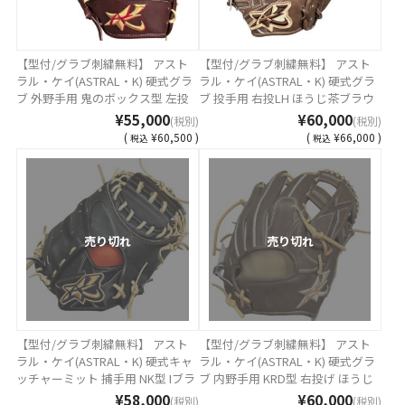
【型付/グラブ刺繍無料】 アスト
【型付/グラブ刺繍無料】 アスト
ラル・ケイ(ASTRAL・K) 硬式グラ
ラル・ケイ(ASTRAL・K) 硬式グラ
ブ 外野手用 鬼のボックス型 左投
ブ 投手用 右投LH ほうじ茶ブラウ
げRH ワイン MADE IN TSURUGA
ン リガーレバック MADE IN
¥55,000
¥60,000
(税別)
(税別)
JAPAN AST-8K AST-BOX-WINGH [
TSURUGA JAPAN AST-LG1K-HBRT
(
¥60,500 )
(
¥66,000 )
税込
税込
型付け無料 硬式グラブ刺繍2ヶ所
[ 型付け無料 硬式グラブ刺繍2ヶ所
無料(単色のみ)※縁取り・影付き
無料(単色のみ)※縁取り・影付き
の場合、1ヶ所+3300円(税込)]
の場合、1ヶ所+3300円(税込)]
売り切れ
売り切れ
【型付/グラブ刺繍無料】 アスト
【型付/グラブ刺繍無料】 アスト
ラル・ケイ(ASTRAL・K) 硬式キャ
ラル・ケイ(ASTRAL・K) 硬式グラ
ッチャーミット 捕手用 NK型 Iブラ
ブ 内野手用 KRD型 右投げ ほうじ
ック リガーレバック MADE IN
茶ブラウン MADE IN TSURUGA
¥58,000
¥60,000
(税別)
(税別)