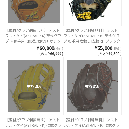
【型付/グラブ刺繍無料】 アスト
【型付/グラブ刺繍無料】 アスト
ラル・ケイ(ASTRAL・K) 硬式グラ
ラル・ケイ(ASTRAL・K) 硬式グラ
ブ 内野手用 KRD型 右投げ オレン
ブ 投手用 右投LH左投RH ブラック
ジ MADE IN TSURUGA JAPAN AST-
リガーレバック MADE IN
¥60,000
¥55,000
(税別)
(税別)
KRD-26OR1 [ 型付け無料 硬式グラ
TSURUGA JAPAN AST-LG1K-BKT [
(
¥66,000 )
(
¥60,500 )
税込
税込
ブ刺繍2ヶ所無料(単色のみ)※縁取
型付け無料 硬式グラブ刺繍2ヶ所
り・影付きの場合、1ヶ所+3300円
無料(単色のみ)※縁取り・影付き
(税込)]
の場合、1ヶ所+3300円(税込)]
売り切れ
売り切れ
【型付/グラブ刺繍無料】 アスト
【型付/グラブ刺繍無料】 アスト
ラル・ケイ(ASTRAL・K) 硬式グラ
ラル・ケイ(ASTRAL・K) 硬式グラ