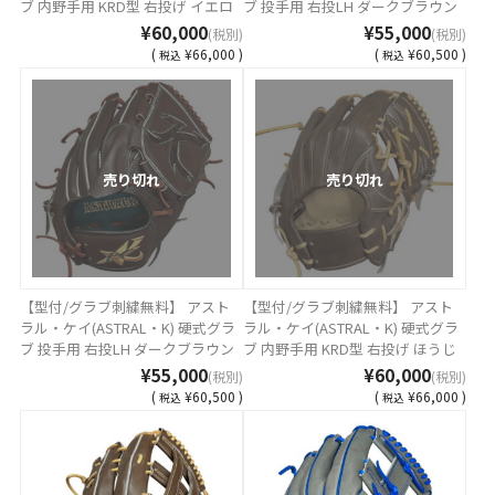
ブ 内野手用 KRD型 右投げ イエロ
ブ 投手用 右投LH ダークブラウン
ー MADE IN TSURUGA JAPAN AST-
AST-21K-DBRT MADE IN TSURUGA
¥60,000
¥55,000
(税別)
(税別)
KRD-26YELL-K [ 型付け無料 硬式グ
JAPAN AST-1K-DBRT [ 型付け無料
(
¥66,000 )
(
¥60,500 )
税込
税込
ラブ刺繍2ヶ所無料(単色のみ)※縁
硬式グラブ刺繍2ヶ所無料(単色の
取り・影付きの場合、1ヶ所+3300
み)※縁取り・影付きの場合、1ヶ
円(税込)]
所+3300円(税込)]
売り切れ
売り切れ
【型付/グラブ刺繍無料】 アスト
【型付/グラブ刺繍無料】 アスト
ラル・ケイ(ASTRAL・K) 硬式グラ
ラル・ケイ(ASTRAL・K) 硬式グラ
ブ 投手用 右投LH ダークブラウン
ブ 内野手用 KRD型 右投げ ほうじ
レギュラー MADE IN TSURUGA
茶ブラウン MADE IN TSURUGA
¥55,000
¥60,000
(税別)
(税別)
JAPAN AST-1K-DBRT [ 型付け無料
JAPAN AST-260K-26HBR [ 型付け
(
¥60,500 )
(
¥66,000 )
税込
税込
硬式グラブ刺繍2ヶ所無料(単色の
無料 硬式グラブ刺繍2ヶ所無料(単
み)※縁取り・影付きの場合、1ヶ
色のみ)※縁取り・影付きの場合、
所+3300円(税込)]
1ヶ所+3300円(税込)]