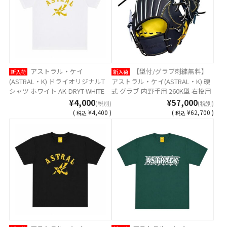
アストラル・ケイ
【型付/グラブ刺繍無料】
新入荷
新入荷
(ASTRAL・K) ドライオリジナルT
アストラル・ケイ(ASTRAL・K) 硬
シャツ ホワイト AK-DRYT-WHITE
式 グラブ 内野手用 260K型 右投用
インディゴブラック MADE IN
¥4,000
¥57,000
(税別)
(税別)
TSURUGA JAPAN AST-260K-IBLK [
(
¥4,400 )
(
¥62,700 )
税込
税込
型付け無料 硬式グラブ刺繍2ヶ所
無料(単色のみ) ※縁取り・影付き
の場合、1ヶ所+3300円(税込)]