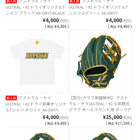
アストラル・ケイ
アストラル・ケイ
新入荷
新入荷
(ASTRAL・K) ドライオリジナルT
(ASTRAL・K) ドライオリジナルT
シャツ ブラック AK-DRYT-BLACK
シャツ Dグリーン AK-DRYT-
DGREEN
¥4,000
¥4,000
(税別)
(税別)
(
¥4,400 )
(
¥4,400 )
税込
税込
アストラル・ケイ
【型付/グラブ刺繍無料】 アスト
新入荷
ラル・ケイ(ASTRAL・K) 少年軟式
(ASTRAL・K) ドライ昇華オリジナ
グラブ オールラウンド用 ダークグ
ルTシャツ ホワイト AK-DRYT-
リーン ステアレザー 日本製 AST-
SHO-KA
¥4,000
¥25,000
(税別)
(税別)
26JSM-DGREEN [ 型付け無料 少年
(
¥4,400 )
(
¥27,500 )
税込
税込
軟式グラブ刺繍1ヶ所無料(単色の
み)※縁取り・影付きの場合、1ヶ
所+3300円(税込)]