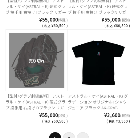
【型付/グラブ刺繍無料】 アスト
【型付/グラブ刺繍無料】 アスト
ラル・ケイ(ASTRAL・K) 硬式グラ
ラル・ケイ(ASTRAL・K) 硬式グラ
ブ 投手用 右投げ Iブラック リガー
ブ 投手用 右投げ ブラックN リガ
レバック MADE IN TSURUGA
ーレバック MADE IN TSURUGA
¥55,000
¥55,000
(税別)
(税別)
JAPAN AST-1K-50T-250821 [ 型付
JAPAN AST-1K-90NT-250821 [ 型付
(
¥60,500 )
(
¥60,500 )
税込
税込
け無料 硬式グラブ刺繍2ヶ所無料
け無料 硬式グラブ刺繍2ヶ所無料
(単色のみ)※縁取り・影付きの場
(単色のみ)※縁取り・影付きの場
合、1ヶ所+3300円(税込)]
合、1ヶ所+3300円(税込)]
売り切れ
【型付/グラブ刺繍無料】 アスト
アストラル・ケイ(ASTRAL・K) グ
ラル・ケイ(ASTRAL・K) 硬式グラ
ラデーション オリジナルTシャツ
ブ 投手用 右投げ Dブラウン リガ
ジュニア ブラック AK-GRAT-
ーレバック MADE IN TSURUGA
BLACKJR
¥55,000
¥3,600
(税別)
(税別)
JAPAN AST-1K-DBRT-250821 [ 型付
(
¥60,500 )
(
¥3,960 )
税込
税込
け無料 硬式グラブ刺繍2ヶ所無料
(単色のみ)※縁取り・影付きの場
合、1ヶ所+3300円(税込)]