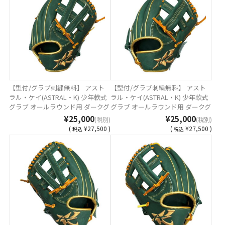
【型付/グラブ刺繍無料】 アスト
【型付/グラブ刺繍無料】 アスト
ラル・ケイ(ASTRAL・K) 少年軟式
ラル・ケイ(ASTRAL・K) 少年軟式
グラブ オールラウンド用 ダークグ
グラブ オールラウンド用 ダークグ
リーン ステアレザー 日本製 AST-
リーン ステアレザー 日本製 AST-
¥25,000
¥25,000
(税別)
(税別)
26JLO-DGREEN [ 型付け無料 少年
26JML-DGREEN [ 型付け無料 少年
(
¥27,500 )
(
¥27,500 )
税込
税込
軟式グラブ刺繍1ヶ所無料(単色の
軟式グラブ刺繍1ヶ所無料(単色の
み)※縁取り・影付きの場合、1ヶ
み)※縁取り・影付きの場合、1ヶ
所+3300円(税込)]
所+3300円(税込)]