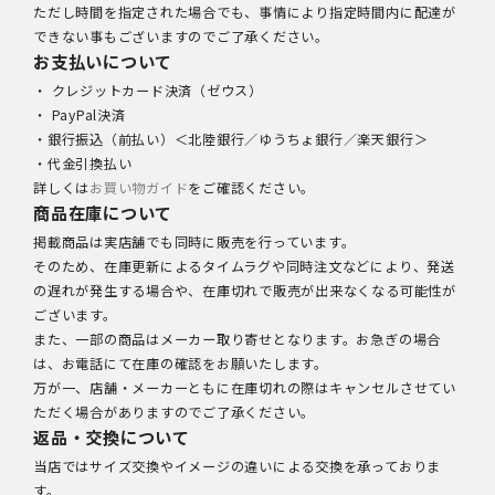
ただし時間を指定された場合でも、事情により指定時間内に配達が
できない事もございますのでご了承ください。
お支払いについて
・ クレジットカード決済（ゼウス）
・ PayPal決済
・銀行振込（前払い）＜北陸銀行／ゆうちょ銀行／楽天銀行＞
・代金引換払い
詳しくは
お買い物ガイド
をご確認ください。
商品在庫について
掲載商品は実店舗でも同時に販売を行っています。
そのため、在庫更新によるタイムラグや同時注文などにより、発送
の遅れが発生する場合や、在庫切れで販売が出来なくなる可能性が
ございます。
また、一部の商品はメーカー取り寄せとなります。お急ぎの場合
は、お電話にて在庫の確認をお願いたします。
万が一、店舗・メーカーともに在庫切れの際はキャンセルさせてい
ただく場合がありますのでご了承ください。
返品・交換について
当店ではサイズ交換やイメージの違いによる交換を承っておりま
す。