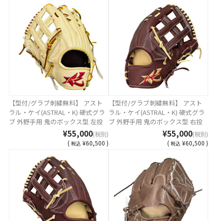
所無料(単色のみ)※縁取り・影付
繍2ヶ所無料(単色のみ)※縁取り・
きの場合、1ヶ所+3300円(税込)]
影付きの場合、1ヶ所+3300円(税
込)]
【型付/グラブ刺繍無料】 アスト
【型付/グラブ刺繍無料】 アスト
ラル・ケイ(ASTRAL・K) 硬式グラ
ラル・ケイ(ASTRAL・K) 硬式グラ
ブ 外野手用 鬼のボックス型 左投
ブ 外野手用 鬼のボックス型 右投
げRH キャメル MADE IN TSURUGA
げLH ワイン MADE IN TSURUGA
¥55,000
¥55,000
(税別)
(税別)
JAPAN AST-8K AST-BOX-CAMGH [
JAPAN AST-8K AST-BOX-WING [ 型
(
¥60,500 )
(
¥60,500 )
税込
税込
型付け無料 硬式グラブ刺繍2ヶ所
付け無料 硬式グラブ刺繍2ヶ所無
無料(単色のみ)※縁取り・影付き
料(単色のみ)※縁取り・影付きの
の場合、1ヶ所+3300円(税込)]
場合、1ヶ所+3300円(税込)]