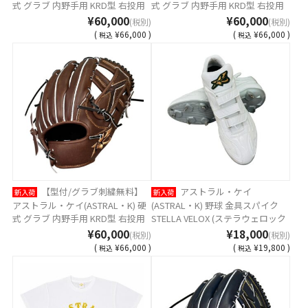
式 グラブ 内野手用 KRD型 右投用
式 グラブ 内野手用 KRD型 右投用
ブラック MADE IN TSURUGA
カフィ MADE IN TSURUGA JAPAN
¥60,000
¥60,000
(税別)
(税別)
JAPAN AST-KRD-CAMK [ 型付け無
AST-KRD-KAFIH [ 型付け無料 硬式
(
¥66,000 )
(
¥66,000 )
税込
税込
料 硬式グラブ刺繍2ヶ所無料(単色
グラブ刺繍2ヶ所無料(単色のみ) ※
のみ) ※縁取り・影付きの場合、1
縁取り・影付きの場合、1ヶ所
ヶ所+3300円(税込)]
+3300円(税込)]
【型付/グラブ刺繍無料】
アストラル・ケイ
新入荷
新入荷
アストラル・ケイ(ASTRAL・K) 硬
(ASTRAL・K) 野球 金具スパイク
式 グラブ 内野手用 KRD型 右投用
STELLA VELOX (ステラウェロック
カフィ MADE IN TSURUGA JAPAN
ス) ベルト式 AST-VEROX1
¥60,000
¥18,000
(税別)
(税別)
AST-KRD-KAFIK [ 型付け無料 硬式
(
¥66,000 )
(
¥19,800 )
税込
税込
グラブ刺繍2ヶ所無料(単色のみ) ※
縁取り・影付きの場合、1ヶ所
+3300円(税込)]