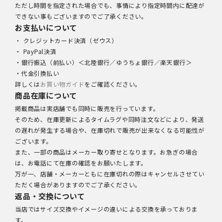
ただし時間を指定された場合でも、事情により指定時間内に配達が
できない事もございますのでご了承ください。
お支払いについて
・ クレジットカード決済（ゼウス）
・ PayPal決済
・銀行振込（前払い）＜北陸銀行／ゆうちょ銀行／楽天銀行＞
・代金引換払い
詳しくは
お買い物ガイド
をご確認ください。
商品在庫について
掲載商品は実店舗でも同時に販売を行っています。
そのため、在庫更新によるタイムラグや同時注文などにより、発送
の遅れが発生する場合や、在庫切れで販売が出来なくなる可能性が
ございます。
また、一部の商品はメーカー取り寄せとなります。お急ぎの場合
は、お電話にて在庫の確認をお願いたします。
万が一、店舗・メーカーともに在庫切れの際はキャンセルさせてい
ただく場合がありますのでご了承ください。
返品・交換について
当店ではサイズ交換やイメージの違いによる交換を承っておりま
す。