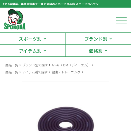
1950年創業、福井県嶺南で一番の規模のスポーツ用品店 スポーツコバヤシ
スポーツ別
ブランド別
アイテム別
価格別
›
›
›
›
商品一覧
ブランド別で探す
A～G
DM（ディーエム）
›
›
›
商品一覧
アイテム別で探す
健康・トレーニング