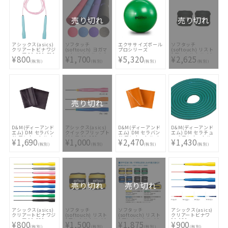
売り切れ
売り切れ
アシックス(asics)
ソフタッチ
エクササイズボール
ソフタッチ
クリアートビナワジ
(softouch) ヨガマ
プロシリーズ
(softouch) リスト
ュニア 91-230-700
ット エクササイズ
&アンクルウエイト
¥800
¥1,700
¥5,320
¥2,625
マット(厚さ6mm)
(2.0kg×2個入) SO-
(税別)
(税別)
(税別)
(税別)
SO-MAT69
WA20S
売り切れ
D&M(ディーアンド
アシックス(asics)
D&M(ディーアンド
D&M(ディーアンド
エム) DM セラバン
クイックフリップト
エム) DM セラバン
エム) DM セラチュ
ド ワンカットサイ
ビナワ 91-120
ド ワンカットサイ
ーブ ワンカットサ
¥1,690
¥1,000
¥2,470
¥1,430
ズ(2m) TBB5
ズ(2m) TBB7
イズ 3m TTB13
(税別)
(税別)
(税別)
(税別)
売り切れ
売り切れ
アシックス(asics)
ソフタッチ
ソフタッチ
アシックス(asics)
クリアートビナワジ
(softouch) リスト
(softouch) リスト
クリアートビナワ
ュニア 91-230
&アンクルウエイト
&アンクルウエイト
91-130
¥800
¥1,500
¥1,875
¥900
(0.5kg2個入) SO-
(1.0kg×2個入) SO-
(税別)
(税別)
(税別)
(税別)