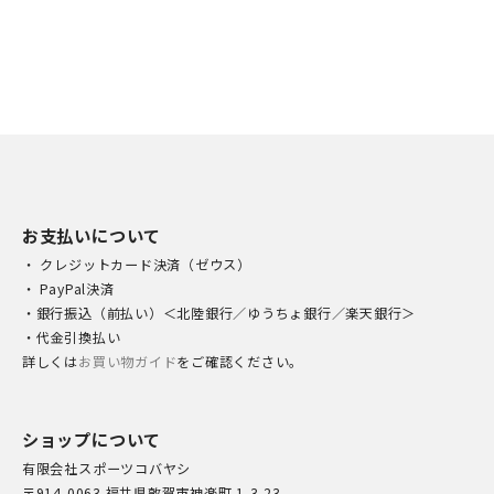
お支払いについて
・ クレジットカード決済（ゼウス）
・ PayPal決済
・銀行振込（前払い）＜北陸銀行／ゆうちょ銀行／楽天銀行＞
・代金引換払い
詳しくは
お買い物ガイド
をご確認ください。
ショップについて
有限会社スポーツコバヤシ
〒914-0063 福井県敦賀市神楽町 1-3-23