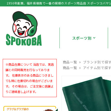
1950年創業、福井県嶺南で一番の規模のスポーツ用品店 スポーツコバヤ
スポーツ別
›
商品一覧
ブランド別で探
※商品在庫について 当店では、実店
›
商品一覧
アイテム別で探
舗との同時販売を行なっておりま
す。 在庫表示のある商品につきまし
ても稀に在庫切れの場合がございま
す。 その場合は、ご注文後に店舗よ
りご連絡差し上げます。