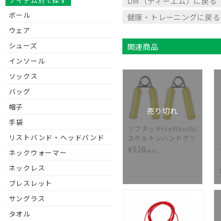
DM（ディーエム）に戻る
アイテム別で探す
ボール
健康・トレーニングに戻る
ウェア
シューズ
関連商品
インソール
ソックス
バッグ
帽子
売り切れ
手袋
ソフタッチ(softouch)
リストバンド・ヘッドバンド
スケルトンハンドグリ
ップ(2個入り)
¥528
ネックウォーマー
(税別)
ネックレス
ブレスレット
サングラス
タオル