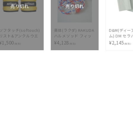
売り切れ
売り切れ
ソフタッチ(softouch)
楽体(ラクダ) RAKUDA
D&M(ディ
リスト&アンクルウエ
ハルメソッド フィッ
ム) DM セ
イト(0.5kg2個入) SO-
トネス 16JYA13400
ンカットサイズ
¥1,500
¥4,128
¥2,145
(税別)
(税別)
(税別)
WA05S
TBB6