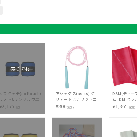
売り切れ
ソフタッチ(softouch)
アシックス(asics) ク
D&M(ディ
リスト&アンクルウエ
リアートビナワジュニ
ム) DM セ
イト(1.5kg×2個入)
ア 91-230-700
ンカットサイズ
¥2,175
¥800
¥1,365
(税別)
(税別)
(税別)
SO-WA15S
TBB2