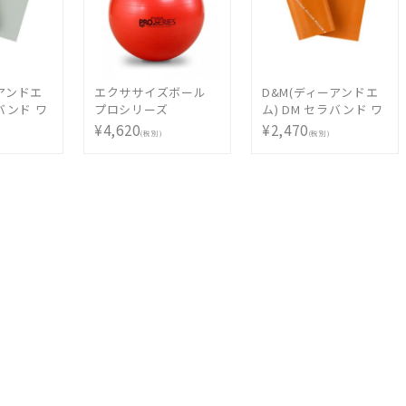
ーアンドエ
エクササイズボール
D&M(ディーアンドエ
ラバンド ワ
プロシリーズ
ム) DM セラバンド ワ
(2m)
ンカットサイズ(2m)
¥4,620
¥2,470
(税別)
(税別)
TBB7