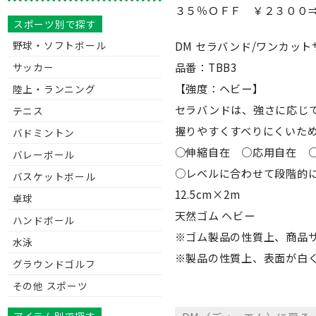
３５％ＯＦＦ ￥２３００⇒
スポーツ別で探す
DM セラバンド/ワンカットサ
野球・ソフトボール
品番：TBB3
サッカー
【強度：ヘビー】
陸上・ランニング
セラバンドは、強さに応じ
テニス
握りやすくすべりにくいた
バドミントン
○伸縮自在 ○応用自在 
バレーボール
○レベルに合わせて段階的
バスケットボール
12.5cm×2m
卓球
天然ゴム ヘビー
ハンドボール
※ゴム製品の性質上、商品
水泳
※製品の性質上、表面が白
グラウンドゴルフ
その他 スポーツ