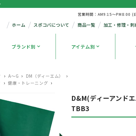
シ
営業時間：AM9:15～PM8:00 (
ホーム
スポコバについて
商品一覧
加工・修理・刺
ブランド別
アイテム別
›
›
›
す
A～G
DM（ディーエム）
›
›
す
健康・トレーニング
D&M(ディーアンドエ
TBB3