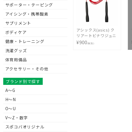
サポーター・テーピング
アイシング・携帯酸素
サプリメント
アシックス(asics) ク
ボディケア
リアートビナワジュニ
健康・トレーニング
ア 91-230-600
¥900
(税別)
洗濯グッズ
体育用備品
アクセサリー・その他
ブランド別で探す
A～G
H～N
O～U
V〜Z・数字
スポコバオリジナル