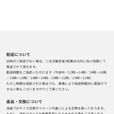
配送について
日時のご指定がない場合、ご注文確定後5営業日以内に佐川急便にて
発送させて頂きます。
配送時間をご指定いただけます（午前中／12時～14時／14時～16時
／16時～18時／18時～20時／18時～21時／19時～21時）
ただし時間を指定された場合でも、事情により指定時間内に配達がで
きない事もございますのでご了承ください。
返品・交換について
当店ではサイズ交換やイメージの違いによる交換を承っております。
ただし、送料はすべてお客様負担となりますので予めご了承くださ