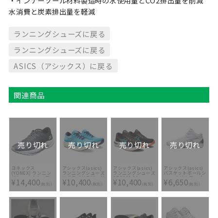
・インナーソール材料製造時の水使用量とCO2排出量を削減
水消費と炭素排出量を軽減
ランニングシューズに戻る
ランニングシューズに戻る
ASICS（アシックス）に戻る
関連商品
売り切れ
売り切れ
売り切れ
売り切れ
ヨネックス
アシックス(asics)
アシックス(asics)
アシックス(asics)
(YONEX) ランニン
ランニングシューズ
ランニングシューズ
バスケットボールシ
グシューズ セーフ
エボライドスピード
GT-2000 11
ューズ ゲルフープ
¥14,400
¥10,400
¥10,400
¥6,650
ランエアラス メン
2 1011B789-401
1011B441-006
V12 ワイド
(税別)
(税別)
(税別)
(税別)
SHRA1M-290
1063A020-101