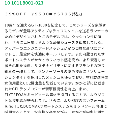
10 1011B001-023
３９％ＯＦＦ ￥９５００⇒￥５７９５(税抜)
10周年を迎えるGT-1000を記念して、このシリーズを象徴す
るモデルが登場アクティブなライフスタイルを送るランナーの
ためにデザインされたこのモデルでは、クッション性に優
れ、さらに毎日履けるような軽量シューズを追求しました。
アッパーのエンジニアードメッシュが足の自然な形状にフィ
ットし、足全体を快適にホールドします。また内蔵されたサ
ポートシステムがかかとのフィット感を高め、より安定した
履き心地を提供。サステナビリティに関するブランドの取り
組みの一環として、ランナーソールの染色技術に「ソリュー
ションダイ」を採用したメッシュを使っており、材料製造時の
水使用量とCO2排出量を削減しています。かかと部に搭載さ
れたGELテクノロジーが衝撃緩衝性を向上。また、
FLYTEFOAMミッドソール素材を採用することで、よりソフ
トな接地感が得られます。さらに、より密度の高いフォーム
を使用したDUOMAXサポートシステムをミッドソール内側に
採用することで、安定性を高めながら、かかとが内側に倒れ