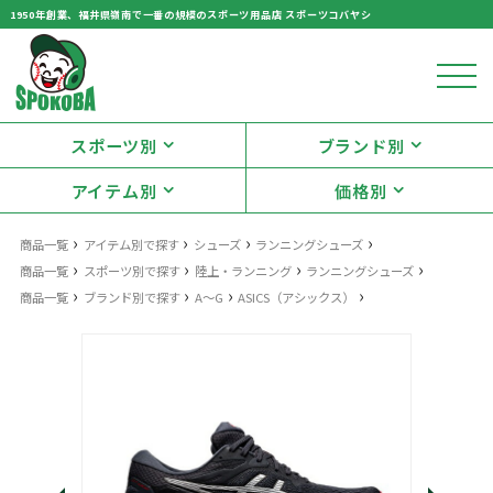
1950年創業、福井県嶺南で一番の規模のスポーツ用品店 スポーツコバヤシ
スポーツ別
ブランド別
アイテム別
価格別
›
›
›
›
商品一覧
アイテム別で探す
シューズ
ランニングシューズ
›
›
›
›
商品一覧
スポーツ別で探す
陸上・ランニング
ランニングシューズ
›
›
›
›
商品一覧
ブランド別で探す
A～G
ASICS（アシックス）