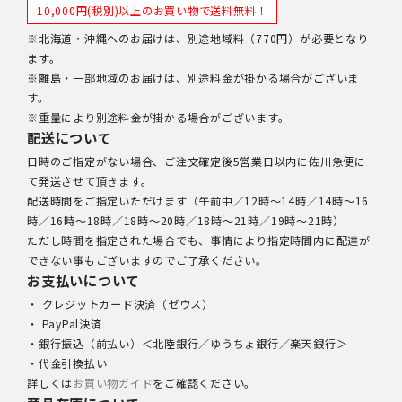
10,000円(税別)以上のお買い物で送料無料！
※北海道・沖縄へのお届けは、別途地域料（770円）が必要となり
ます。
※離島・一部地域のお届けは、別途料金が掛かる場合がございま
す。
※重量により別途料金が掛かる場合がございます。
配送について
日時のご指定がない場合、ご注文確定後5営業日以内に佐川急便に
て発送させて頂きます。
配送時間をご指定いただけます（午前中／12時～14時／14時～16
時／16時～18時／18時～20時／18時～21時／19時～21時）
ただし時間を指定された場合でも、事情により指定時間内に配達が
できない事もございますのでご了承ください。
お支払いについて
・ クレジットカード決済（ゼウス）
・ PayPal決済
・銀行振込（前払い）＜北陸銀行／ゆうちょ銀行／楽天銀行＞
・代金引換払い
詳しくは
お買い物ガイド
をご確認ください。