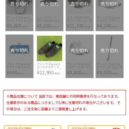
売り切れ
売り切れ
売り切れ
売り切れ
アシックス(asics)
ニューバランス
ミズノ(MIZUNO)
アシックス(asics)
ランニングシューズ
(New Balance) レ
ランニングシューズ
ジュニア バスケッ
ライトレーサー DS
ディースランニング
ウエーブライダー
トボールシューズ
¥5,880
¥5,530
¥11,745
¥6,240
シューズ DynaSoft
26 J1GC220304
GEL-IMPROVE 3
(税別)
(税別)
(税別)
(税別)
Flash v6
GS 1064A018-101
WFLSHBJ6
売り切れ
売り切れ
売り切れ
アシックス(asics)
アシックス(asics)
アシックス(asics)
アシックス(asics)
グラウンドゴルフ
ゴールドステージ
バスケットボールシ
グラウンドゴルフク
マーカーストッパー
スクールオーダース
ューズ NOVA
ラブ 一般右打者専
¥600
¥22,950
¥8,800
¥9,000
GGG529 42(ブル
パイク マジックベ
FLOW 1063A028-
用 ターゲットショ
(税別)
(税別)
(税別)
(税別)
ー)
ルト仕様 ローカッ
103
ットTC GGG192-06
ト GJLMBZ-9090
※商品在庫について 当店では、実店舗との同時販売を行なっております。
在庫表示のある商品につきましても稀に在庫切れの場合がございます。 そ
の場合は、ご注文後に店舗よりご連絡差し上げます。