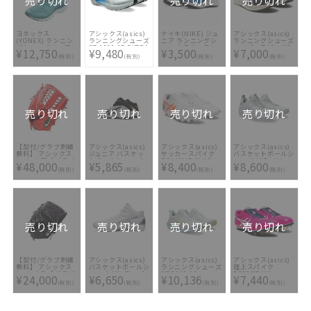
売り切れ
売り切れ
売り切れ
ヨネックス
アシックス(asics)
ナイキ(NIKE) ジュ
アシックス(asics)
(YONEX) ランニン
ランニングシューズ
ニア ランニングシ
ランニングシューズ
グシューズ セーフ
GT-1000 15 EXTRA
ューズ スターラン
ハイパースピード2
¥12,750
¥9,480
¥3,500
¥7,000
ラン100Xメン
WIDE 1011C231-
ナー3 DA2777-403
ワイド 1011B494-
(税別)
(税別)
(税別)
(税別)
SHR100XM-042
020
001
売り切れ
売り切れ
売り切れ
売り切れ
【型付/グラブ刺繍
アシックス(asics)
アシックス(asics)
アシックス(asics)
無料】 アシックス
ジュニア バスケッ
サッカースパイク
バスケットボールシ
(asics) 硬式グラブ
トボールシューズ
DS LIGHT CLUB＋
ューズ グライド ノ
¥48,000
¥5,865
¥8,400
¥8,600
ゴールドステージ I-
DUNKSHOT MB 9
1103A073-103
ヴァ FF 3
(税別)
(税別)
(税別)
(税別)
PRO 3121A657-
1064A006-100
1063A072-103
610 [ 型付け無料 硬
式グラブ刺繍2ヶ所
無料(単色のみ)※縁
取り・影付きの場
合、1ヶ所+3300円
(税込)]
売り切れ
売り切れ
売り切れ
売り切れ
【型付/グラブ刺繍
アシックス(asics)
アシックス(asics)
アシックス(asics)
無料】 アシックス
バスケットボールシ
ランニングシューズ
陸上スパイク
(asics) 軟式グラブ
ューズ ゲルフープ
GT-2000 13
EFFORT MK
¥24,000
¥6,650
¥10,136
¥7,440
ゴールドステージ
V12 ワイド
1011B861-100
1091A014-702
(税別)
(税別)
(税別)
(税別)
3121A696-001 [ 型
1063A020-101
付け無料 軟式グラ
ブ刺繍2ヶ所無料(単
色のみ)]