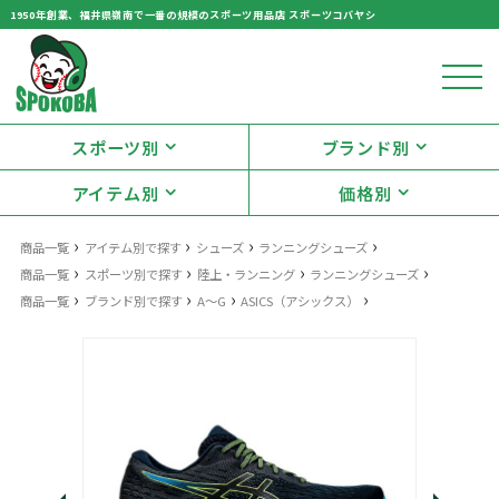
1950年創業、福井県嶺南で一番の規模のスポーツ用品店 スポーツコバヤシ
スポーツ別
ブランド別
アイテム別
価格別
›
›
›
›
商品一覧
アイテム別で探す
シューズ
ランニングシューズ
›
›
›
›
商品一覧
スポーツ別で探す
陸上・ランニング
ランニングシューズ
›
›
›
›
商品一覧
ブランド別で探す
A～G
ASICS（アシックス）