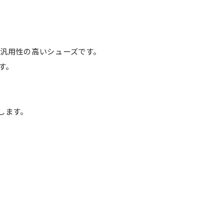
る汎用性の高いシューズです。
す。
します。