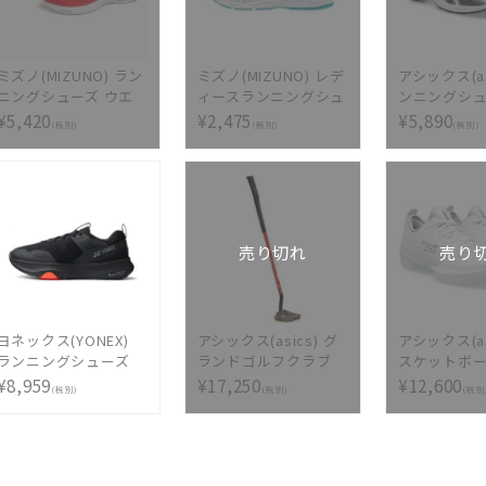
ミズノ(MIZUNO) ラン
ミズノ(MIZUNO) レデ
アシックス(as
ニングシューズ ウエ
ィースランニングシュ
ンニングシ
ーブリボルト2 ワイド
ーズ マキシマイザー
LYTERACER 
¥5,420
¥2,475
¥5,890
(税別)
(税別)
(税別)
J1GC218505
22 K1GA2001-25
1011B903-1
売り切れ
売り
ヨネックス(YONEX)
アシックス(asics) グ
アシックス(as
ランニングシューズ
ランドゴルフクラブ
スケットボ
プライムトレーナーメ
GGハンマーバランス
ズ グライド 
¥8,959
¥17,250
¥12,600
(税別)
(税別)
(税別
ン SHRPT1M-007
イーグルTC
3 1063A072-
3283a241-600