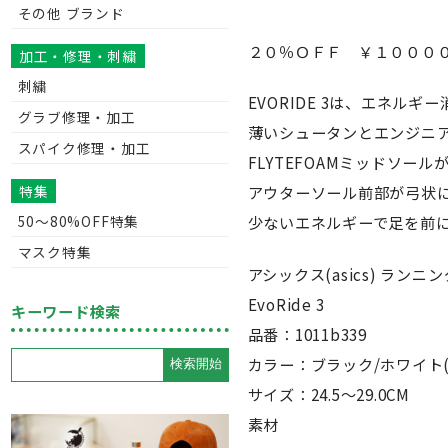
その他 ブランド
２０％ＯＦＦ ￥１００００
加工・修理・刺繍
刺繍
EVORIDE 3は、エネ
グラブ修理・加工
薄いシュータンとエンジニ
スパイク修理・加工
FLYTEFOAMミッドソ
特集
アウターソール前部が弓状に
50〜80%OFF特集
少ないエネルギーで足を前
マスク特集
アシックス(asics) ランニ
EvoRide 3
キーワード検索
品番：1011b339
カラー：ブラック/ホワイト(0
サイズ：24.5〜29.0CM
素材