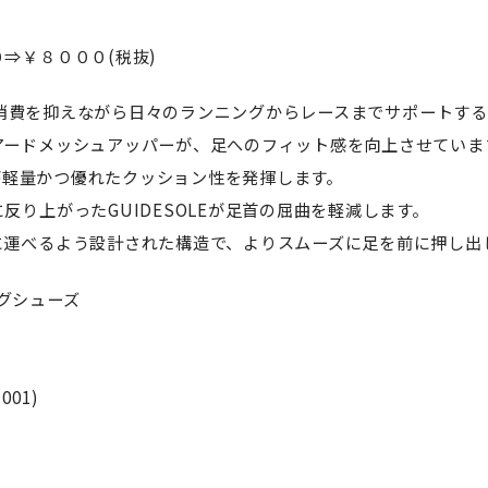
⇒￥８０００(税抜)
ルギー消費を抑えながら日々のランニングからレースまでサポートす
アードメッシュアッパーが、足へのフィット感を向上させていま
ールが軽量かつ優れたクッション性を発揮します。
反り上がったGUIDESOLEが足首の屈曲を軽減します。
に運べるよう設計された構造で、よりスムーズに足を前に押し出
ングシューズ
01)