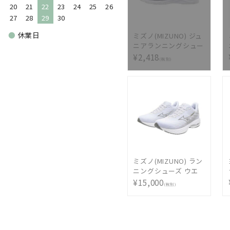
20
21
22
23
24
25
26
27
28
29
30
●
休業日
ミズノ(MIZUNO) ジュ
ニアランニングシュー
ズ スピードスタッズ
¥2,418
(税別)
ベルト WT K1GC2042-
14
ミズノ(MIZUNO) ラン
ニングシューズ ウエ
ーブライダー28 SW
¥15,000
(税別)
J1GC240404