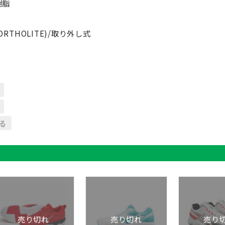
樹脂
THOLITE)/取り外し式
る
売り切れ
売り切れ
売り