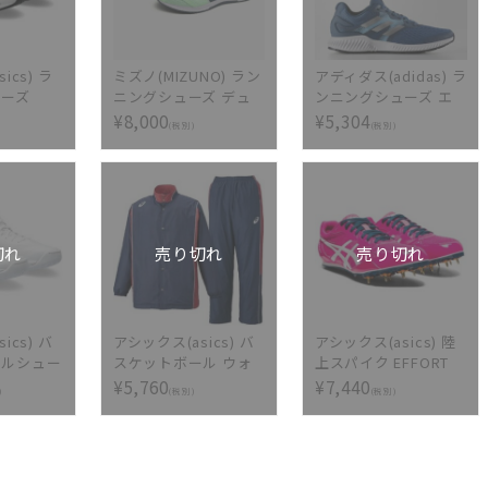
ics) ラ
ミズノ(MIZUNO) ラン
アディダス(adidas) ラ
ューズ
ニングシューズ デュ
ンニングシューズ エ
5
エルソニック4
アロ バウンス
¥8,000
¥5,304
(税別)
(税別)
01
U1GD257001
BW0281
切れ
売り切れ
売り切れ
ics) バ
アシックス(asics) バ
アシックス(asics) 陸
ールシュー
スケットボール ウォ
上スパイク EFFORT
ノヴァ FF
ームアップ ジャケッ
MK 1091A014-702
¥5,760
¥7,440
)
(税別)
(税別)
100
ト・パンツ上下セット
XBT161-XBT261-5024