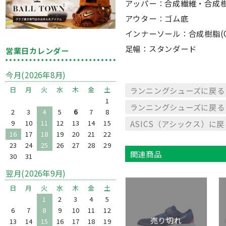
アッパー：合成繊維・合成
アウター：ゴム底
インナーソール：合成樹脂(OR
足幅：スタンダード
営業日カレンダー
今月(2026年8月)
日
月
火
水
木
金
土
ランニングシューズに戻る
1
ランニングシューズに戻る
2
3
4
5
6
7
8
9
10
11
12
13
14
15
ASICS（アシックス）に戻
16
17
18
19
20
21
22
23
24
25
26
27
28
29
関連商品
30
31
翌月(2026年9月)
日
月
火
水
木
金
土
1
2
3
4
5
6
7
8
9
10
11
12
売り切れ
13
14
15
16
17
18
19