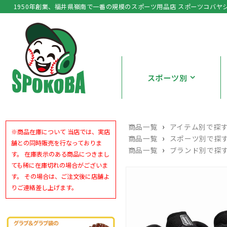
1950年創業、福井県嶺南で一番の規模のスポーツ用品店 スポーツコバヤ
スポーツ別
›
商品一覧
アイテム別で探
※商品在庫について 当店では、実店
›
商品一覧
スポーツ別で探
舗との同時販売を行なっておりま
›
商品一覧
ブランド別で探
す。 在庫表示のある商品につきまし
ても稀に在庫切れの場合がございま
す。 その場合は、ご注文後に店舗よ
りご連絡差し上げます。