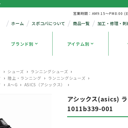
シ
営業時間：AM9:15～PM8:00 (
ホーム
スポコバについて
商品一覧
加工・修理・刺
ブランド別
アイテム別
›
›
›
す
シューズ
ランニングシューズ
›
›
›
す
陸上・ランニング
ランニングシューズ
›
›
›
す
A～G
ASICS（アシックス）
アシックス(asics)
1011b339-001