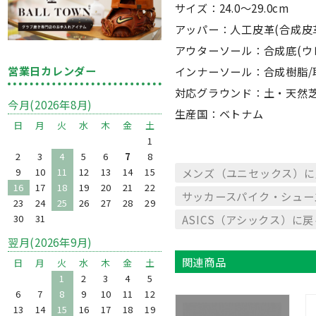
サイズ：24.0〜29.0cm
アッパー：人工皮革(合成皮
アウターソール：合成底(ウ
営業日カレンダー
インナーソール：合成樹脂/
対応グラウンド：土・天然
今月(2026年8月)
生産国：ベトナム
日
月
火
水
木
金
土
1
2
3
4
5
6
7
8
メンズ（ユニセックス）に
9
10
11
12
13
14
15
16
17
18
19
20
21
22
サッカースパイク・シュー
23
24
25
26
27
28
29
ASICS（アシックス）に戻
30
31
翌月(2026年9月)
関連商品
日
月
火
水
木
金
土
1
2
3
4
5
6
7
8
9
10
11
12
13
14
15
16
17
18
19