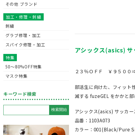
その他 ブランド
加工・修理・刺繍
刺繍
グラブ修理・加工
スパイク修理・加工
アシックス(asics) サ
特集
50〜80%OFF特集
２３％ＯＦＦ ￥９５００⇒
マスク特集
部活生に向けた、フィット
キーワード検索
減する fuzeGEL をか
アシックス(asics) サッカース
品番：1103A073
カラー：001(Black/Pure Si