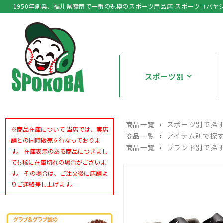
1950年創業、福井県嶺南で一番の規模のスポーツ用品店 スポーツコバヤ
スポーツ別
›
商品一覧
スポーツ別で探
※商品在庫について 当店では、実店
›
商品一覧
アイテム別で探
舗との同時販売を行なっておりま
›
商品一覧
ブランド別で探
す。 在庫表示のある商品につきまし
ても稀に在庫切れの場合がございま
す。 その場合は、ご注文後に店舗よ
りご連絡差し上げます。