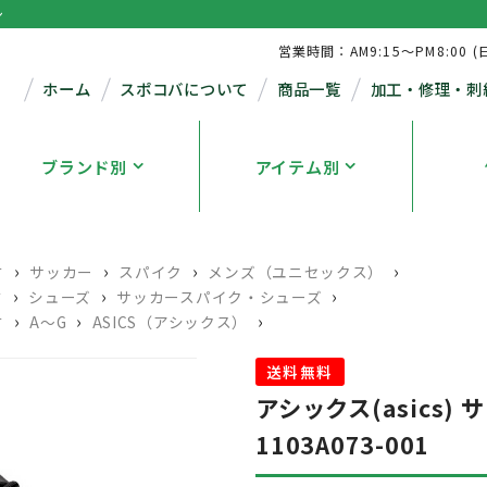
シ
営業時間：AM9:15～PM8:00 (
ホーム
スポコバについて
商品一覧
加工・修理・刺
ブランド別
アイテム別
›
›
›
›
す
サッカー
スパイク
メンズ（ユニセックス）
›
›
›
す
シューズ
サッカースパイク・シューズ
›
›
›
す
A～G
ASICS（アシックス）
送料無料
アシックス(asics) 
1103A073-001