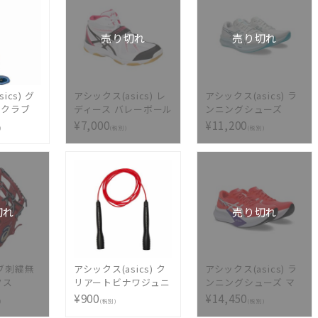
売り切れ
売り切れ
ics) グ
アシックス(asics) レ
アシックス(asics) ラ
フクラブ
ディース バレーボール
ンニングシューズ
トヒッティ
シューズ COURT
EvoRide Speed 3
¥7,000
¥11,200
)
(税別)
(税別)
A121-400
SELFIT(コートセルフ
1011B969-101
ィット) TVR486-100
切れ
売り切れ
ブ刺繍無
アシックス(asics) ク
アシックス(asics) ラ
クス
リアートビナワジュニ
ンニングシューズ マ
式グラブ ゴ
ア 91-230-600
ジックスピード 4 ワイ
¥900
¥14,450
)
(税別)
(税別)
 I-PRO
ド 1011B873-600