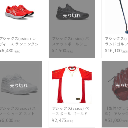
売り切れ
アシックス(asics) レ
アシックス(asics) バ
アシックス(as
ディース ランニングシ
スケットボールシュー
ランドゴル
ューズ HYPER SPEED
ズ GELBURST 24
GG スマー
¥6,480
¥7,500
¥16,100
(税別)
(税別)
(税別
5 1012B863-600
LOW 1063A027-001
ングTC 3283
売り切れ
売り
アシックス(asics) ス
アシックス(asics) ベ
【型付/グラ
ノーシューズ スノト
ースボール ゴールド
料】 アシッ
レSP7 1133A002-104
ステージ プラクティ
(asics) 硬
¥6,600
¥2,475
¥51,000
(税別)
(税別)
(税別
スシャツ 半袖
ールドステージ