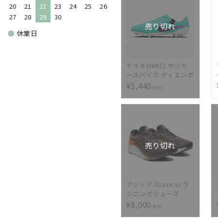
20
21
22
23
24
25
26
27
28
29
30
売り切れ
●
休業日
ナイキ(NIKE) サッカ
ースパイク ティエンポ
レジェンド 10 アカデ
¥5,440
(税別)
ミー HG DV4339-300
売り切れ
アシックス(asics) ラ
ンニングシューズ
EvoRide3 エボライド
¥8,000
(税別)
3 1011b339-020