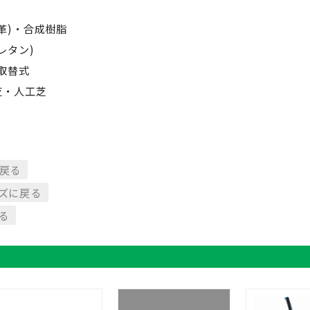
革)・合成樹脂
レタン)
取替式
芝・人工芝
戻る
ズに戻る
る