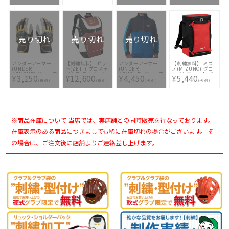
パック2
ションモデル 限定
グ刺繍2ヶ所無料(単
14 [ ☆バッグ刺繍2
1FJD141061 [ バッ
1FJDD904-80 [ ☆
色のみ)※縁取り・
ヶ所無料(単色の
グ刺繍2ヶ所無料(単
バッグ刺繍2ヶ所無
影付きの場合、1ヶ
み)※縁取り・影付
色のみ)※縁取り・
料(単色のみ) ※縁取
所+3300円(税込)]
きの場合、1ヶ所
影付きの場合、1ヶ
り・影付きの場合、
+3300円(税込)]
所+3300円(税込)]
1ヶ所+3300円(税
込)]
売り切れ
売り切れ
売り切れ
アンダーアーマー
【刺繍無料】 ゼッ
アンダーアーマー
【刺繍無料】 ミズ
(UNDER
ト(ZETT) プロステ
(UNDER
ノ(MIZUNO) グロ
ARMOUR) ジュニア
イタス デイパック
ARMOUR) ジュニア
ーバルエリート バ
¥3,150
¥12,600
¥4,450
¥5,440
バッティンググロー
BAP420 6011 [ バ
二ットトラックスー
ックパック ジュニ
(税別)
(税別)
(税別)
(税別)
ブ 両手用 UA クリ
ッグ刺繍2ヶ所無料
ツ上下セット
ア 1FJDB021-62 [
ーンアップ
(単色のみ)※縁取
1360671 581
☆バッグ刺繍2ヶ所
1378254-001
り・影付きの場合、
無料(単色のみ)※縁
1ヶ所+3300円(税
取り・影付きの場
込)]
合、1ヶ所+3300円
(税込)]
※商品在庫について 当店では、実店舗との同時販売を行なっております。
在庫表示のある商品につきましても稀に在庫切れの場合がございます。 そ
の場合は、ご注文後に店舗よりご連絡差し上げます。