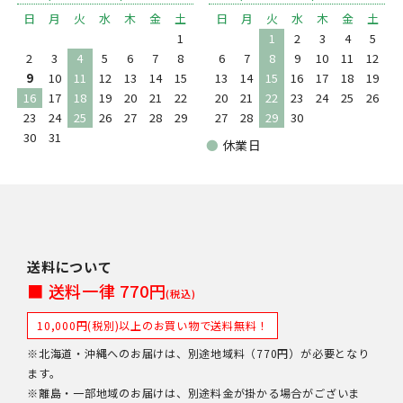
日
月
火
水
木
金
土
日
月
火
水
木
金
土
1
1
2
3
4
5
2
3
4
5
6
7
8
6
7
8
9
10
11
12
9
10
11
12
13
14
15
13
14
15
16
17
18
19
16
17
18
19
20
21
22
20
21
22
23
24
25
26
23
24
25
26
27
28
29
27
28
29
30
30
31
●
休業日
送料について
■ 送料一律 770円
(税込)
10,000円(税別)以上のお買い物で送料無料！
※北海道・沖縄へのお届けは、別途地域料（770円）が必要となり
ます。
※離島・一部地域のお届けは、別途料金が掛かる場合がございま