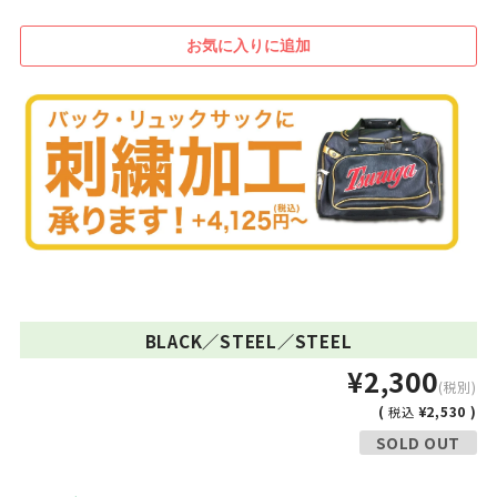
BLACK／STEEL／STEEL
¥2,300
(税別)
(
¥2,530 )
税込
SOLD OUT