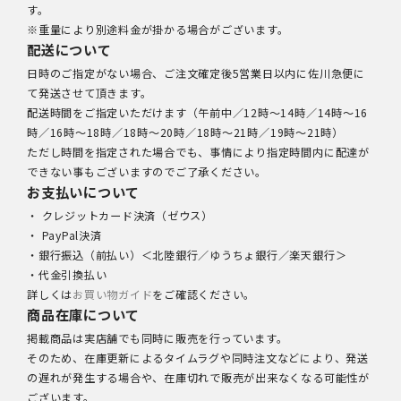
す。
※重量により別途料金が掛かる場合がございます。
配送について
日時のご指定がない場合、ご注文確定後5営業日以内に佐川急便に
て発送させて頂きます。
配送時間をご指定いただけます（午前中／12時～14時／14時～16
時／16時～18時／18時～20時／18時～21時／19時～21時）
ただし時間を指定された場合でも、事情により指定時間内に配達が
できない事もございますのでご了承ください。
お支払いについて
・ クレジットカード決済（ゼウス）
・ PayPal決済
・銀行振込（前払い）＜北陸銀行／ゆうちょ銀行／楽天銀行＞
・代金引換払い
詳しくは
お買い物ガイド
をご確認ください。
商品在庫について
掲載商品は実店舗でも同時に販売を行っています。
そのため、在庫更新によるタイムラグや同時注文などにより、発送
の遅れが発生する場合や、在庫切れで販売が出来なくなる可能性が
ございます。