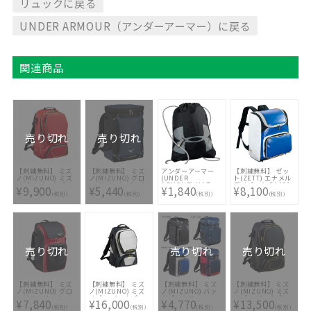
リュックに戻る
UNDER ARMOUR（アンダーアーマー）に戻る
関連商品
売り切れ
売り切れ
【刺繍無料】 ミズ
【刺繍無料】 ミズ
アンダーアーマー
【刺繍無料】 ゼッ
ノ(MIZUNO) ミズ
ノ(MIZUNO) グロ
(UNDER
ト(ZETT) エナメル
ノプロ バックパッ
ーバルエリート バ
ARMOUR) UAチャ
デイパック BA481
¥9,900
¥5,440
¥1,840
¥8,100
ク 1FJD1000-62 [
ックパック ジュニ
ターサックパック
2511 [ ☆バッグ刺
(税別)
(税別)
(税別)
(税別)
バッグ刺繍2ヶ所無
ア 1FJDB021-14 [
AAL3713 BLK
繍2ヶ所無料(単色の
料(単色のみ)※縁取
☆バッグ刺繍2ヶ所
み)※縁取り・影付
り・影付きの場合、
無料(単色のみ)※縁
きの場合、1ヶ所
1ヶ所+3300円(税
取り・影付きの場
+3300円(税込)]
込)]
合、1ヶ所+3300円
(税込)]
売り切れ
売り切れ
売り切れ
【刺繍無料】 ミズ
【刺繍無料】 ミズ
【刺繍無料】 ミズ
【刺繍無料】 ミズ
ノ(MIZUNO) グロ
ノ(MIZUNO) ミズ
ノ(MIZUNO) バッ
ノ(MIZUNO) ミズ
ーバルエリート オ
ノプロ バックパッ
クパックM
ノプロ バックパッ
¥7,840
¥16,000
¥4,770
¥13,500
ールインワンバック
ク 40L 2026セレク
1FJD7021 [ ☆バッ
ク 40L 1FJD3000-
(税別)
(税別)
(税別)
(税別)