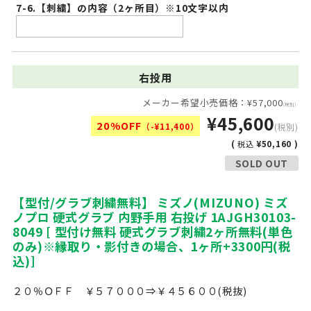
7-6.【刺繍】の内容（2ヶ所目）※10文字以内
右投用
メーカー希望小売価格：¥57,000
(税別)
¥45,600
20%OFF
（-¥11,400）
(税別)
(
¥50,160 )
税込
SOLD OUT
【型付/グラブ刺繍無料】 ミズノ(MIZUNO) ミズ
ノプロ 硬式グラブ 内野手用 右投げ 1AJGH30103-
8049 [ 型付け無料 硬式グラブ刺繍2ヶ所無料(単色
のみ)※縁取り・影付きの場合、1ヶ所+3300円(税
込)]
２０％ＯＦＦ ￥５７０００⇒￥４５６００(税抜)