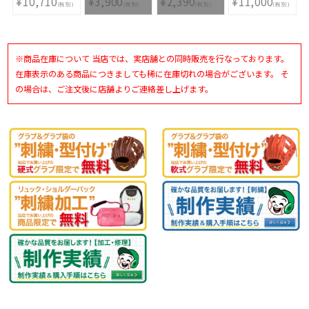
¥10,710
¥3,900
¥2,390
¥11,000
81GA200101
イクロンスピード
シャツ
ト IQ 11GM151100
(税別)
(税別)
(税別)
(税別)
2MID V1GC1985-
12JA1C1163
09
※商品在庫について 当店では、実店舗との同時販売を行なっております。
在庫表示のある商品につきましても稀に在庫切れの場合がございます。 そ
の場合は、ご注文後に店舗よりご連絡差し上げます。