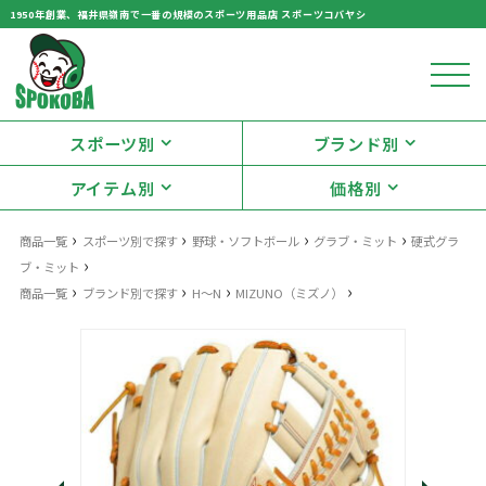
1950年創業、福井県嶺南で一番の規模のスポーツ用品店 スポーツコバヤシ
スポーツ別
ブランド別
アイテム別
価格別
›
›
›
›
商品一覧
スポーツ別で探す
野球・ソフトボール
グラブ・ミット
硬式グラ
›
ブ・ミット
›
›
›
›
商品一覧
ブランド別で探す
H～N
MIZUNO（ミズノ）