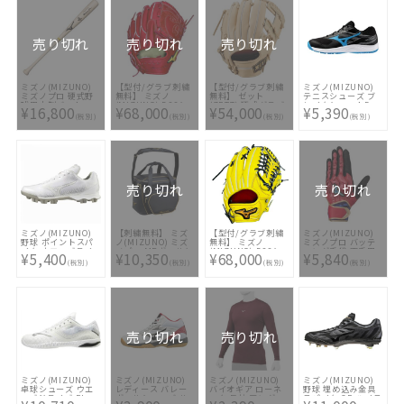
売り切れ
売り切れ
売り切れ
ミズノ(MIZUNO)
【型付/グラブ刺繍
【型付/グラブ刺繍
ミズノ(MIZUNO)
ミズノプロ 硬式野
無料】 ミズノ
無料】 ゼット
テニスシューズ ブ
球用木製バット ロ
(MIZUNO) BSSシ
(ZETT) 硬式グラブ
レイクショット5
¥16,800
¥68,000
¥54,000
¥5,390
イヤルエクストラ
ョップ限定 ミズノ
グローブ プロステ
WIDE OC
(税別)
(税別)
(税別)
(税別)
1CJWH21600-TS02
プロ 硬式グラブ
イタスSEシリーズ
61GB254166
HAGAJAPAN スポ
二塁手遊撃手用 今
コバオリジナル
宮タイプ
1AJGH72250-62T
BPROG760S-LH-
前田健太クラウン
3200 [ 型付け無料
5Dモデル [ 型付け
硬式グラブ刺繍2ヶ
無料 硬式グラブ刺
所無料(単色のみ)※
繍2ヶ所無料(単色の
縁取り・影付きの場
売り切れ
売り切れ
み)※縁取り・影付
合、1ヶ所+3300円
きの場合、1ヶ所
(税込)]
+3300円(税込)]
ミズノ(MIZUNO)
【刺繍無料】 ミズ
【型付/グラブ刺繍
ミズノ(MIZUNO)
野球 ポイントスパ
ノ(MIZUNO) ミズ
無料】 ミズノ
ミズノプロ バッテ
イク ウエーブライ
ノプロ MPボールケ
(MIZUNO) BSSシ
ィング手袋 両手用
¥5,400
¥10,350
¥68,000
¥5,840
トレボ
ース兼グラブケース
ョップ限定 ミズノ
モーションアーク
(税別)
(税別)
(税別)
(税別)
11GP222101
1FJB100214 [ ☆バ
プロ 硬式グラブ 外
SF 1EJEA09162
ッグ刺繍2ヶ所無料
野手用
(単色のみ)※縁取
HAGAJAPAN スポ
り・影付きの場合、
コバオリジナル
1ヶ所+3300円(税
1AJGH74250-
込)]
40G1 イチロー型 [
型付け無料 硬式グ
ラブ刺繍2ヶ所無料
売り切れ
売り切れ
(単色のみ)※縁取
り・影付きの場合、
1ヶ所+3300円(税
込)]
ミズノ(MIZUNO)
ミズノ(MIZUNO)
ミズノ(MIZUNO)
ミズノ(MIZUNO)
卓球シューズ ウエ
レディース バレー
バイオギア ローネ
野球 埋め込み金具
ーブドライブ EL
ボールシューズ サ
ック 長袖 アンダー
スパイク GE ハイス