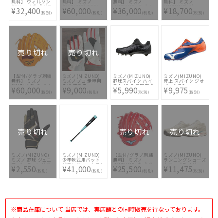
無料】 ウィルソン
無料】 ミズノ
無料】 ミズノ
無料】 ミズノ
(Wilson) 軟式グラ
(MIZUNO) BSSシ
(MIZUNO) ミズノ
(MIZUNO) グロー
¥32,400
¥60,000
¥36,000
¥18,700
ブ Wannabe Hero
ョップ限定 ミズノ
プロ 軟式グラブ
バルエリート 軟式
(税別)
(税別)
(税別)
(税別)
DUAL 内野手用
プロ 硬式グラブ ス
BSSショップ限定
グラブ 限定モデル
WBW103808 [ 型付
ポコバオリジナル
宮城モデル
Hselection SIGNA
け無料 軟式グラブ
1AJGH8735580-9
1AJGR97911-
1AJGR27403-70 [
刺繍1ヶ所無料(単色
[ 型付け無料 硬式グ
80XH [ 型付け無料
型付け無料 軟式グ
のみ)]
ラブ刺繍2ヶ所無料
軟式グラブ刺繍2ヶ
ラブ刺繍2ヶ所無料
(単色のみ)※縁取
所無料(単色のみ)]
(単色のみ)]
り・影付きの場合、
1ヶ所+3300円(税
売り切れ
売り切れ
込)]
【型付/グラブ刺繍
ミズノ(MIZUNO)
ミズノ(MIZUNO)
ミズノ(MIZUNO)
無料】 ミズノ
ミズノプロ 走塁用
野球スパイク ハイ
陸上 スパイク ジオ
(MIZUNO) ミズノ
手袋 両手用
スト IQ 金具固定式
バーサス2
¥60,000
¥9,000
¥5,990
¥9,975
プロ 硬式グラブ
11GM1663-00
U1GA1915-01
(税別)
(税別)
(税別)
(税別)
BSSショップ限定モ
デル CRAFTED
Edition
1AJGH25013-542
[ 型付け無料 硬式グ
ラブ刺繍2ヶ所無料
(単色のみ)※縁取
り・影付きの場合、
売り切れ
売り切れ
売り切れ
1ヶ所+3300円(税
込)]
ミズノ(MIZUNO)
ミズノ(MIZUNO)
【型付/グラブ刺繍
ミズノ(MIZUNO)
ミズノ 野球 ジュニ
少年軟式用バット
無料】 ミズノ
ランニングシューズ
ア バッティンググ
ビヨンドマックスレ
(MIZUNO) 軟式グ
ウエーブライダー
¥2,550
¥41,000
¥25,500
¥11,475
ローブ ウィルドラ
ガシー トップ FRP
ラブ グローバルエ
27 SW
(税別)
(税別)
(税別)
(税別)
イブ レッド (両手
製 1CJBYA0178-25
リート HSelection
J1GC230406
用) 1EJEY24009
インフィニティ 限
定モデル
1AJGR25313-70 [
型付け無料 軟式グ
ラブ刺繍2ヶ所無料
(単色のみ)]
※商品在庫について 当店では、実店舗との同時販売を行なっております。