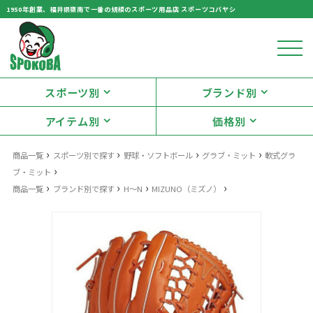
1950年創業、福井県嶺南で一番の規模のスポーツ用品店 スポーツコバヤシ
スポーツ別
ブランド別
アイテム別
価格別
›
›
›
›
商品一覧
スポーツ別で探す
野球・ソフトボール
グラブ・ミット
軟式グラ
›
ブ・ミット
›
›
›
›
商品一覧
ブランド別で探す
H～N
MIZUNO（ミズノ）