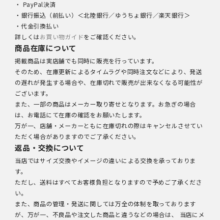
・ PayPal決済
・銀行振込（前払い）＜北陸銀行／ゆうちょ銀行／楽天銀行＞
・代金引換払い
詳しくは
お買い物ガイド
をご確認ください。
商品在庫について
掲載商品は実店舗でも同時に販売を行っています。
そのため、在庫更新によるタイムラグや同時注文などにより、発送
の遅れが発生する場合や、在庫切れで販売が出来なくなる可能性が
ございます。
また、一部の商品はメーカー取り寄せとなります。お急ぎの場合
は、お電話にて在庫の確認をお願いたします。
万が一、店舗・メーカーともに在庫切れの際はキャンセルさせてい
ただく場合がありますのでご了承ください。
返品・交換について
当店ではサイズ交換やイメージの違いによる交換を承っておりま
す。
ただし、送料はすべてお客様負担となりますので予めご了承くださ
い。
また、商品の管理・発送に関しては万全の体制を取っております
が、万が一、不良品や注文した商品と違うなどの場合は、 当店にメ