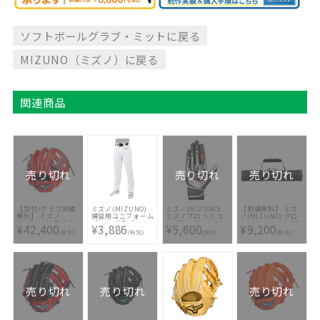
ソフトボールグラブ・ミットに戻る
MIZUNO（ミズノ）に戻る
関連商品
売り切れ
売り切れ
売り切れ
【型付/グラブ刺繍
ミズノ(MIZUNO)
ミズノ(MIZUNO)
【刺繍無料】 ミズ
無料】 ミズノ
練習用ユニフォーム
ミズノプロ シリコ
ノ(MIZUNO) グロ
(MIZUNO) 硬式グ
パンツ ガチパンツ
ンパワーアーク W
ーバルエリート GE
¥42,400
¥3,886
¥5,600
¥9,200
ラブ グローバルエ
ストレートタイプ
バッティング手袋
バットケース(10本
(税別)
(税別)
(税別)
(税別)
リート H
12JD2F6201
(両手用)
入れ) 1FJT8010 09
Selection プレミ
1EJEA07814
[ バッグ刺繍2ヶ所
アムモデル 限定モ
無料(単色のみ)※縁
デル 1AJGH25303-
取り・影付きの場
70 [ 型付け無料 硬
合、1ヶ所+3300円
式グラブ刺繍2ヶ所
(税込)]
無料(単色のみ)※縁
取り・影付きの場
売り切れ
売り切れ
売り切れ
合、1ヶ所+3300円
(税込)]