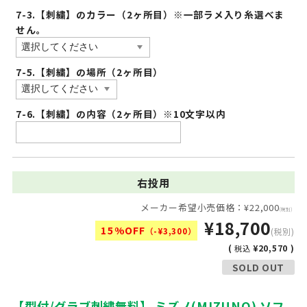
7-3.【刺繍】のカラー（2ヶ所目）※一部ラメ入り糸選べま
せん。
7-5.【刺繍】の場所（2ヶ所目）
7-6.【刺繍】の内容（2ヶ所目）※10文字以内
右投用
メーカー希望小売価格：¥22,000
(税別)
¥18,700
15%OFF
（-¥3,300）
(税別)
(
¥20,570 )
税込
SOLD OUT
【型付/グラブ刺繍無料】 ミズノ(MIZUNO) ソフ