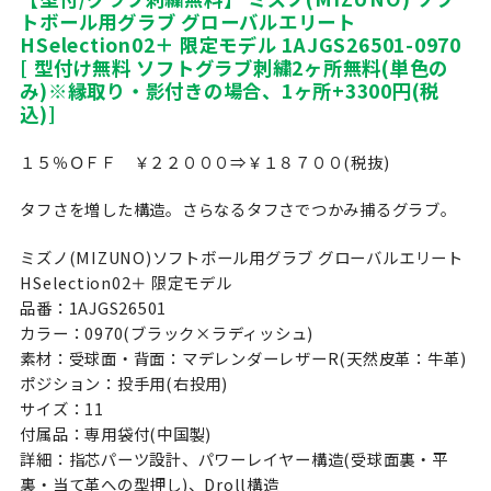
トボール用グラブ グローバルエリート
HSelection02＋ 限定モデル 1AJGS26501-0970
[ 型付け無料 ソフトグラブ刺繍2ヶ所無料(単色の
み)※縁取り・影付きの場合、1ヶ所+3300円(税
込)]
１５％ＯＦＦ ￥２２０００⇒￥１８７００(税抜)
タフさを増した構造。さらなるタフさでつかみ捕るグラブ。
ミズノ(MIZUNO)ソフトボール用グラブ グローバルエリート
HSelection02＋ 限定モデル
品番：1AJGS26501
カラー：0970(ブラック×ラディッシュ)
素材：受球面・背面：マデレンダーレザーR(天然皮革：牛革)
ポジション：投手用(右投用)
サイズ：11
付属品：専用袋付(中国製)
詳細：指芯パーツ設計、パワーレイヤー構造(受球面裏・平
裏・当て革への型押し)、Droll構造