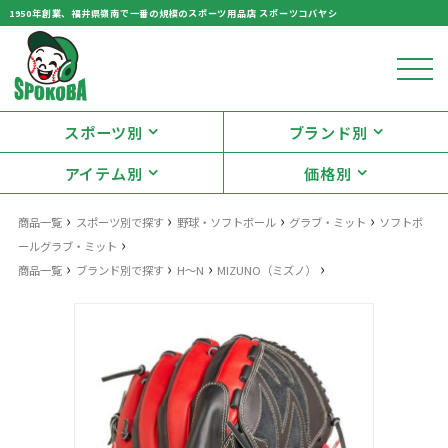
1950年創業、福井県嶺南で一番の規模のスポーツ用品店 スポーツコバヤシ
スポーツ別
ブランド別
アイテム別
価格別
›
›
›
›
商品一覧
スポーツ別で探す
野球・ソフトボール
グラブ・ミット
ソフトボ
›
ールグラブ・ミット
›
›
›
›
商品一覧
ブランド別で探す
H～N
MIZUNO（ミズノ）