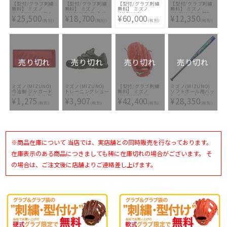
【型付/グラブ刺繍
【型付/グラブ刺繍
【型付/グラブ刺繍
【型付/グラブ刺繍
無料】 ミズノ
無料】 ミズノ
無料】 ミズノ
無料】 ミズノ
(MIZUNO) ソフト
(MIZUNO) 軟式グ
(MIZUNO)
(MIZUNO) 少年軟
¥25,500
¥18,700
¥60,000
¥12,350
ボール用グラブ グ
ラブ エンジニアー
MizunoPro
式グラブ セレクト
(税別)
(税別)
(税別)
(税別)
ローバルエリート
ドスタイル 内野手
Classic 硬式グラブ
ナイン 限定モデル
HSelection インフ
用 1AJGR32513-
内野手用 右投用LH
1AJGY25813-52 [
ィニティ 限定モデ
09X [ 型付け無料 軟
2024SS
型付け無料 少年軟
ル 1AJGS25313-
式グラブ刺繍1ヶ所
1AJGH30003-8149
式グラブ刺繍1ヶ所
0970 [ 型付け無料
無料(単色のみ)]
[ 型付け無料 硬式グ
無料(単色のみ)]
ソフトグラブ刺繍2
ラブ刺繍2ヶ所無料
ヶ所無料(単色の
(単色のみ)※縁取
み)※縁取り・影付
り・影付きの場合、
売り切れ
売り切れ
売り切れ
売り切れ
きの場合、1ヶ所
1ヶ所+3300円(税
+3300円(税込)]
込)]
ミズノ(MIZUNO)
ミズノ(MIZUNO)
【型付/グラブ刺繍
ミズノ(MIZUNO)
今治製 ジャガード
トレーニングシュー
無料】 ミズノ
ソフトボール用バッ
フェイスタオル 箱
ズ セレクトナイン
(MIZUNO) グロー
ト ミズノプロ AX4
¥1,275
¥3,907
¥42,400
¥28,350
入り 32JY110962
トレーナー2
バルエリート 硬式
1CJFS30786 1427
(税別)
(税別)
(税別)
(税別)
11GT192500
グラブ H
Selection インフ
ィニティ
1AJGH20301-70H
[ 型付け無料 硬式グ
ラブ刺繍2ヶ所無料
(単色のみ)※縁取
※商品在庫について 当店では、実店舗との同時販売を行なっております。
り・影付きの場合、
1ヶ所+3300円(税
込)]
在庫表示のある商品につきましても稀に在庫切れの場合がございます。 そ
の場合は、ご注文後に店舗よりご連絡差し上げます。