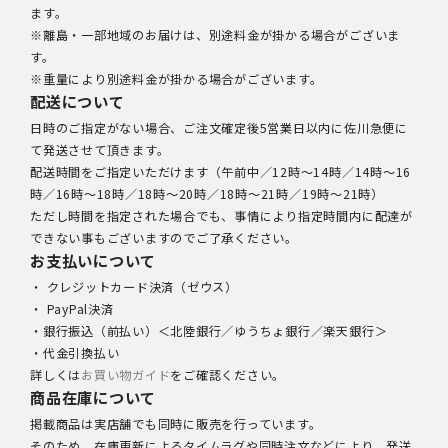
ます。
※離島・一部地域のお届けは、別途料金が掛かる場合がございま
す。
※重量により別途料金が掛かる場合がございます。
配送について
日時のご指定がない場合、ご注文確定後5営業日以内に佐川急便に
て発送させて頂きます。
配送時間をご指定いただけます（午前中／12時～14時／14時～16
時／16時～18時／18時～20時／18時～21時／19時～21時）
ただし時間を指定された場合でも、事情により指定時間内に配達が
できない事もございますのでご了承ください。
お支払いについて
・ クレジットカード決済（ゼウス）
・ PayPal決済
・銀行振込（前払い）＜北陸銀行／ゆうちょ銀行／楽天銀行＞
・代金引換払い
詳しくは
お買い物ガイド
をご確認ください。
商品在庫について
掲載商品は実店舗でも同時に販売を行っています。
そのため、在庫更新によるタイムラグや同時注文などにより、発送