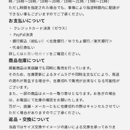
時／16時～18時／18時～20時／18時～21時／19時～21時）
ただし時間を指定された場合でも、事情により指定時間内に配達が
できない事もございますのでご了承ください。
お支払いについて
・ クレジットカード決済（ゼウス）
・ PayPal決済
・銀行振込（前払い）＜北陸銀行／ゆうちょ銀行／楽天銀行＞
・代金引換払い
詳しくは
お買い物ガイド
をご確認ください。
商品在庫について
掲載商品は実店舗でも同時に販売を行っています。
そのため、在庫更新によるタイムラグや同時注文などにより、発送
の遅れが発生する場合や、在庫切れで販売が出来なくなる可能性が
ございます。
また、一部の商品はメーカー取り寄せとなります。お急ぎの場合
は、お電話にて在庫の確認をお願いたします。
万が一、店舗・メーカーともに在庫切れの際はキャンセルさせてい
ただく場合がありますのでご了承ください。
返品・交換について
当店ではサイズ交換やイメージの違いによる交換を承っておりま