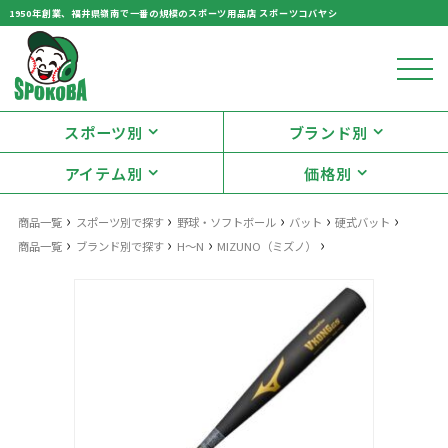
1950年創業、福井県嶺南で一番の規模のスポーツ用品店 スポーツコバヤシ
スポーツ別
ブランド別
アイテム別
価格別
›
›
›
›
›
商品一覧
スポーツ別で探す
野球・ソフトボール
バット
硬式バット
›
›
›
›
商品一覧
ブランド別で探す
H～N
MIZUNO（ミズノ）