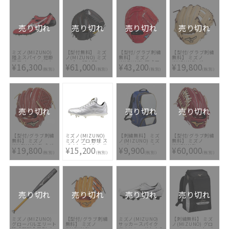
売り切れ
売り切れ
売り切れ
売り切れ
ミズノ(MIZUNO)
【型付無料】 ミズ
【型付/グラブ刺繍
【型付/グラブ刺繍
陸上スパイク 短距
ノ(MIZUNO) ミズ
無料】 ミズノ
無料】 ミズノ
離用 クロノインク
ノプロ CRAFT
(MIZUNO) 硬式用
(MIZUNO) グロー
¥16,300
¥61,000
¥43,200
¥19,800
ス9 U1GA210073
Edition 硬式用 キ
ファーストミット
バルエリート 少年
(税別)
(税別)
(税別)
(税別)
ャッチャーミット
グローバルエリート
軟式用グラブ イン
BSSショップ限定
HSelection 限定
フィニティNEO
限定モデル
プレミアムモデル
1AJGY28103-80 [
1AJCH26000-09X [
1AJFH25300-70 [
型付け無料 少年軟
ミット型付け無料 ]
ミット型付け無料
式グラブ刺繍1ヶ所
硬式グラブ刺繍2ヶ
無料(単色のみ)※縁
所無料(単色のみ)※
取り・影付きの場
縁取り・影付きの場
合、1ヶ所+3300円
売り切れ
売り切れ
売り切れ
合、1ヶ所+3300円
(税込)]
(税込)]
【型付/グラブ刺繍
ミズノ(MIZUNO)
【刺繍無料】 ミズ
【型付/グラブ刺繍
無料】 ミズノ
ミズノプロ 野球 ス
ノ(MIZUNO) ミズ
無料】 ミズノ
(MIZUNO) 軟式グ
パイク ライトレボ
ノプロ バックパッ
(MIZUNO)
¥19,800
¥15,200
¥9,900
¥60,000
ラブ グローバルエ
プロ2 Ltd
ク 1FJD1000-16 [
MizunoPro
(税別)
(税別)
(税別)
(税別)
リート SELECT オ
11GM264001
バッグ刺繍2ヶ所無
Classic 硬式グラブ
ールラウンド用
料(単色のみ)※縁取
外野手用 左投用RH
1AJGR34400-6680
り・影付きの場合、
2024SS
[ 型付け無料 軟式グ
1ヶ所+3300円(税
1AJGH30007-
ラブ刺繍1ヶ所無料
込)]
4680H [ 型付け無
(単色のみ)]
料 硬式グラブ刺繍2
ヶ所無料(単色の
み)※縁取り・影付
売り切れ
売り切れ
売り切れ
売り切れ
きの場合、1ヶ所
+3300円(税込)]
ミズノ(MIZUNO)
【型付/グラブ刺繍
ミズノ(MIZUNO)
【刺繍無料】 ミズ
グローバルエリート
無料】 ミズノ
サッカースパイク
ノ(MIZUNO) グロ