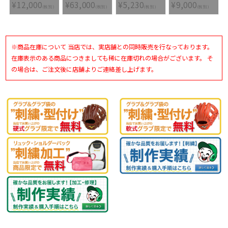
硬式野球金属製バッ
(MIZUNO)
モナルシーダネオ 2
ーバルエリート バ
¥12,000
¥63,000
¥5,230
¥9,000
ト MGセレクトTH
MizunoPro
SELECT
ックパック
(税別)
(税別)
(税別)
(税別)
1CJMH11284-09
Classic 硬式グラブ
P1GA2105-09
1FJDB011-09 [ ☆
内野手用
バッグ刺繍2ヶ所無
1AJGH33113-542
料(単色のみ)※縁取
[ 型付け無料 硬式グ
り・影付きの場合、
ラブ刺繍2ヶ所無料
1ヶ所+3300円(税
(単色のみ)※縁取
込)]
り・影付きの場合、
※商品在庫について 当店では、実店舗との同時販売を行なっております。
1ヶ所+3300円(税
込)]
在庫表示のある商品につきましても稀に在庫切れの場合がございます。 そ
の場合は、ご注文後に店舗よりご連絡差し上げます。