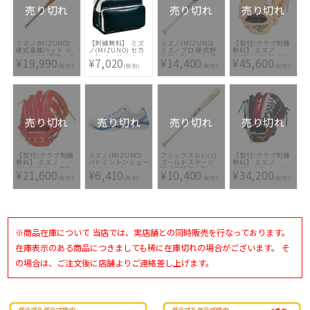
無料(単色のみ)※縁
売り切れ
売り切れ
売り切れ
取り・影付きの場
合、1ヶ所+3300円
(税込)]
ミズノ(MIZUNO)
【刺繍無料】 ミズ
ミズノ(MIZUNO)
【型付/グラブ刺繍
硬式金属バット Ｖ
ノ(MIZUNO) セカ
ミズノプロ 硬式野
無料】 ミズノ
コング 02 限定カラ
ンドバッグ エナメ
球用木製バット 梶
(MIZUNO) 硬式グ
¥19,990
¥7,020
¥14,400
¥45,600
ー 2TH20431-50M
ル 1FJDB022-34 [
谷型 ロイヤルエク
ラブ グローバルエ
(税別)
(税別)
(税別)
(税別)
☆バッグ刺繍2ヶ所
ストラメイプル
リート GE インフィ
無料(単色のみ)※縁
1CJWH04184-TK3
ニティNEO 外野手
取り・影付きの場
用 右投げ
合、1ヶ所+3300円
1AJGH30207-8049
(税込)]
[ 型付け無料 硬式グ
ラブ刺繍2ヶ所無料
(単色のみ)※縁取
り・影付きの場合、
売り切れ
売り切れ
売り切れ
売り切れ
1ヶ所+3300円(税
込)]
【型付/グラブ刺繍
ミズノ(MIZUNO)
アシックス(asics)
【型付/グラブ刺繍
無料】 ミズノ
バドミントンシュー
ゴールドステージ
無料】 ミズノ
(MIZUNO) 少年軟
ズ ウエーブクロー
硬式野球用木製バッ
(MIZUNO) ミズノ
¥21,600
¥6,410
¥10,400
¥34,200
式グラブ グローバ
71GA191522
ト 3121A772-110
プロ 軟式グラブ
(税別)
(税別)
(税別)
(税別)
ルエリート RGブラ
1AJGR28107-2962
ンドアンバサダーセ
[ 型付け無料 軟式グ
レクション 紅林モ
ラブ刺繍2ヶ所無料
デル 1AJGY34323-
(単色のみ)]
7049 [ 型付け無料
少年軟式グラブ刺繍
1ヶ所無料(単色の
※商品在庫について 当店では、実店舗との同時販売を行なっております。
み)※縁取り・影付
きの場合、1ヶ所
+3300円(税込)]
在庫表示のある商品につきましても稀に在庫切れの場合がございます。 そ
の場合は、ご注文後に店舗よりご連絡差し上げます。