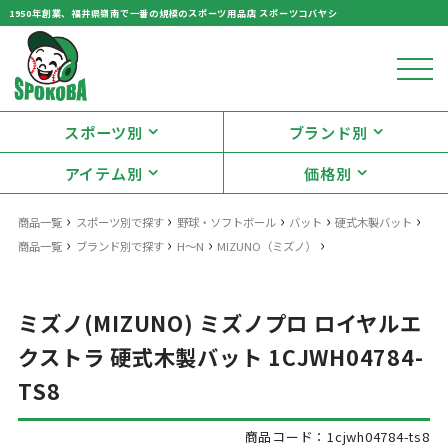
1950年創業、福井県嶺南で一番の規模のスポーツ用品店 スポーツコバヤシ
スポーツ別
ブランド別
アイテム別
価格別
›
›
›
›
›
商品一覧
スポーツ別で探す
野球・ソフトボール
バット
硬式木製バット
›
›
›
›
商品一覧
ブランド別で探す
H～N
MIZUNO（ミズノ）
ミズノ(MIZUNO) ミズノプロ ロイヤルエ
クストラ 硬式木製バット 1CJWH04784-
TS8
商品コード：1cjwh04784-ts8