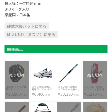
最大径：平均Φ64mm
BFJマーク入り
原産国：日本製
硬式木製バットに戻る
MIZUNO（ミズノ）に戻る
関連商品
売り切れ
売り切れ
【型付/グラブ刺繍
ミズノ(MIZUNO)
ミズノ(MIZUNO)
ミズノ(MIZUNO)
無料】 ミズノ
野球スパイク ポイ
ソフトボール用バッ
ミズノプロ 打者用
(MIZUNO) グロー
ント クッションレ
ト AX4 ミドル FRP
手袋(両手用) シリコ
¥20,900
¥6,400
¥30,380
¥6,270
バルエリートRG ブ
ボダイア
製 1CJFSA6180-
ンパワーアークLI
(税別)
(税別)
(税別)
(税別)
ランドアンバサダー
11GP252514
0925
1EJEA07162
セレクション 坂本
勇人モデル 少年軟
式用グラブ
1AJGY31133-2980
[ 型付け無料 少年軟
式グラブ刺繍1ヶ所