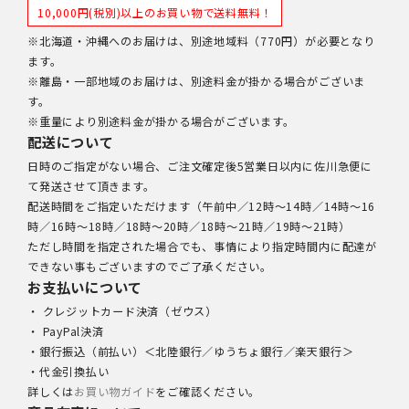
10,000円(税別)以上のお買い物で送料無料！
※北海道・沖縄へのお届けは、別途地域料（770円）が必要となり
ます。
※離島・一部地域のお届けは、別途料金が掛かる場合がございま
す。
※重量により別途料金が掛かる場合がございます。
配送について
日時のご指定がない場合、ご注文確定後5営業日以内に佐川急便に
て発送させて頂きます。
配送時間をご指定いただけます（午前中／12時～14時／14時～16
時／16時～18時／18時～20時／18時～21時／19時～21時）
ただし時間を指定された場合でも、事情により指定時間内に配達が
できない事もございますのでご了承ください。
お支払いについて
・ クレジットカード決済（ゼウス）
・ PayPal決済
・銀行振込（前払い）＜北陸銀行／ゆうちょ銀行／楽天銀行＞
・代金引換払い
詳しくは
お買い物ガイド
をご確認ください。