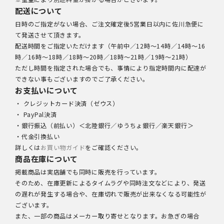
配送について
日時のご指定がない場合、ご注文確定後5営業日以内に佐川急便に
て発送させて頂きます。
配送時間をご指定いただけます（午前中／12時～14時／14時～16
時／16時～18時／18時～20時／18時～21時／19時～21時）
ただし時間を指定された場合でも、事情により指定時間内に配達が
できない事もございますのでご了承ください。
お支払いについて
・ クレジットカード決済（ゼウス）
・ PayPal決済
・銀行振込（前払い）＜北陸銀行／ゆうちょ銀行／楽天銀行＞
・代金引換払い
詳しくは
お買い物ガイド
をご確認ください。
商品在庫について
掲載商品は実店舗でも同時に販売を行っています。
そのため、在庫更新によるタイムラグや同時注文などにより、発送
の遅れが発生する場合や、在庫切れで販売が出来なくなる可能性が
ございます。
また、一部の商品はメーカー取り寄せとなります。お急ぎの場合