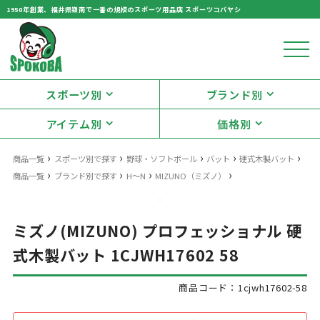
1950年創業、福井県嶺南で一番の規模のスポーツ用品店 スポーツコバヤシ
スポーツ別
ブランド別
アイテム別
価格別
›
›
›
›
›
商品一覧
スポーツ別で探す
野球・ソフトボール
バット
硬式木製バット
›
›
›
›
商品一覧
ブランド別で探す
H～N
MIZUNO（ミズノ）
ミズノ(MIZUNO) プロフェッショナル 硬
式木製バット 1CJWH17602 58
商品コード：1cjwh17602-58