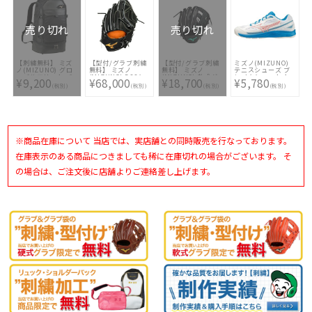
(単色のみ)※縁取
り・影付きの場合、
1ヶ所+3300円(税
込)]
売り切れ
売り切れ
【刺繍無料】 ミズ
【型付/グラブ刺繍
【型付/グラブ刺繍
ミズノ(MIZUNO)
ノ(MIZUNO) グロ
無料】 ミズノ
無料】 ミズノ
テニスシューズ ブ
ーバルエリート バ
(MIZUNO) BSSシ
(MIZUNO) 軟式グ
レイクショット 4
¥9,200
¥68,000
¥18,700
¥5,780
ックパック
ョップ限定 ミズノ
ラブ エンジニアー
AC 61GA234025
(税別)
(税別)
(税別)
(税別)
1FJDB010-09 [ ☆
プロ 硬式グラブ 投
ドスタイル 内野手
バッグ刺繍2ヶ所無
手用 HAGAJAPAN
用 1AJGR32513-09
料(単色のみ)※縁取
スポコバオリジナル
[ 型付け無料 軟式グ
り・影付きの場合、
1AJGH72250-09T
ラブ刺繍1ヶ所無料
1ヶ所+3300円(税
有原モデル MTバッ
(単色のみ)]
込)]
ク [ 型付け無料 硬
式グラブ刺繍2ヶ所
※商品在庫について 当店では、実店舗との同時販売を行なっております。
無料(単色のみ)※縁
取り・影付きの場
合、1ヶ所+3300円
在庫表示のある商品につきましても稀に在庫切れの場合がございます。 そ
(税込)]
の場合は、ご注文後に店舗よりご連絡差し上げます。