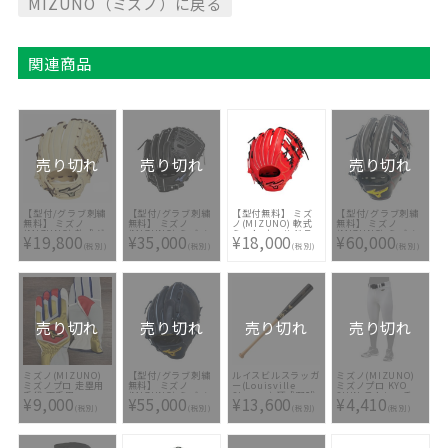
MIZUNO（ミズノ）に戻る
関連商品
売り切れ
売り切れ
売り切れ
【型付/グラブ刺繍
【型付/グラブ刺繍
【型付無料】 ミズ
【型付/グラブ刺繍
無料】 ミズノ
無料】 ミズノ
ノ(MIZUNO) 軟式
無料】 ミズノ
(MIZUNO) 軟式グ
(MIZUNO) ミズノ
ミット ウィルドラ
(MIZUNO) ミズノ
¥19,800
¥35,000
¥18,000
¥60,000
ラブ グローバルエ
プロ 軟式グラブ ブ
イブ レッド IBE 内
プロ 硬式グラブ
(税別)
(税別)
(税別)
(税別)
リート SELECT オ
ランドアンバサダー
野手用
HAGA BSSショップ
ールラウンド用
田中モデル 限定ブ
1AJGR33613-7009
限定モデル
1AJGR34400-8057
ルーダイアモンドラ
1AJGH24103-09 [
[ 型付け無料 軟式グ
ベル 1AJGR98201-
型付け無料 硬式グ
ラブ刺繍1ヶ所無料
09 [ 型付け無料 軟
ラブ刺繍2ヶ所無料
(単色のみ)]
式グラブ刺繍2ヶ所
(単色のみ)※縁取
無料(単色のみ)]
り・影付きの場合、
1ヶ所+3300円(税
売り切れ
売り切れ
売り切れ
売り切れ
込)]
ミズノ(MIZUNO)
【型付/グラブ刺繍
ルイスビルスラッガ
ミズノ(MIZUNO)
ミズノプロ 走塁用
無料】 ミズノ
ー(Louisville
ミズノプロ KYO
手袋 両手用
(MIZUNO) ミズノ
Slugger) 硬式野球
SHIN ストレッチ
¥9,000
¥55,000
¥13,600
¥4,410
プロ 硬式グラブ
用 木製バット
ユニフォームパンツ
(税別)
(税別)
(税別)
(税別)
BSS限定
WTLNAHU02-LB
ショートフィットタ
1AJGH99151-09X
イプ 12JD9F1301
[ 型付け無料 硬式グ
ラブ刺繍2ヶ所無料