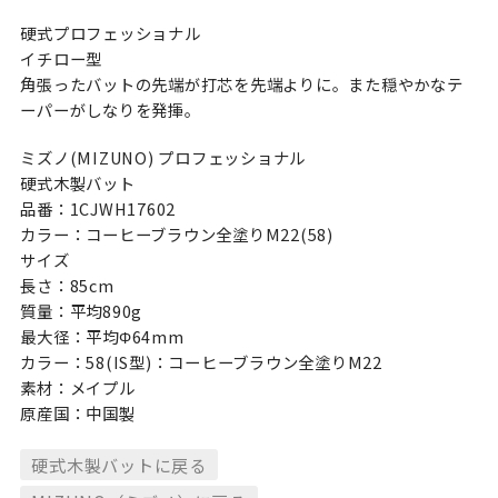
硬式プロフェッショナル
イチロー型
角張ったバットの先端が打芯を先端よりに。また穏やかなテ
ーパーがしなりを発揮。
ミズノ(MIZUNO) プロフェッショナル
硬式木製バット
品番：1CJWH17602
カラー：コーヒーブラウン全塗りM22(58)
サイズ
長さ：85cm
質量：平均890g
最大径：平均Φ64mm
カラー：58(IS型)：コーヒーブラウン全塗りM22
素材：メイプル
原産国：中国製
硬式木製バットに戻る