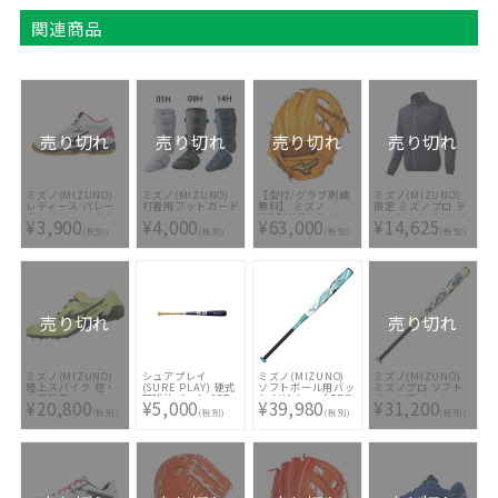
関連商品
売り切れ
売り切れ
売り切れ
売り切れ
ミズノ(MIZUNO)
ミズノ(MIZUNO)
【型付/グラブ刺繍
ミズノ(MIZUNO)
レディース バレー
打者用フットガード
無料】 ミズノ
限定 ミズノプロ テ
ボールシューズ サ
(MIZUNO) ミズノ
ックシールドジャケ
¥3,900
¥4,000
¥63,000
¥14,625
イクロンスピード
プロ 硬式グラブ 内
ット ・パンツ上下
(税別)
(税別)
(税別)
(税別)
2MID V1GC1985-
野手用 2024AW
セット
09
1AJGH31201-80 [
型付け無料 硬式グ
ラブ刺繍2ヶ所無料
(単色のみ)※縁取
り・影付きの場合、
1ヶ所+3300円(税
込)]
売り切れ
売り切れ
ミズノ(MIZUNO)
シュアプレイ
ミズノ(MIZUNO)
ミズノ(MIZUNO)
陸上スパイク 短・
(SURE PLAY) 硬式
ソフトボール用バッ
ミズノプロ ソフト
中距離用 クロノイ
野球竹バット SBT-
ト AX4 トップ FRP
ボール用バット
¥20,800
¥5,000
¥39,980
¥31,200
ンクス9
B97-N
製 1CJFSA0285-
FRP製 ゴムボール
(税別)
(税別)
(税別)
(税別)
U1GA210081
0125
用 AX4
1CJFS31783-0140