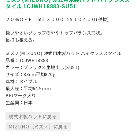
タイル 1CJWH18883-SU51
２０％ＯＦＦ ￥１３０００⇒￥１０４００(税抜)
扱いやすいグリップのややトップバランス形状。
長打も狙える。
ミズノ(MIZUNO) 硬式用木製バット ハイクラススタイル
品番：1CJWH18883
カラー：ブラック×生地出し(SU51)
サイズ：83cm平均870g
素材：メイプル
最大径：平均64.5mm
BFJマーク入り
生産国：日本
硬式木製バットに戻る
MIZUNO（ミズノ）に戻る