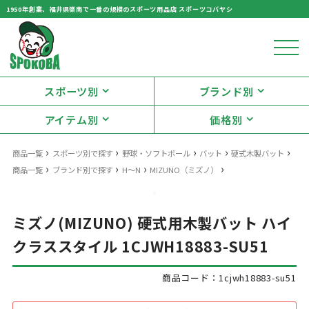
1950年創業、福井県嶺南で一番の規模のスポーツ用品店 スポーツコバヤシ
スポーツ別
ブランド別
アイテム別
価格別
›
›
›
›
›
商品一覧
スポーツ別で探す
野球・ソフトボール
バット
硬式木製バット
›
›
›
›
商品一覧
ブランド別で探す
H～N
MIZUNO（ミズノ）
ミズノ(MIZUNO) 硬式用木製バット ハイ
クラススタイル 1CJWH18883-SU51
商品コード：1cjwh18883-su51