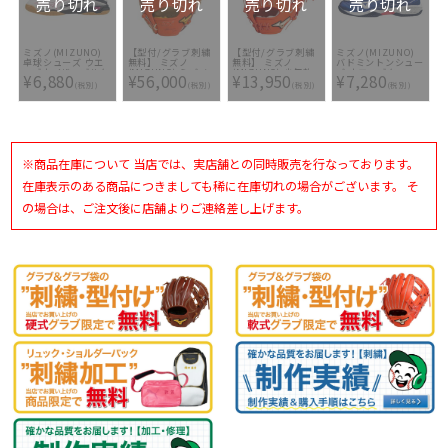
売り切れ
売り切れ
売り切れ
売り切れ
ミズノ(MIZUNO)
【型付/グラブ刺繍
【型付/グラブ刺繍
ミズノ(MIZUNO)
卓球シューズ ウエ
無料】 ミズノ
無料】 ミズノ
バドミントンシュー
ーブカイザーブルク
(MIZUNO) ミズノ
(MIZUNO) 少年軟
ズ ウエーブクロー
¥6,880
¥56,000
¥13,950
¥7,280
7 81GA222064
プロ 硬式ファース
式グラブ グローバ
SPECIAL
(税別)
(税別)
(税別)
(税別)
トミット 5DNAテク
ルエリートRG H
EDITION(バドミン
ノロジー BSSショ
Selection02 ＋プ
トン) [ ユニセック
ップ限定
ラス 限定
ス]
1AJFH27200-52 [
1AJGY24500-52 [
ミット型付け無料
型付け無料 少年軟
硬式グラブ刺繍2ヶ
式グラブ刺繍1ヶ所
所無料(単色のみ)※
無料(単色のみ)]
※商品在庫について 当店では、実店舗との同時販売を行なっております。
縁取り・影付きの場
合、1ヶ所+3300円
(税込)]
在庫表示のある商品につきましても稀に在庫切れの場合がございます。 そ
の場合は、ご注文後に店舗よりご連絡差し上げます。