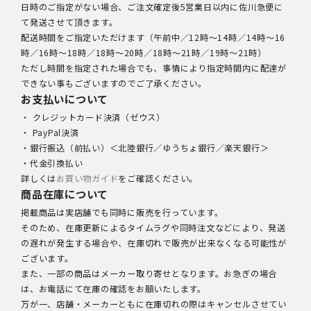
日時のご指定がない場合、ご注文確定後5営業日以内に佐川急便に
て発送させて頂きます。
配送時間をご指定いただけます（午前中／12時～14時／14時～16
時／16時～18時／18時～20時／18時～21時／19時～21時）
ただし時間を指定された場合でも、事情により指定時間内に配達が
できない事もございますのでご了承ください。
お支払いについて
・ クレジットカード決済（ゼウス）
・ PayPal決済
・銀行振込（前払い）＜北陸銀行／ゆうちょ銀行／楽天銀行＞
・代金引換払い
詳しくは
お買い物ガイド
をご確認ください。
商品在庫について
掲載商品は実店舗でも同時に販売を行っています。
そのため、在庫更新によるタイムラグや同時注文などにより、発送
の遅れが発生する場合や、在庫切れで販売が出来なくなる可能性が
ございます。
また、一部の商品はメーカー取り寄せとなります。お急ぎの場合
は、お電話にて在庫の確認をお願いたします。
万が一、店舗・メーカーともに在庫切れの際はキャンセルさせてい