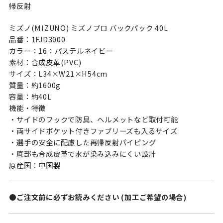
帰反射
ミズノ(MIZUNO) ミズノプロ バックパック 40L
品番：1FJD3000
カラー：16：パステルネイビー
素材：合成皮革(PVC)
サイズ：L34×W21×H54cm
質量：約1600g
容量：約40L
機能・特徴
・サイドのフックで防具、ヘルメットなど取付可能
・両サイドポケット付きファブリーズも入るサイズ
・選手の安全に配慮した再帰反射パイピング
・底部も合成皮革で水が染み込みにくい設計
原産国：中国製
●ご注文前に必ずお読みください (加工ご希望の場合)