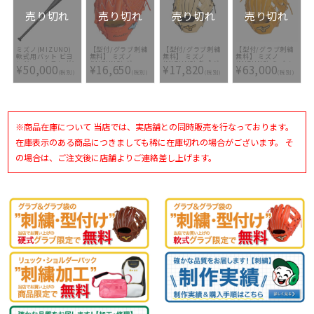
無料(単色のみ)]
売り切れ
売り切れ
売り切れ
売り切れ
ミズノ(MIZUNO)
【型付/グラブ刺繍
【型付/グラブ刺繍
【型付/グラブ刺繍
軟式用バット ビヨ
無料】 ミズノ
無料】 ミズノ
無料】 ミズノ
ンドマックスレガシ
(MIZUNO) グロー
(MIZUNO) 軟式グ
(MIZUNO) ミズノ
¥50,000
¥16,650
¥17,820
¥63,000
ーメタル
バルエリート 少年
ラブ 内野手用
プロ 硬式グラブ
(税別)
(税別)
(税別)
(税別)
1CJBR173-0950
軟式用グラブ 限定
1AJGR28903-8009
CRAFTED Edition
モデル 限定カラー
[ 型付け無料 軟式グ
1AJGH28003-542X
1AJGY23101-52 [
ラブ刺繍2ヶ所無料
[ 型付け無料 硬式グ
型付け無料 少年軟
(単色のみ)]
ラブ刺繍2ヶ所無料
式グラブ刺繍1ヶ所
(単色のみ)※縁取
無料(単色のみ)※縁
り・影付きの場合、
取り・影付きの場
1ヶ所+3300円(税
※商品在庫について 当店では、実店舗との同時販売を行なっております。
合、1ヶ所+3300円
込)]
(税込)]
在庫表示のある商品につきましても稀に在庫切れの場合がございます。 そ
の場合は、ご注文後に店舗よりご連絡差し上げます。