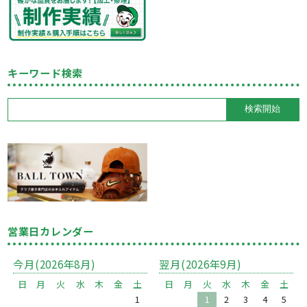
キーワード検索
営業日カレンダー
今月(2026年8月)
翌月(2026年9月)
日
月
火
水
木
金
土
日
月
火
水
木
金
土
1
1
2
3
4
5