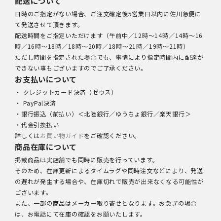
配送について
日時のご指定がない場合、ご注文確定後5営業日以内に佐川急便に
て発送させて頂きます。
配送時間をご指定いただけます（午前中／12時～14時／14時～16
時／16時～18時／18時～20時／18時～21時／19時～21時）
ただし時間を指定された場合でも、事情により指定時間内に配達が
できない事もございますのでご了承ください。
お支払いについて
・ クレジットカード決済（ゼウス）
・ PayPal決済
・銀行振込（前払い）＜北陸銀行／ゆうちょ銀行／楽天銀行＞
・代金引換払い
詳しくは
お買い物ガイド
をご確認ください。
商品在庫について
掲載商品は実店舗でも同時に販売を行っています。
そのため、在庫更新によるタイムラグや同時注文などにより、発送
の遅れが発生する場合や、在庫切れで販売が出来なくなる可能性が
ございます。
また、一部の商品はメーカー取り寄せとなります。お急ぎの場合
は、お電話にて在庫の確認をお願いたします。