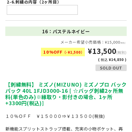
2-6.刺繍の内容（2ヶ所目）
16：パステルネイビー
メーカー希望小売価格：¥15,000
(税別)
¥13,500
10%OFF
（-¥1,500）
(税別)
(
¥14,850 )
税込
SOLD OUT
【刺繍無料】 ミズノ(MIZUNO) ミズノプロ バック
パック 40L 1FJD3000-16 [ ☆バッグ刺繍2ヶ所無
料(単色のみ)※縁取り・影付きの場合、1ヶ所
+3300円(税込)]
１０％ＯＦＦ ￥１５０００⇒￥１３５００(税抜)
新機能スプリットストラップ搭載、充実の小物ポケット、再