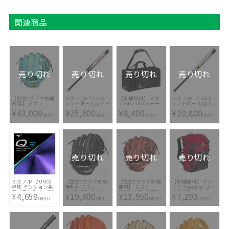
関連商品
売り切れ
売り切れ
売り切れ
売り切れ
【型付/グラブ刺繍
ミズノ(MIZUNO)
【刺繍無料】 ミズ
ミズノ(MIZUNO)
無料】 ミズノ
ソフトボール用バッ
ノ(MIZUNO) チー
ソフトボール用バッ
(MIZUNO) ミズノ
ト 2号 ゴムボール
ムバッグL
ト 2号 ゴムボール
¥43,000
¥25,600
¥8,400
¥20,800
プロ 軟式グラブ セ
用 エックス
1FJD3020-09 [ ☆
用 エックス
(税別)
(税別)
(税別)
(税別)
レクションモデル
1CJFS62576-0501
バッグ刺繍2ヶ所無
1CJFS62078-4021
内野手用 右投用
料(単色のみ)※縁取
1AJGR35103-3909
り・影付きの場合、
[ 型付け無料 軟式グ
1ヶ所+3300円(税
ラブ刺繍2ヶ所無料
込)]
(単色のみ)]
売り切れ
売り切れ
売り切れ
ミズノ(MIZUNO)
【型付/グラブ刺繍
【型付/グラブ刺繍
【刺繍無料】 アシ
卓球 テンション系
無料】 ミズノ
無料】 ミズノ
ックス(asics) ゴー
裏ソフトラバー Q3
(MIZUNO) 軟式グ
(MIZUNO) 少年軟
ルドステージ バッ
¥4,658
¥19,800
¥13,950
¥7,293
83JRT893
ラブ グローバルエ
式グラブ グローバ
クパック
(税別)
(税別)
(税別)
(税別)
リート SELECT オ
ルエリートRG H
3123A528-601 [ バ
ールラウンド用
Selection02 ＋プ
ッグ刺繍2ヶ所無料
1AJGR34400-09 [
ラス 限定
(単色のみ)※縁取
型付け無料 軟式グ
1AJGY24530-66 [
り・影付きの場合、
ラブ刺繍1ヶ所無料
型付け無料 少年軟
1ヶ所+3300円(税
(単色のみ)]
式グラブ刺繍1ヶ所
込)]