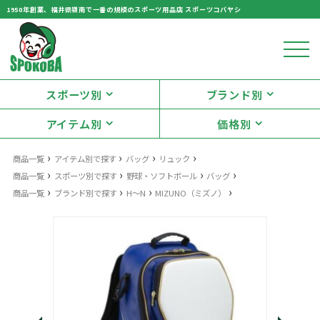
1950年創業、福井県嶺南で一番の規模のスポーツ用品店 スポーツコバヤシ
スポーツ別
ブランド別
アイテム別
価格別
›
›
›
›
商品一覧
アイテム別で探す
バッグ
リュック
›
›
›
›
商品一覧
スポーツ別で探す
野球・ソフトボール
バッグ
›
›
›
›
商品一覧
ブランド別で探す
H～N
MIZUNO（ミズノ）