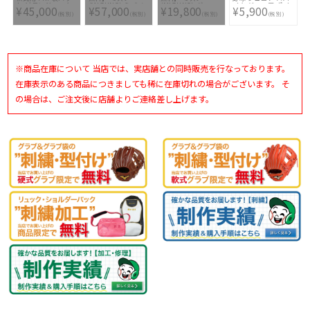
ト ビヨンドマック
(MIZUNO) ミズノ
(MIZUNO) グロー
イク ジュニア ポイ
¥45,000
¥57,000
¥19,800
¥5,900
ス レガシー
プロ 硬式グラブ
バルエリート 少年
ント クッションレ
(税別)
(税別)
(税別)
(税別)
1CJBR157 0950
5DNAテクノロジー
軟式用グラブ イン
ボダイア
1AJGH28213-5259
フィニティNEO
11GP252714
[ 型付け無料 硬式グ
1AJGY28123-80 [
ラブ刺繍2ヶ所無料
型付け無料 少年軟
(単色のみ)※縁取
式グラブ刺繍1ヶ所
り・影付きの場合、
無料(単色のみ)※縁
1ヶ所+3300円(税
取り・影付きの場
※商品在庫について 当店では、実店舗との同時販売を行なっております。
込)]
合、1ヶ所+3300円
(税込)]
在庫表示のある商品につきましても稀に在庫切れの場合がございます。 そ
の場合は、ご注文後に店舗よりご連絡差し上げます。