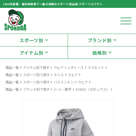
1950年創業、福井県嶺南で一番の規模のスポーツ用品店 スポーツコバヤシ
スポーツ別
ブランド別
アイテム別
価格別
›
›
›
›
›
商品一覧
アイテム別で探す
ウェア
レディース
スウエット
›
›
›
›
商品一覧
スポーツ別で探す
テニス
ウェア
›
›
›
›
商品一覧
スポーツ別で探す
バドミントン
ウェア
›
›
›
›
商品一覧
ブランド別で探す
V〜Z・数字
YONEX（ヨネックス）