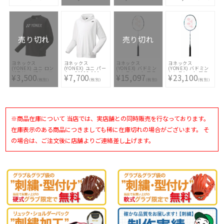
AX100ZZ 554
ッシュ3GC
BGXB68-1
SHTAD3GC-656
売り切れ
売り切れ
ヨネックス
ヨネックス
ヨネックス
ヨネックス
(YONEX) ユニ ロン
(YONEX) ユニ パー
(YONEX) バドミン
(YONEX) バドミン
グスリーブTシャツ
カー 30092-011
トンラケット アス
トンラケット アス
¥3,500
¥7,700
¥15,097
¥23,100
16554-007
トロクス99ゲーム
トロクス88Sプロ
(税別)
(税別)
(税別)
(税別)
AX99-G-825
3AX88S-P-417
※商品在庫について 当店では、実店舗との同時販売を行なっております。
在庫表示のある商品につきましても稀に在庫切れの場合がございます。 そ
の場合は、ご注文後に店舗よりご連絡差し上げます。