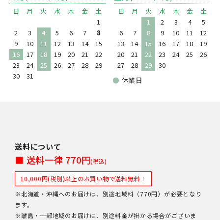
日
月
火
水
木
金
土
日
月
火
水
木
金
土
1
1
2
3
4
5
2
3
4
5
6
7
8
6
7
8
9
10
11
12
9
10
11
12
13
14
15
13
14
15
16
17
18
19
16
17
18
19
20
21
22
20
21
22
23
24
25
26
23
24
25
26
27
28
29
27
28
29
30
30
31
●
休業日
送料について
■ 送料一律 770円
(税込)
10,000円(税別)以上のお買い物で送料無料！
※北海道・沖縄へのお届けは、別途地域料（770円）が必要となり
ます。
※離島・一部地域のお届けは、別途料金が掛かる場合がございま