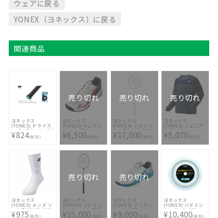
ウェアに戻る
YONEX（ヨネックス）に戻る
関連商品
売り切れ
売り切れ
売り切れ
ヨネックス
ヨネックス
ヨネックス
ヨネックス
(YONEX) ドライス
(YONEX) テニスシ
(YONEX) バドミン
(YONEX) ジュニア
ーパーストロンググ
ューズ パワークッ
トンラケット アス
中綿Vブレーカー
¥824
¥6,500
¥17,000
¥5,070
リップ(3本入)
ション チーム ワイ
トロクス33 AX33-
90068J-277
(税別)
(税別)
(税別)
(税別)
ド GC SHTTWGC-
626
114
売り切れ
売り切れ
ヨネックス
ヨネックス
ヨネックス
ヨネックス
(YONEX) メンズ ソ
(YONEX) バドミン
(YONEX) テニスシ
(YONEX) バドミン
ックス 19120-011
トンラケット アス
ューズ パワークッ
トンガット 100m
¥975
¥35,000
¥9,000
¥10,400
トロクス100ZZ
ション エアラスダ
エクスボルト68
(税別)
(税別)
(税別)
(税別)