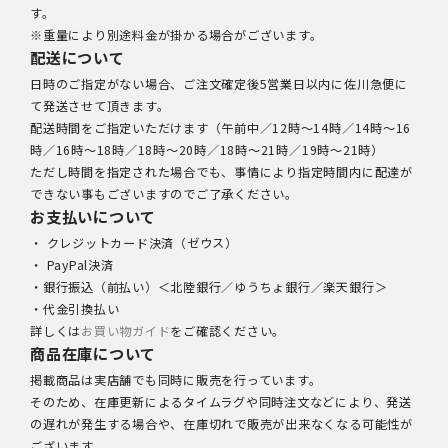
す。
※重量により別途料金が掛かる場合がございます。
配送について
日時のご指定がない場合、ご注文確定後5営業日以内に佐川急便に
て発送させて頂きます。
配送時間をご指定いただけます（午前中／12時～14時／14時～16
時／16時～18時／18時～20時／18時～21時／19時～21時）
ただし時間を指定された場合でも、事情により指定時間内に配達が
できない事もございますのでご了承ください。
お支払いについて
・ クレジットカード決済（ゼウス）
・ PayPal決済
・銀行振込（前払い）＜北陸銀行／ゆうちょ銀行／楽天銀行＞
・代金引換払い
詳しくは
お買い物ガイド
をご確認ください。
商品在庫について
掲載商品は実店舗でも同時に販売を行っています。
そのため、在庫更新によるタイムラグや同時注文などにより、発送
の遅れが発生する場合や、在庫切れで販売が出来なくなる可能性が
ございます。