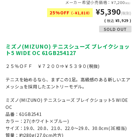
メーカー希望小売価格：¥7,200
(税別)
¥5,390
25%OFF
（-¥1,810）
(税別)
(
¥5,929 )
税込
SOLD OUT
ミズノ(MIZUNO) テニスシューズ ブレイクショッ
ト5 WIDE OC 61GB254127
２５％ＯＦＦ ￥７２００⇒￥５３９０(税抜)
テニスを始めるなら、まずこの1足。高級感のある新しいエア
メッシュを採用したエントリーモデル。
ミズノ(MIZUNO) テニスシューズ ブレイクショット5 WIDE
OC
品番：61GB2541
カラー：27(ホワイト×ブルー)
サイズ：19.0、20.0、21.0、22.0〜29.0、30.0cm(3E相当)
質量：約280g(27.0cm片方)