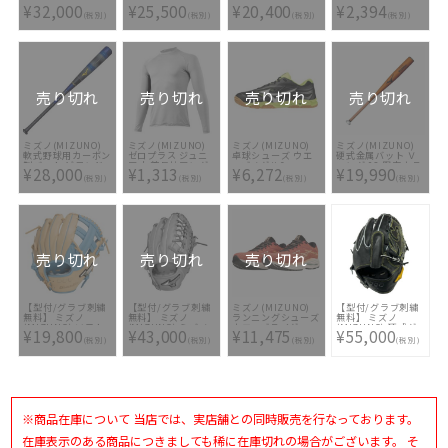
(MIZUNO) 軟式グ
(MIZUNO) 軟式グ
(MIZUNO) 軟式グ
シューズ マキシマ
¥32,000
¥25,500
¥20,400
¥2,394
ラブ BSSショップ
ラブ グローバルエ
ラブ グローバルエ
イザー22
(税別)
(税別)
(税別)
(税別)
限定 5DNAテクノロ
リート HSelection
リート Hselection
K1GC2020-62
ジー 1AJGR26213-
インフィニティ 限
SIGNA 内野手用
52 [ 型付け無料 軟
定モデル
1AJGR29613-52 [
式グラブ刺繍2ヶ所
1AJGR25307-70 [
型付け無料 軟式グ
無料(単色のみ)]
型付け無料 軟式グ
ラブ刺繍2ヶ所無料
ラブ刺繍2ヶ所無料
(単色のみ)]
(単色のみ)]
売り切れ
売り切れ
売り切れ
売り切れ
ミズノ(MIZUNO)
ミズノ(MIZUNO)
ミズノ(MIZUNO)
ミズノ(MIZUNO)
軟式野球用カーボン
ゼロプラス ジュニ
卓球シューズ ウエ
硬式金属バット Ｖ
製バット ビヨンド
ア 丸首長袖アンダ
ーブメダル6
コング 02 限定カラ
¥28,000
¥1,313
¥6,272
¥19,990
マックスキング2
ーシャツ
81GA191547
ー 2TH20441-50M
(税別)
(税別)
(税別)
(税別)
1CJBR10784-14
12JA5P5001
売り切れ
売り切れ
売り切れ
【型付/グラブ刺繍
【型付/グラブ刺繍
ミズノ(MIZUNO)
【型付/グラブ刺繍
無料】 ミズノ
無料】 ミズノ
ランニングシューズ
無料】 ミズノ
(MIZUNO) ソフト
(MIZUNO) ミズノ
ウエーブライダー
(MIZUNO) 硬式グ
¥19,800
¥43,000
¥11,475
¥55,000
ボール用グラブ
プロ 軟式グラブ
27 J1GC230307
ラブ 菅野型
(税別)
(税別)
(税別)
(税別)
1AJGS28403-2180
1AJGR29007-05 [
1AJGH97801-09 [
[ 型付け無料 ソフト
型付け無料 軟式グ
型付け無料 硬式グ
グラブ刺繍2ヶ所無
ラブ刺繍2ヶ所無料
ラブ刺繍2ヶ所無料
料(単色のみ)※縁取
(単色のみ)]
(単色のみ)※縁取
り・影付きの場合、
り・影付きの場合、
1ヶ所+3300円(税
1ヶ所+3300円(税
込)]
込)]
※商品在庫について 当店では、実店舗との同時販売を行なっております。
在庫表示のある商品につきましても稀に在庫切れの場合がございます。 そ