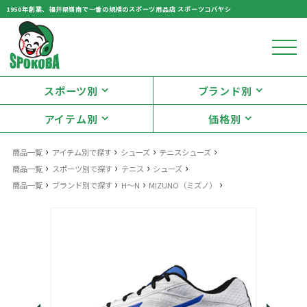
1950年創業、福井県嶺南で一番の規模のスポーツ用品店 スポーツコバヤシ
スポーツ別
ブランド別
アイテム別
価格別
›
›
›
›
商品一覧
アイテム別で探す
シューズ
テニスシューズ
›
›
›
›
商品一覧
スポーツ別で探す
テニス
シューズ
›
›
›
›
商品一覧
ブランド別で探す
H～N
MIZUNO（ミズノ）