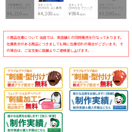
【刺繍無料】 ヨネ
ヨネックス
ヨネックス
ヨネックス
ックス(YONEX) ラ
(YONEX) ユニ裏地
(YONEX) グリップ
(YONEX) ユニ ウィ
ケットバッグ6 (テ
付ウィンドウォーマ
テープ モイストス
ンドウォーマーパン
¥6,210
¥4,100
¥984
¥3,500
ニス6本用)
ーシャツ 70081-
ーパーグリップ(3本
ツ 80062-007
(税別)
(税別)
(税別)
(税別)
BAG2132R-675 [
472
入)
☆刺繍1ヶ所無料(単
色のみ)※縁取り・
影付きの場合、1ヶ
所+3300円(税込)]
※商品在庫について 当店では、実店舗との同時販売を行なっております。
在庫表示のある商品につきましても稀に在庫切れの場合がございます。 そ
の場合は、ご注文後に店舗よりご連絡差し上げます。