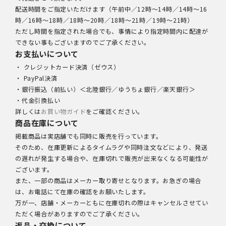
配送時間をご指定いただけます（午前中／12時～14時／14時～16
時／16時～18時／18時～20時／18時～21時／19時～21時）
ただし時間を指定された場合でも、事情により指定時間内に配達が
できない事もございますのでご了承ください。
お支払いについて
・ クレジットカード決済（ゼウス）
・ PayPal決済
・銀行振込（前払い）＜北陸銀行／ゆうちょ銀行／楽天銀行＞
・代金引換払い
詳しくは
お買い物ガイド
をご確認ください。
商品在庫について
掲載商品は実店舗でも同時に販売を行っています。
そのため、在庫更新によるタイムラグや同時注文などにより、発送
の遅れが発生する場合や、在庫切れで販売が出来なくなる可能性が
ございます。
また、一部の商品はメーカー取り寄せとなります。お急ぎの場合
は、お電話にて在庫の確認をお願いたします。
万が一、店舗・メーカーともに在庫切れの際はキャンセルさせてい
ただく場合がありますのでご了承ください。
返品・交換について