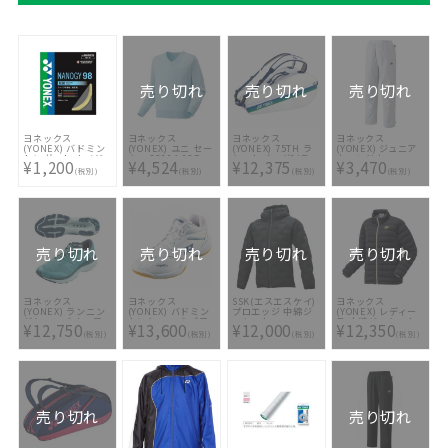
売り切れ
売り切れ
売り切れ
ヨネックス
ヨネックス
ヨネックス
ヨネックス
(YONEX) バドミン
(YONEX) ユニ セー
(YONEX) 75TH ラ
(YONEX) ジュニア
トンガット ナノジ
ター 32014-027
ケットバッグ6(テニ
ウィンドウォーマー
¥1,200
¥4,524
¥12,375
¥3,470
ー98
ス6本用)
パンツ 80069J 011
(税別)
(税別)
(税別)
(税別)
BAG02RAE-011
売り切れ
売り切れ
売り切れ
売り切れ
ヨネックス
ヨネックス
SSK(エスエスケイ)
ヨネックス
(YONEX) ランニン
(YONEX) バドミン
プロエッジ 中綿ジ
(YONEX) レディー
グシューズ セーフ
トンシューズ パワ
ャケット
ス 中綿ジャケット
¥12,750
¥13,600
¥12,000
¥12,350
ラン100Xメン
ークッション65Zス
EBWP22101
98054-007
(税別)
(税別)
(税別)
(税別)
SHR100XM-042
リム SHB65Z4S-
011
売り切れ
売り切れ