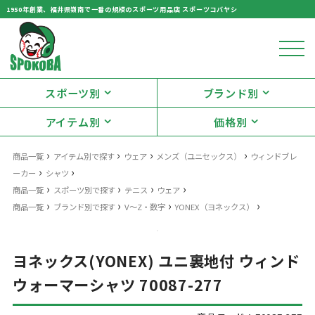
1950年創業、福井県嶺南で一番の規模のスポーツ用品店 スポーツコバヤシ
スポーツ別
ブランド別
アイテム別
価格別
›
›
›
›
商品一覧
アイテム別で探す
ウェア
メンズ（ユニセックス）
ウィンドブレ
›
›
ーカー
シャツ
›
›
›
›
商品一覧
スポーツ別で探す
テニス
ウェア
›
›
›
›
商品一覧
ブランド別で探す
V〜Z・数字
YONEX（ヨネックス）
ヨネックス(YONEX) ユニ裏地付 ウィンド
ウォーマーシャツ 70087-277