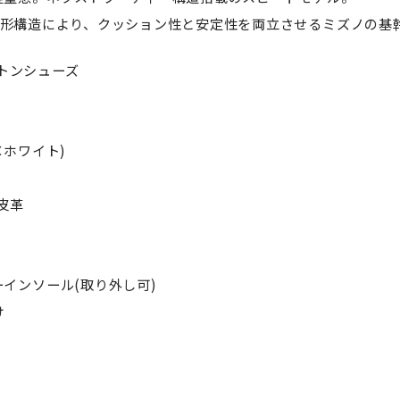
ールの波形構造により、クッション性と安定性を両立させるミズノの基
ントンシューズ
ー×ホワイト)
皮革
)
インソール(取り外し可)
け