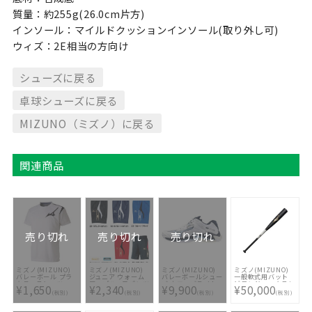
質量：約255g(26.0cm片方)
インソール：マイルドクッションインソール(取り外し可)
ウィズ：2E相当の方向け
シューズに戻る
卓球シューズに戻る
MIZUNO（ミズノ）に戻る
関連商品
売り切れ
売り切れ
売り切れ
ミズノ(MIZUNO)
ミズノ(MIZUNO)
ミズノ(MIZUNO)
ミズノ(MIZUNO)
バレーボール プラ
ジュニア ウォーム
バレーボールシュー
一般軟式用バット
クティスシャツ
アップハーフパンツ
ズ ウエーブライト
ビヨンドマックスレ
¥1,650
¥2,340
¥9,900
¥50,000
V2MA858501
ニング Z8
ガシーメタル 限定
(税別)
(税別)
(税別)
(税別)
V1GA2240053
品 1CJBR20084-
0350