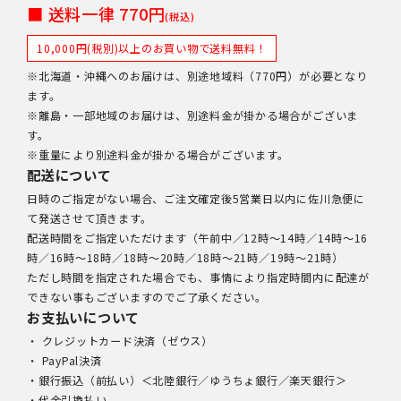
■ 送料一律 770円
(税込)
10,000円(税別)以上のお買い物で送料無料！
※北海道・沖縄へのお届けは、別途地域料（770円）が必要となり
ます。
※離島・一部地域のお届けは、別途料金が掛かる場合がございま
す。
※重量により別途料金が掛かる場合がございます。
配送について
日時のご指定がない場合、ご注文確定後5営業日以内に佐川急便に
て発送させて頂きます。
配送時間をご指定いただけます（午前中／12時～14時／14時～16
時／16時～18時／18時～20時／18時～21時／19時～21時）
ただし時間を指定された場合でも、事情により指定時間内に配達が
できない事もございますのでご了承ください。
お支払いについて
・ クレジットカード決済（ゼウス）
・ PayPal決済
・銀行振込（前払い）＜北陸銀行／ゆうちょ銀行／楽天銀行＞
・代金引換払い