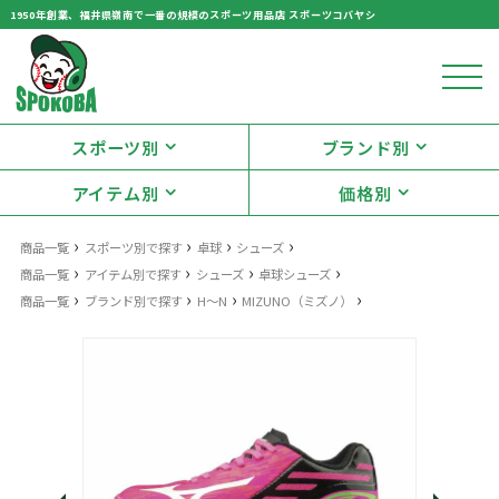
1950年創業、福井県嶺南で一番の規模のスポーツ用品店 スポーツコバヤシ
スポーツ別
ブランド別
アイテム別
価格別
›
›
›
›
商品一覧
スポーツ別で探す
卓球
シューズ
›
›
›
›
商品一覧
アイテム別で探す
シューズ
卓球シューズ
›
›
›
›
商品一覧
ブランド別で探す
H～N
MIZUNO（ミズノ）