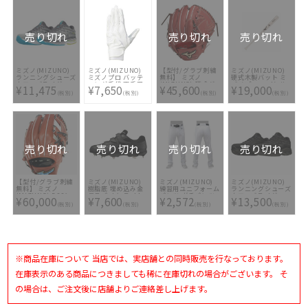
売り切れ
売り切れ
売り切れ
ミズノ(MIZUNO)
ミズノ(MIZUNO)
【型付/グラブ刺繍
ミズノ(MIZUNO)
ランニングシューズ
ミズノプロ バッテ
無料】 ミズノ
硬式木製バット ミ
ウエーブライダー
ィング手袋 両手用
(MIZUNO) 硬式グ
ズノプロ ロイヤル
¥11,475
¥7,650
¥45,600
¥19,000
27 J1GC230301
シリコンパワーアー
ラブ グローバルエ
エクストラ メイプ
(税別)
(税別)
(税別)
(税別)
ク A51
リート GE インフィ
ル 鈴木誠也型
1EJEH51010
ニティNEO 投手用
1CJWH26785-
右投げ
SS27
1AJGH30211-66 [
型付け無料 硬式グ
ラブ刺繍2ヶ所無料
(単色のみ)※縁取
り・影付きの場合、
売り切れ
売り切れ
売り切れ
売り切れ
1ヶ所+3300円(税
込)]
【型付/グラブ刺繍
ミズノ(MIZUNO)
ミズノ(MIZUNO)
ミズノ(MIZUNO)
無料】 ミズノ
樹脂底 埋め込み金
練習用ユニフォーム
ランニングシューズ
(MIZUNO) BSSシ
具スパイク ライト
パンツ ガチパンツ
ウエーブライダー
¥60,000
¥7,600
¥2,572
¥13,500
ョップ限定 ミズノ
レボバディーBLT
ストレートタイプ
27 SW
(税別)
(税別)
(税別)
(税別)
プロ 硬式グラブ ス
11GM212000
12JD9F6201
J1GC230403
ポコバオリジナル
1AJGH87355-HS-
M66 [ 型付け無料
硬式グラブ刺繍2ヶ
所無料(単色のみ)※
縁取り・影付きの場
※商品在庫について 当店では、実店舗との同時販売を行なっております。
合、1ヶ所+3300円
(税込)]
在庫表示のある商品につきましても稀に在庫切れの場合がございます。 そ
の場合は、ご注文後に店舗よりご連絡差し上げます。