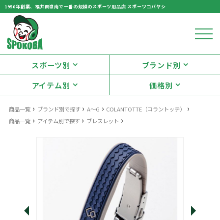
1950年創業、福井県嶺南で一番の規模のスポーツ用品店 スポーツコバヤシ
スポーツ別
ブランド別
アイテム別
価格別
›
›
›
›
商品一覧
ブランド別で探す
A～G
COLANTOTTE（コラントッテ）
›
›
›
商品一覧
アイテム別で探す
ブレスレット