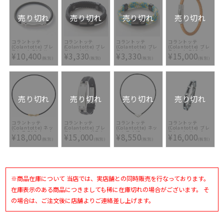
売り切れ
売り切れ
売り切れ
売り切れ
コラントッテ
コラントッテ
コラントッテ
コラントッテ
(Colantotte) ブレ
(Colantotte) ブレ
(Colantotte) ブレ
(Colantotte) ブレ
スレット TAO ルー
スレット ループ
スレット ループ
スレット TAO ルー
¥10,400
¥3,330
¥3,330
¥15,000
プ ARIE ABAEK-95
AMU ABAEJ-90
AMU ABAEJ-6430
プ レオーネ
(税別)
(税別)
(税別)
(税別)
ABAED-49
売り切れ
売り切れ
売り切れ
売り切れ
コラントッテ
コラントッテ
コラントッテ
コラントッテ
(Colantotte) ネッ
(Colantotte) ブレ
(Colantotte) ネッ
(Colantotte) ブレ
クレス TAO ネック
スレット マグチタ
クレス ALT
スレット ループ
¥18,000
¥15,000
¥8,550
¥16,000
レス RAFFI
ン ジオ ABAEG-95
ABARA-9095
CARBOLAY
(税別)
(税別)
(税別)
(税別)
ABAPF5-38
ABAEH
※商品在庫について 当店では、実店舗との同時販売を行なっております。
在庫表示のある商品につきましても稀に在庫切れの場合がございます。 そ
の場合は、ご注文後に店舗よりご連絡差し上げます。