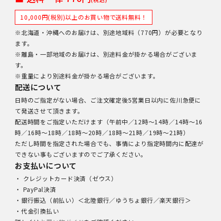
10,000円(税別)以上のお買い物で送料無料！
※北海道・沖縄へのお届けは、別途地域料（770円）が必要となり
ます。
※離島・一部地域のお届けは、別途料金が掛かる場合がございま
す。
※重量により別途料金が掛かる場合がございます。
配送について
日時のご指定がない場合、ご注文確定後5営業日以内に佐川急便に
て発送させて頂きます。
配送時間をご指定いただけます（午前中／12時～14時／14時～16
時／16時～18時／18時～20時／18時～21時／19時～21時）
ただし時間を指定された場合でも、事情により指定時間内に配達が
できない事もございますのでご了承ください。
お支払いについて
・ クレジットカード決済（ゼウス）
・ PayPal決済
・銀行振込（前払い）＜北陸銀行／ゆうちょ銀行／楽天銀行＞
・代金引換払い