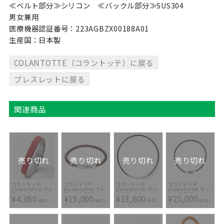
≪ベルト部分≫シリコン ≪バックル部分≫SUS304
男女兼用
医療機器認証番号：223AGBZX00188A01
生産国：日本製
COLANTOTTE（コラントッテ）に戻る
ブレスレットに戻る
関連商品
売り切れ
売り切れ
売り切れ
売り切れ
コラントッテ
コラントッテ
コラントッテ
コラントッテ
(Colantotte) ブレ
(Colantotte) ブレ
(Colantotte) ネッ
(Colantotte) ネッ
スレット ループ
スレット TAO ルー
クレス タオ ネック
クレス TAO ネック
¥4,050
¥15,000
¥13,600
¥25,000
QUON ABAEI-20
プ レオーネ
レス スリム アリエ
レス FINO ABAAI-
(税別)
(税別)
(税別)
(税別)
ABAED-40
ABARF-95
40