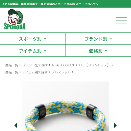
1950年創業、福井県嶺南で一番の規模のスポーツ用品店 スポーツコバヤシ
スポーツ別
ブランド別
アイテム別
価格別
›
›
›
›
商品一覧
ブランド別で探す
A～G
COLANTOTTE（コラントッテ）
›
›
›
商品一覧
アイテム別で探す
ブレスレット