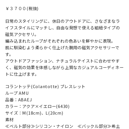
￥３７００(税抜)
日常のスタイリングに、休日のアウトドアに、さなざまなラ
イフスタイルにマッチし、自由な発想で使える組紐タイプの
磁気アクセサリ。
編み込まれたループがそれぞれの色あいを鮮やかに表現。
肌に馴染むよう柔らかく仕上げた腕用の磁気アクセサリーで
す。
アウトドアファッション、ナチュラルテイストに合わせやす
く、磁気の効果を体感しながら上質なカジュアルコーディネー
トに仕上げます。
コラントッテ(Colantotte) ブレスレット
ループ AMU
品番：ABAEJ
カラー：アクア×イエロー(6430)
サイズ：M(18cm)、L(20cm)
素材
≪ベルト部分≫シリコン・ナイロン ≪バックル部分≫希土