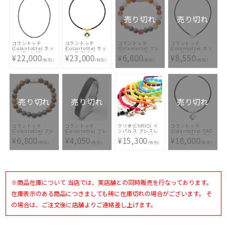
売り切れ
売り切れ
コラントッテ
コラントッテ
コラントッテ
コラントッテ
(Colantotte) ネッ
(Colantotte) ネッ
(Colantotte) ブレ
(Colantotte) ネッ
クレス LUCE α
クレス TAO ネック
スレット コラント
クレス ALT
¥22,000
¥23,000
¥6,800
¥8,550
ABARH
レスα ARAN
ッテ ループ REI
ABARA-9038
(税別)
(税別)
(税別)
(税別)
ABARD5-38
ABAEM-45
売り切れ
売り切れ
売り切れ
コラントッテ
コラントッテ
クリオ(CHRIO) イ
コラントッテ
(Colantotte) ブレ
(Colantotte) ブレ
ンパルス ブレスレ
(Colantotte) TAO
スレット コラント
スレット ループ
ット Lサイズ 21cm
ネックレス AURA
¥6,800
¥4,050
¥15,300
¥18,000
ッテ ループ REI
QUON ABAEI-90
ABAPH レッドラメ
(税別)
(税別)
(税別)
(税別)
ABAEM-40
※商品在庫について 当店では、実店舗との同時販売を行なっております。
在庫表示のある商品につきましても稀に在庫切れの場合がございます。 そ
の場合は、ご注文後に店舗よりご連絡差し上げます。