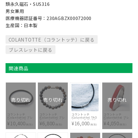
類永久磁石・SUS316
男女兼用
医療機器認証番号：230AGBZX00072000
生産国：日本製
COLANTOTTE（コラントッテ）に戻る
ブレスレットに戻る
関連商品
売り切れ
売り切れ
売り切れ
コラントッテ
コラントッテ
コラントッテ
コラントッテ
(Colantotte) ブレ
(Colantotte) ブレ
(Colantotte) TAO
(Colantotte) ブレ
スレット TAO ルー
スレット コラント
ネックレス RAFFI
スレット ループ
¥10,400
¥6,800
¥16,000
¥4,050
プ ARIE ABAEK-90
ッテ ループ REI
ABAPF
QUON ABAEI-20
(税別)
(税別)
(税別)
(税別)
ABAEM-90