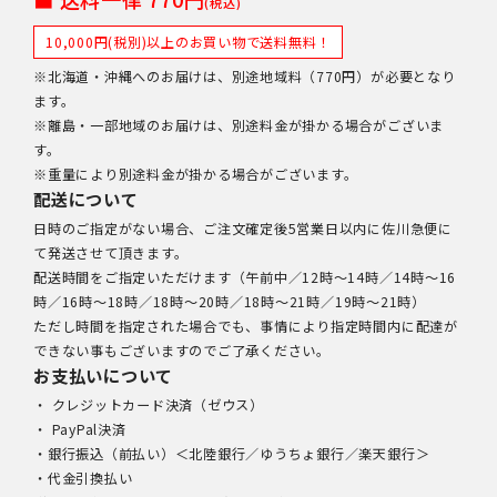
(税込)
10,000円(税別)以上のお買い物で送料無料！
※北海道・沖縄へのお届けは、別途地域料（770円）が必要となり
ます。
※離島・一部地域のお届けは、別途料金が掛かる場合がございま
す。
※重量により別途料金が掛かる場合がございます。
配送について
日時のご指定がない場合、ご注文確定後5営業日以内に佐川急便に
て発送させて頂きます。
配送時間をご指定いただけます（午前中／12時～14時／14時～16
時／16時～18時／18時～20時／18時～21時／19時～21時）
ただし時間を指定された場合でも、事情により指定時間内に配達が
できない事もございますのでご了承ください。
お支払いについて
・ クレジットカード決済（ゼウス）
・ PayPal決済
・銀行振込（前払い）＜北陸銀行／ゆうちょ銀行／楽天銀行＞
・代金引換払い