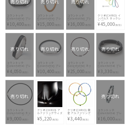
売り切れ
売り切れ
売り切れ
コラントッテ
コラントッテ
コラントッテ
クリオ(CHRIO) イ
(Colantotte) ブレ
(Colantotte) ブレ
(Colantotte) ブレ
ンパルス ネックレ
スレット TAO ルー
スレット TAO ルー
スレット マグチタ
ス 50cm
¥10,400
¥15,000
¥16,000
¥45,000
プ ARIE ABAEK-90
プ レオーネ
ン ジオ プレミアム
(税別)
(税別)
(税別)
(税別)
ABAED-49
ゴールド ABAEG5
売り切れ
売り切れ
売り切れ
売り切れ
コラントッテ
コラントッテ
コラントッテ
コラントッテ
(Colantotte) ブレ
(Colantotte) ブレ
(Colantotte) ネッ
(Colantotte) ブレ
スレット ループ
スレット TAO ルー
クレス TAO ネック
スレット ループ
¥4,050
¥10,400
¥25,000
¥3,330
QUON ABAEI-90
プ ARIE ABAEK-95
レス FINO ABAAI-
AMU ABAEJ-90
(税別)
(税別)
(税別)
(税別)
40
売り切れ
売り切れ
コラントッテ
クリオ(CHRIO) ア
クリオ(CHRIO) 限
コラントッテ
(Colantotte) ネッ
ルファリングウィズ
定 アルファリング
(Colantotte) ブレ
クレス クレストR
ネックレス
ネックレス マーブ
スレット ループ
¥9,000
¥5,220
¥3,440
¥16,000
ex ABAPV-95
ル
CARBOLAY
(税別)
(税別)
(税別)
(税別)
ABAEH