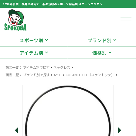
1950年創業、福井県嶺南で一番の規模のスポーツ用品店 スポーツコバヤシ
スポーツ別
ブランド別
アイテム別
価格別
›
›
›
商品一覧
アイテム別で探す
ネックレス
›
›
›
›
商品一覧
ブランド別で探す
A～G
COLANTOTTE（コラントッテ）