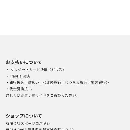
お支払いについて
・ クレジットカード決済（ゼウス）
・ PayPal決済
・銀行振込（前払い）＜北陸銀行／ゆうちょ銀行／楽天銀行＞
・代金引換払い
詳しくは
お買い物ガイド
をご確認ください。
ショップについて
有限会社スポーツコバヤシ
〒914-0063 福井県敦賀市神楽町 1-3-23