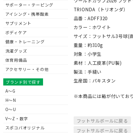
ワールドカップ2026 フッ
サポーター・テーピング
TRIONDA（トリオンダ）
アイシング・携帯酸素
品番：ADFF320
サプリメント
カラー：ホワイト
ボディケア
サイズ：フットサル3号球(直径
健康・トレーニング
重量：約310g
洗濯グッズ
対象：小学生
体育用備品
素材：人工皮革(PU製)
アクセサリー・その他
製法：手縫い
生産国：パキスタン
ブランド別で探す
A～G
※本商品には箱が付いてお
H～N
O～U
V〜Z・数字
フットサルボールに戻る
スポコバオリジナル
フットサルボールに戻る