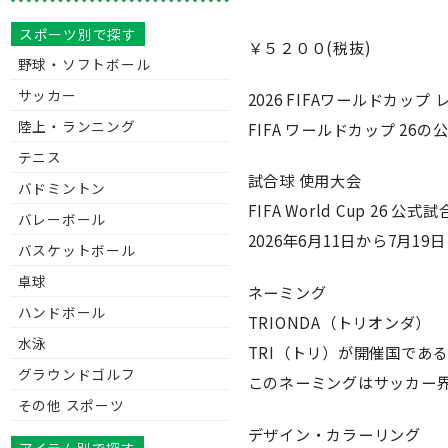
スポーツ別で探す
￥５２００(税抜)
野球・ソフトボール
サッカー
2026 FIFAワールドカッ
陸上・ランニング
FIFA ワールドカップ 
テニス
試合球 使用大会
バドミントン
FIFA World Cup 26 公式
バレーボール
2026年6月11日から7月
バスケットボール
卓球
ネーミング
ハンドボール
TRIONDA（トリオンダ）
水泳
TRI（トリ）が開催国であ
グラウンドゴルフ
このネーミングはサッカー界
その他 スポーツ
デザイン・カラーリング