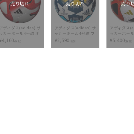
売り切れ
売り切れ
売り
アディダス(adidas) サ
アディダス(adidas) サ
アディダス(ad
ッカーボール4号球 オ
ッカーボール4号球 フ
ッカーボール
ーシャンズ リーグ Jリ
ィナーレ サンクトペ
トホギ 30 
¥4,160
¥2,590
¥5,400
(税別)
(税別)
(税別)
ーグ ルヴァンカップ
テルブルク リーグ 公
AF5571J
AF474LC
式試合球レプリカ
AF4402SP