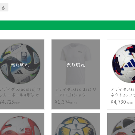
戻る
売り切れ
売り切れ
アディダス(adidas) サ
アディダス(adidas) リ
アディダス(ad
ッカーボール4号球 オ
ニアロゴTシャツ
ネクト26 
ーシャンズ プロ キッ
FSF35 DT8694
4号球 サッカ
¥4,725
¥1,374
¥4,730
(税別)
(税別)
(税別)
ズ 公式試合球レプリ
国際公認球 
カ AF470
学生以上 日
ナルカラー 
ADFF430