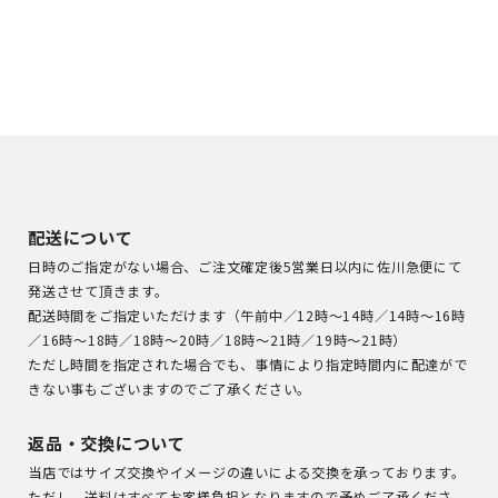
配送について
日時のご指定がない場合、ご注文確定後5営業日以内に佐川急便にて
発送させて頂きます。
配送時間をご指定いただけます（午前中／12時～14時／14時～16時
／16時～18時／18時～20時／18時～21時／19時～21時）
ただし時間を指定された場合でも、事情により指定時間内に配達がで
きない事もございますのでご了承ください。
返品・交換について
当店ではサイズ交換やイメージの違いによる交換を承っております。
ただし、送料はすべてお客様負担となりますので予めご了承くださ