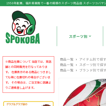
1950年創業、福井県嶺南で一番の規模のスポーツ用品店 スポーツコバヤ
スポーツ別
›
商品一覧
アイテム別で探
※商品在庫について 当店では、実店
›
商品一覧
スポーツ別で探
舗との同時販売を行なっておりま
›
商品一覧
ブランド別で探
す。 在庫表示のある商品につきまし
ても稀に在庫切れの場合がございま
す。 その場合は、ご注文後に店舗よ
りご連絡差し上げます。