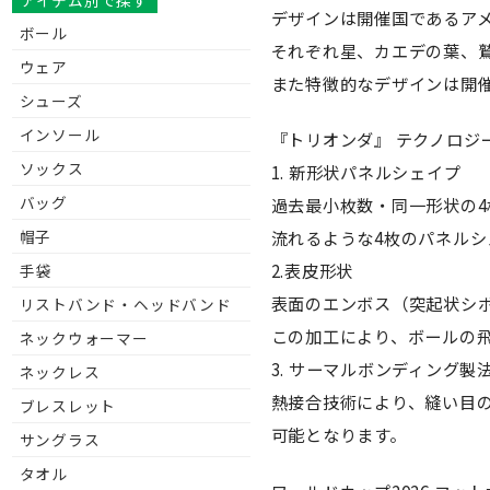
アイテム別で探す
デザインは開催国であるア
ボール
それぞれ星、カエデの葉、
ウェア
また特徴的なデザインは開催国
シューズ
インソール
『トリオンダ』 テクノロジ
ソックス
1. 新形状パネルシェイプ
バッグ
過去最小枚数・同一形状の
帽子
流れるような4枚のパネル
2.表皮形状
手袋
表面のエンボス（突起状シ
リストバンド・ヘッドバンド
この加工により、ボールの
ネックウォーマー
3. サーマルボンディング製
ネックレス
熱接合技術により、縫い目
ブレスレット
可能となります。
サングラス
タオル