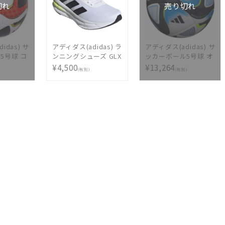
切れ
売り切れ
idas) サ
アディダス(adidas) ラ
アディダス(adidas) サ
5号球 コ
ンニングシューズ GLX
ッカーボール5号球 オ
リーグ
7 JP6600
ーシャンズ プロ 公式
¥4,500
¥13,264
(税別)
(税別)
試合球 AF570