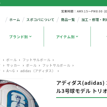
シ
営業時間：AM9:15～PM8:00 (
ホーム
スポコバについて
商品一覧
加工・修理・刺
ブランド別
アイテム別
›
›
›
す
ボール
フットサルボール
›
›
›
›
す
サッカー
ボール
フットサルボール
›
›
›
す
A～G
adidas（アディダス）
アディダス(adidas
ル3号球モデル トリオン