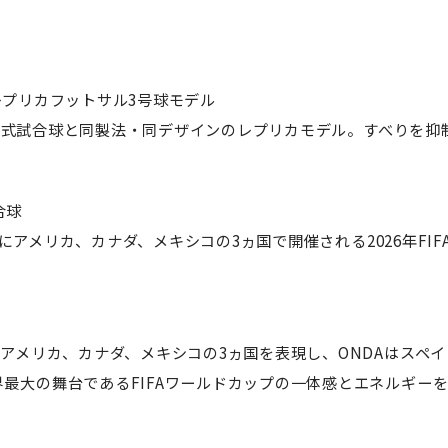
プ レプリカフットサル3号球モデル
26の公式試合球と同製法・同デザインのレプリカモデル。すべりを
試合球
19日にアメリカ、カナダ、メキシコの3ヵ国で開催される2026年FI
るアメリカ、カナダ、メキシコの3ヵ国を表現し、ONDAはスペ
最大の舞台であるFIFAワールドカップの一体感とエネルギー