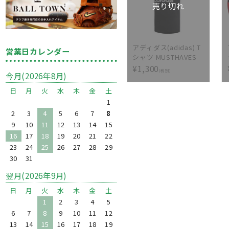
売り切れ
アディダス(adidas) T
営業日カレンダー
シャツ MUSTHAVES
BADGE OF SPORTS
¥1,300
(税別)
今月(2026年8月)
FSD54-DT9933
日
月
火
水
木
金
土
1
2
3
4
5
6
7
8
9
10
11
12
13
14
15
16
17
18
19
20
21
22
23
24
25
26
27
28
29
30
31
翌月(2026年9月)
日
月
火
水
木
金
土
1
2
3
4
5
6
7
8
9
10
11
12
13
14
15
16
17
18
19