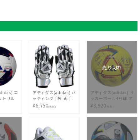
売り切れ
idas) コ
アディダス(adidas) バ
アディダス(adidas) サ
フットサル
ッティング手袋 両手
ッカーボール4号球 ア
ー ボール
用 HYPE LBG101-
ル・リフラ コンペテ
¥6,750
¥3,920
(税別)
(税別)
検定球 中
1319
ィション キッズ
本オリジ
AF451Y
ホワイト