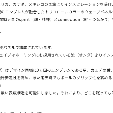
メリカ、カナダ、メキシコの国旗よりインスピレーションを受け
鷲のエンブレムが融合したトリコロールカラーのウェーブパネル
3ヵ国のspirit（魂・精神）とconnection（絆・つなが
ー
4枚パネルで構成されています。
シェイプはネーミングにも採用されている波（オンダ）よりイン
ボ）はデザイン同様に3ヵ国のエンブレムである星、カエデの葉
飛行安定性を高め、また雨天時でもボールのグリップ性を高める
法
の無い表皮構造を可能にしました。それにより、どこを蹴っても