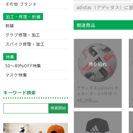
その他 ブランド
adidas（アディダス）に
加工・修理・刺繍
関連商品
刺繍
グラブ修理・加工
スパイク修理・加工
特集
売り切れ
50〜80%OFF特集
マスク特集
アディダス(adidas) サ
キーワード検索
ッカーボール5号球 ツ
バサ プロ AF515
¥8,000
(税別)