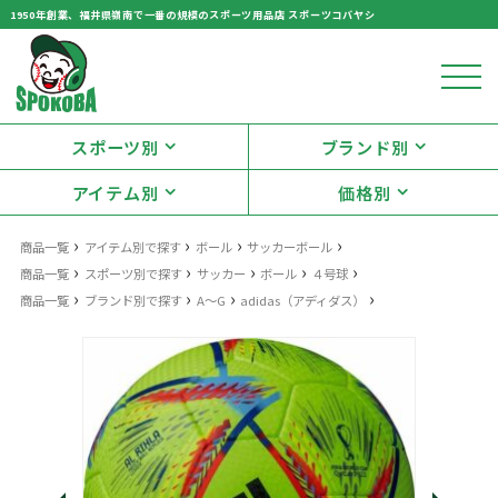
1950年創業、福井県嶺南で一番の規模のスポーツ用品店 スポーツコバヤシ
スポーツ別
ブランド別
アイテム別
価格別
›
›
›
›
商品一覧
アイテム別で探す
ボール
サッカーボール
›
›
›
›
›
商品一覧
スポーツ別で探す
サッカー
ボール
４号球
›
›
›
›
商品一覧
ブランド別で探す
A～G
adidas（アディダス）