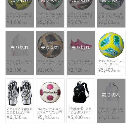
アディダス(adidas)
アディダス(adidas)
アディダス(adidas)
アディダス(adidas)
サッカーボール4号
サッカーボール5号
サッカーボール4号
2026 FIFAワールド
球 オーシャンズ コ
球 レプリカ UEFA
球 公式試合球レプ
カップ レプリカ3号
¥4,600
¥5,580
¥5,670
¥3,500
ンペティション キ
EURO2024 フース
リカ コネクト24 プ
球モデル トリオン
(税別)
(税別)
(税別)
(税別)
ッズ 公式試合球レ
バルリーベ リーグ
ロ キッズ AF480
ダ クラブ 3号球 サ
プリカ AF471Y
ルシアーダ
ッカー ボール フッ
AF592LU
トボール FIFA 幼児
AF3953
売り切れ
売り切れ
売り切れ
アディダス(adidas)
アディダス(adidas)
アディダス(adidas)
アディダス(adidas)
ウィンドブレーカー
サッカーボール3号
ジュニアランニング
サッカーボール
ジャケット マスト
球 キャピターノ
シューズ
2026 FIFAワールド
¥2,796
¥1,500
¥2,720
¥5,400
ハブ CB GUO12-
AF3673BKG
FORTARUN X 2 K
カップ 5号球 トリ
(税別)
(税別)
(税別)
(税別)
FN5672
D96949
オンダ リーグ ソー
ラーイエロー 中学
生以上 検定球
ADF524YSK
売り切れ
アディダス(adidas)
モルテン(molten)
【刺繍無料】 アデ
アディダス(adidas)
バッティング手袋
サッカーボール 5号
ィダス(adidas) ボ
3ストライプス フー
両手用 HYPE
球 ペレーダ4000
ール用デイパック
ディー GKC83-
¥6,750
¥5,325
¥5,400
¥4,500
LBG101-1319
F5K4000-WM
24L ADP43BKB [
FL3983
(税別)
(税別)
(税別)
(税別)
☆バッグ刺繍1ヶ所
無料(単色のみ)※縁
取り・影付きの場
合、1ヶ所+3300円