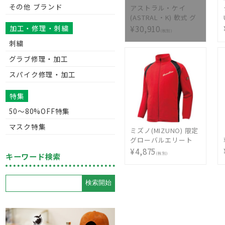
その他 ブランド
アストラル・ケイ
(ASTRAL・K) 軟式 グ
ラブ 内野手用 ネイビ
¥30,910
加工・修理・刺繍
(税別)
ー ステアレザー 日本
刺繍
製 made in japan [
AST-6S]
グラブ修理・加工
スパイク修理・加工
特集
50〜80%OFF特集
マスク特集
ミズノ(MIZUNO) 限定
グローバルエリート
ムーブフリースジャケ
¥4,875
(税別)
キーワード検索
ット