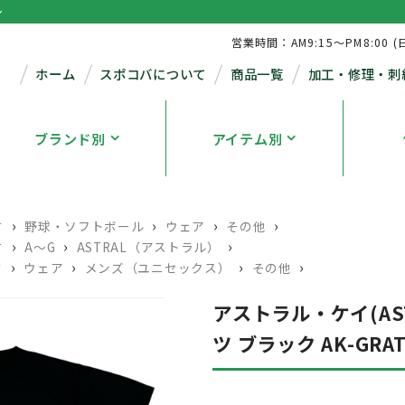
シ
営業時間：AM9:15～PM8:00 (
ホーム
スポコバについて
商品一覧
加工・修理・刺
ブランド別
アイテム別
›
›
›
›
す
野球・ソフトボール
ウェア
その他
›
›
›
す
A～G
ASTRAL（アストラル）
›
›
›
›
す
ウェア
メンズ（ユニセックス）
その他
アストラル・ケイ(AS
ツ ブラック AK-GRAT