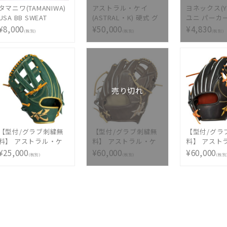
タマニワ(TAMANIWA)
アストラル・ケイ
ヨネックス(Y
USA BB SWEAT
(ASTRAL・K) 硬式 グ
ユニ パーカー 
TMNW-193 NAVY
ラブ 投手用 クレーブ
019
¥8,000
¥50,000
¥4,830
(税別)
(税別)
(税別)
ス 天然皮革 ウィング
チップ ベルト一体型
日本製 made in japan
[ AST-1]
売り切れ
【型付/グラブ刺繍無
【型付/グラブ刺繍無
【型付/グラ
料】 アストラル・ケ
料】 アストラル・ケ
料】 アスト
イ(ASTRAL・K) 少年
イ(ASTRAL・K) 硬式
イ(ASTRAL
¥25,000
¥60,000
¥60,000
(税別)
(税別)
(税別
軟式 グラブ オールラ
グラブ 内野手用 KRD
グラブ 内野手
ウンド用 左投げRH ダ
型 右投げ ほうじ茶ブ
型 右投用 
ークグリーン ステアレ
ラウン MADE IN
MADE IN TS
ザー 日本製 AST-
TSURUGA JAPAN
JAPAN AST-
26JLOH-DGREEN [ 型
AST-KRD-26HBR-K [
BLKH [ 型
付け無料 少年軟式グ
型付け無料 硬式グラ
式グラブ刺繍
ラブ刺繍1ヶ所無料(単
ブ刺繍2ヶ所無料(単色
料(単色のみ)