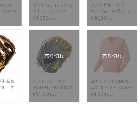
ONEX)
ゼット(ZETT) スウェ
アストラル・ケイ
30070-
ットハーフパンツ
(ASTRAL・K) 軟式 グ
BEAMS DESIGN
ラブ キャッチャーミ
¥4,350
¥36,364
(税別)
(税別)
BOS788HP-1500
ット マロン ステアレ
ザー 日本製 made in
japan [ AST-2H(中) ]
売り切れ
売り切れ
ブ刺繍無
アストラル・ケイ
ヨネックス(YONEX)
ラル・ケ
(ASTRAL・K) 硬式 グ
ユニ セーター 32014-
・K) 硬式
ラブ 捕手用 インディ
454
¥52,000
¥4,524
)
(税別)
(税別)
用 KRD
ゴブラック 天然皮革
ブラック
レギュラーバック 日
URUGA
本製 made in japan [
KRD-
AST-002]
付け無料 硬
2ヶ所無
 ※縁取