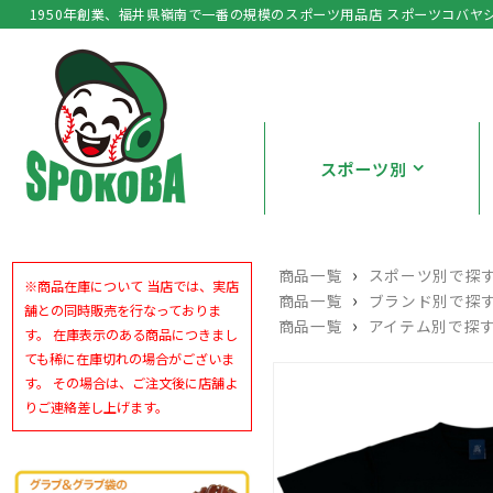
1950年創業、福井県嶺南で一番の規模のスポーツ用品店 スポーツコバヤ
スポーツ別
›
商品一覧
スポーツ別で探
※商品在庫について 当店では、実店
›
商品一覧
ブランド別で探
舗との同時販売を行なっておりま
›
商品一覧
アイテム別で探
す。 在庫表示のある商品につきまし
ても稀に在庫切れの場合がございま
す。 その場合は、ご注文後に店舗よ
りご連絡差し上げます。