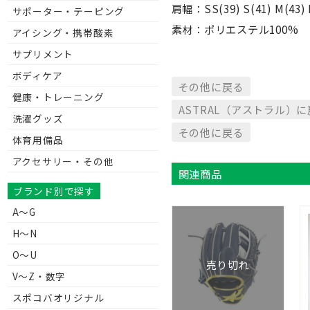
肩幅：SS(39) S(41) M(43) L
サポーター・テーピング
素材：ポリエステル100%
アイシング・携帯酸素
サプリメント
ボディケア
その他に戻る
健康・トレーニング
ASTRAL（アストラル）
洗濯グッズ
その他に戻る
体育用備品
アクセサリー・その他
関連商品
ブランド別で探す
A～G
H～N
O～U
売り切れ
V〜Z・数字
スポコバオリジナル