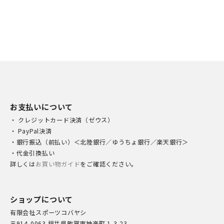
お支払いについて
・ クレジットカード決済（ゼウス）
・ PayPal決済
・銀行振込（前払い）＜北陸銀行／ゆうちょ銀行／楽天銀行＞
・代金引換払い
詳しくは
お買い物ガイド
をご確認ください。
ショップについて
有限会社スポーツコバヤシ
〒914-0063 福井県敦賀市神楽町 1-3-23