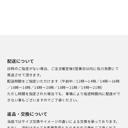
配送について
日時のご指定がない場合、ご注文確定後5営業日以内に佐川急便にて
発送させて頂きます。
配送時間をご指定いただけます（午前中／12時～14時／14時～16時
／16時～18時／18時～20時／18時～21時／19時～21時）
ただし時間を指定された場合でも、事情により指定時間内に配達がで
きない事もございますのでご了承ください。
返品・交換について
当店ではサイズ交換やイメージの違いによる交換を承っております。
ただし、送料はすべてお客様負担となりますので予めご了承くださ