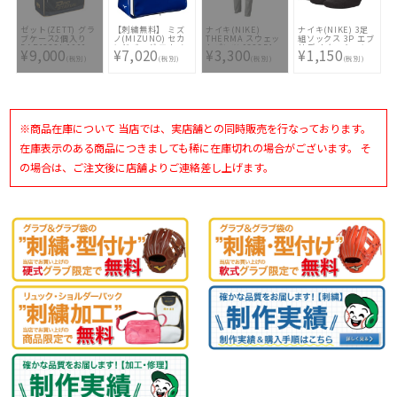
ゼット(ZETT) グラ
【刺繍無料】 ミズ
ナイキ(NIKE)
ナイキ(NIKE) 3足
ブケース2個入り
ノ(MIZUNO) セカ
THERMA スウェッ
組ソックス 3P エブ
BAP1222L-1900
ンドバッグ エナメ
トパンツ 932254-
リデイ クッション
¥9,000
¥7,020
¥3,300
¥1,150
ル 1FJDB022-16 [
063
ロー ソックス
(税別)
(税別)
(税別)
(税別)
☆バッグ刺繍2ヶ所
SX7670 010
無料(単色のみ)※縁
取り・影付きの場
合、1ヶ所+3300円
(税込)]
※商品在庫について 当店では、実店舗との同時販売を行なっております。
在庫表示のある商品につきましても稀に在庫切れの場合がございます。 そ
の場合は、ご注文後に店舗よりご連絡差し上げます。