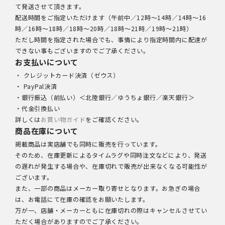
て発送させて頂きます。
配送時間をご指定いただけます（午前中／12時～14時／14時～16
時／16時～18時／18時～20時／18時～21時／19時～21時）
ただし時間を指定された場合でも、事情により指定時間内に配達が
できない事もございますのでご了承ください。
お支払いについて
・ クレジットカード決済（ゼウス）
・ PayPal決済
・銀行振込（前払い）＜北陸銀行／ゆうちょ銀行／楽天銀行＞
・代金引換払い
詳しくは
お買い物ガイド
をご確認ください。
商品在庫について
掲載商品は実店舗でも同時に販売を行っています。
そのため、在庫更新によるタイムラグや同時注文などにより、発送
の遅れが発生する場合や、在庫切れで販売が出来なくなる可能性が
ございます。
また、一部の商品はメーカー取り寄せとなります。お急ぎの場合
は、お電話にて在庫の確認をお願いたします。
万が一、店舗・メーカーともに在庫切れの際はキャンセルさせてい
ただく場合がありますのでご了承ください。