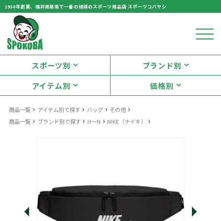
1950年創業、福井県嶺南で一番の規模のスポーツ用品店 スポーツコバヤシ
スポーツ別
ブランド別
アイテム別
価格別
›
›
›
›
商品一覧
アイテム別で探す
バッグ
その他
›
›
›
›
商品一覧
ブランド別で探す
H～N
NIKE（ナイキ）