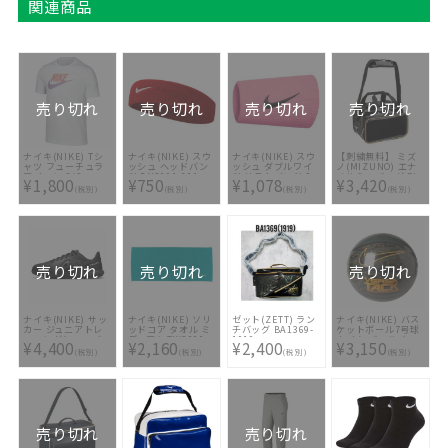
関連商品
売り切れ
売り切れ
売り切れ
売り切れ
ナイキ(NIKE) Tシ
ナイキ(NIKE) スウ
ナイキ(NIKE) スウ
【刺繍無料】 ミズ
ャツ フューチュラ
ッシュ ヘッドバン
ッシュ ダブルワイ
ノ(MIZUNO) エナ
アイコン S/S
ド BN2091-601
ド リストバンド 2
メルミニバッグ 7L
¥1,800
¥750
¥1,078
¥3,420
AR5005-108
個セット BN2094-
1FJD002650 [ バッ
(税別)
(税別)
(税別)
(税別)
677
グ刺繍2ヶ所無料(単
色のみ)※縁取り・
影付きの場合、1ヶ
所+3300円(税込)]
売り切れ
売り切れ
売り切れ
ナイキ(NIKE) サッ
ナイキ(NIKE) ソリ
ゼット(ZETT) ラン
ナイキ(NIKE) バス
カー ジュニアトレ
ッドコア タオル ミ
チバッグ BA1369-
ケットボール7号球
ーニングシューズ
ディアム TW2001-
1919
ナイキ バーサ タッ
¥4,400
¥2,160
¥2,400
¥3,150
レジェンド 9 アカ
322
ク 8P BS3003-903
(税別)
(税別)
(税別)
(税別)
デミー TF DA1328-
001
売り切れ
売り切れ