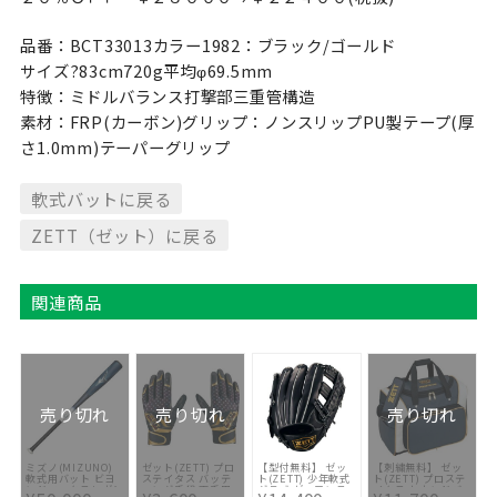
品番：BCT33013カラー1982：ブラック/ゴールド
サイズ?83cm720g平均φ69.5mm
特徴：ミドルバランス打撃部三重管構造
素材：FRP(カーボン)グリップ：ノンスリップPU製テープ(厚
さ1.0mm)テーパーグリップ
軟式バットに戻る
ZETT（ゼット）に戻る
関連商品
売り切れ
売り切れ
売り切れ
ミズノ(MIZUNO)
ゼット(ZETT) プロ
【型付無料】 ゼッ
【刺繍無料】 ゼッ
軟式用バット ビヨ
ステイタス バッテ
ト(ZETT) 少年軟式
ト(ZETT) プロステ
ンドマックスレガシ
ィング手袋 両手用
グラブ ゼロワンス
イタス セカンドバ