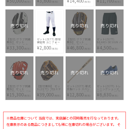
¥50,000
¥3,600
¥14,400
¥11,700
ートップバランス
BG721AS-1982
テージ オールラウ
ッグ BAP520 3011
(税別)
(税別)
(税別)
(税別)
1CJBR193-35
ンド用
[ バッグ刺繍2ヶ所
BJG712620-1900
無料(単色のみ)※縁
取り・影付きの場
合、1ヶ所+3300円
(税込)]
売り切れ
売り切れ
売り切れ
【型付/グラブ刺繍
ゼット(ZETT) 野球
【型付/グラブ刺繍
ゼット(ZETT)
無料】 ゼット
練習用 ユニフォー
無料】 ゼット
BEAMS DESIGN ハ
(ZETT) プロステイ
ムパンツ メカパン
(ZETT) 硬式グラブ
ーフパンツ
¥33,300
¥2,800
¥46,800
¥4,500
タス 軟式グラブ 内
レギュラーパンツ
外野手用 サイズ9
BP78003HP-1911
(税別)
(税別)
(税別)
(税別)
野手 吉川モデル
BU1282P-1100
プロステイタス
BRGB30216L-1915
BPROG778-3736 [
[ 型付け無料 軟式グ
型付け無料 硬式グ
ラブ刺繍2ヶ所無料
ラブ刺繍2ヶ所無料
(単色のみ)]
(単色のみ)※縁取
り・影付きの場合、
1ヶ所+3300円(税
込)]
売り切れ
売り切れ
売り切れ
売り切れ
【型付/グラブ刺繍
【型付無料】 ゼッ
ゼット(ZETT) 硬式
ゼット(ZETT) トレ
無料】 ゼット
ト(ZETT) プロステ
木製バット スペシ
ーニングシューズ
(ZETT) 少年軟式用
イタス 軟式キャッ
ャルセレクトモデル
ラフィエットCR 限
¥15,300
¥39,000
¥12,800
¥6,630
グラブ ネオステイ
チャーミット 捕手
BWT16184-1200ST
定 BSR8879CR-
(税別)
(税別)
(税別)
(税別)
タス VL
用 BRCB32522K-
2700
BJGB70410N-
3753 [ ミット型付
5819N [ 型付け無
け無料 ]
料 少年軟式グラブ
刺繍1ヶ所無料(単色
のみ)※縁取り・影
付きの場合、1ヶ所
※商品在庫について 当店では、実店舗との同時販売を行なっております。
+3300円(税込)]
在庫表示のある商品につきましても稀に在庫切れの場合がございます。 そ