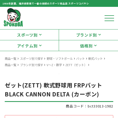
1950年創業、福井県嶺南で一番の規模のスポーツ用品店 スポーツコバヤシ
スポーツ別
ブランド別
アイテム別
価格別
›
›
›
›
›
商品一覧
スポーツ別で探す
野球・ソフトボール
バット
軟式バット
›
›
›
›
商品一覧
ブランド別で探す
V〜Z・数字
ZETT（ゼット）
ゼット(ZETT) 軟式野球用 FRPバット
BLACK CANNON DELTA (カーボン)
商品コード：bct33013-1982