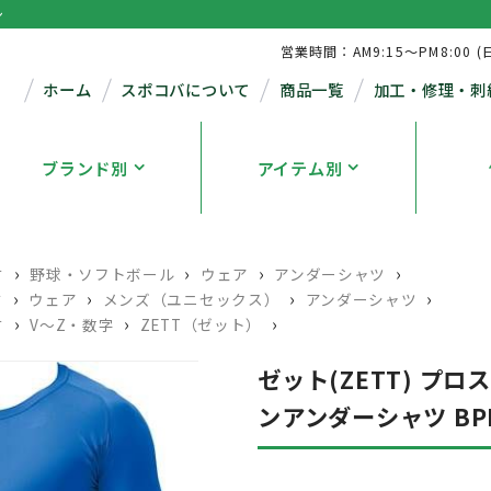
シ
営業時間：AM9:15～PM8:00 (
ホーム
スポコバについて
商品一覧
加工・修理・刺
ブランド別
アイテム別
›
›
›
›
す
野球・ソフトボール
ウェア
アンダーシャツ
›
›
›
›
す
ウェア
メンズ（ユニセックス）
アンダーシャツ
›
›
›
す
V〜Z・数字
ZETT（ゼット）
ゼット(ZETT) プ
ンアンダーシャツ BPRO