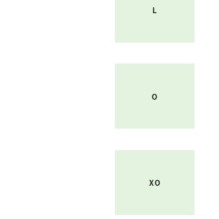
L
O
XO