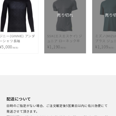
型付け無料 軟式グラ
5837 [ 型
ブ刺繍2ヶ所無料(単色
式グラブ刺繍
のみ)]
料(単色のみ
売り切れ
売り
り・影付きの
ヶ所+3300円
ジニー(GINNIE) アンダ
SSK(エスエスケイ) ジ
ミズノ(MIZU
ーシャツ長袖
ュニア ローネック半
プラス ジュ
G20SP01-BLACK
袖アンダーシャツ
半袖アンダ
¥5,000
¥1,190
¥1,109
(税別)
(税別)
(税別)
SCF170LHJ-90
12JA5P5234
配送について
日時のご指定がない場合、ご注文確定後5営業日以内に佐川急便にて
発送させて頂きます。