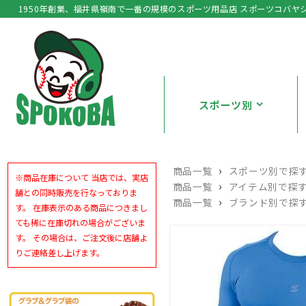
1950年創業、福井県嶺南で一番の規模のスポーツ用品店 スポーツコバヤ
スポーツ別
›
商品一覧
スポーツ別で探
※商品在庫について 当店では、実店
›
商品一覧
アイテム別で探
舗との同時販売を行なっておりま
›
商品一覧
ブランド別で探
す。 在庫表示のある商品につきまし
ても稀に在庫切れの場合がございま
す。 その場合は、ご注文後に店舗よ
りご連絡差し上げます。