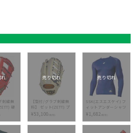
切れ
売り切れ
売り切れ
ブ刺繍無
【型付/グラブ刺繍無
SSK(エスエスケイ) フ
ETT) 硬
料】 ゼット(ZETT) プ
ィットアンダーシャツ
ローブ プ
ロステイタス 硬式オ
ローネック 長袖
¥53,100
¥1,682
)
(税別)
(税別)
SEシリー
ーダーグラブ スポコ
SCB019LL-80
撃手用 今
バオリジナル 117型
G760S-
BPGPRO [ 型付け無料