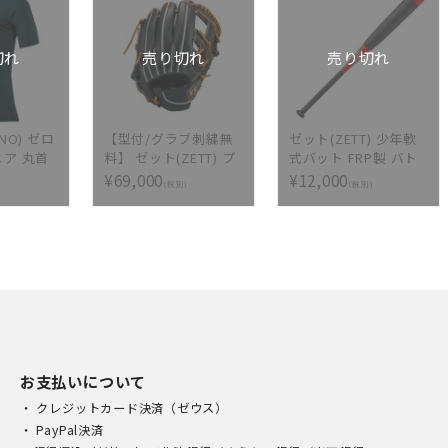
付け無料 硬
硬式グラブ刺繍2ヶ所
2ヶ所無
無料(単色のみ)※縁取
)※縁取
り・影付きの場合、1
切れ
売り切れ
売り切れ
場合、1
ヶ所+3300円(税込)]
(税込)]
NO) ゼロ
【型付/グラブ刺繍無
ゼット(ZETT) 少年軟
ニア 丸首
料】 ゼット(ZETT) プ
式バット FRP製 バト
ーシャツ
ロステイタス プレミ
ルツインST
¥69,000
¥12,000
(税別)
(税別)
アム 硬式グラブ 外野
BCT70078-6400
手用 BPROGP66-1936
[ 型付け無料 硬式グラ
ブ刺繍2ヶ所無料(単色
のみ)※縁取り・影付
きの場合、1ヶ所
+3300円(税込)]
お支払いについて
・ クレジットカード決済（ゼウス）
・ PayPal決済