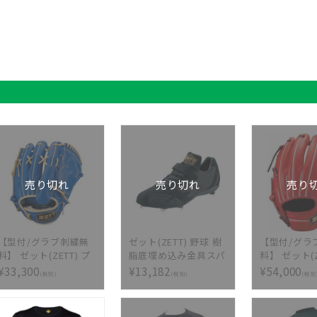
売り切れ
売り切れ
売り
【型付/グラブ刺繍無
ゼット(ZETT) 野球 樹
【型付/グラ
料】 ゼット(ZETT) プ
脂底埋め込み金具スパ
料】 ゼット(Z
ロステイタス 軟式グ
イク 埋め込み金具ス
式グラブ グ
¥33,300
¥13,182
¥54,000
(税別)
(税別)
(税別
ラブ 2023限定品 投手
パイク プロステイタ
ロステイタス
用 千賀モデル
ス 源田モデル
ズ 二塁手遊
BRGB30296L-4932 [
BSR2976-1919
宮タイプBPRO