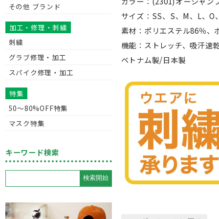
カラー：(2301)オーシャン
その他 ブランド
サイズ：SS、S、M、L、O
加工・修理・刺繍
素材：ポリエステル86％、ポ
刺繍
機能：ストレッチ、吸汗速
グラブ修理・加工
ベトナム製/日本製
スパイク修理・加工
特集
50〜80%OFF特集
マスク特集
キーワード検索