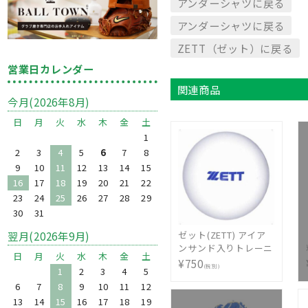
アンダーシャツに戻る
アンダーシャツに戻る
ZETT（ゼット）に戻る
営業日カレンダー
関連商品
今月(2026年8月)
日
月
火
水
木
金
土
1
2
3
4
5
6
7
8
9
10
11
12
13
14
15
16
17
18
19
20
21
22
23
24
25
26
27
28
29
30
31
翌月(2026年9月)
ゼット(ZETT) アイア
ンサンド入りトレーニ
日
月
火
水
木
金
土
ングボール BB350S
¥750
(税別)
1
2
3
4
5
6
7
8
9
10
11
12
13
14
15
16
17
18
19