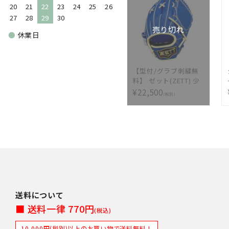
20
21
22
23
24
25
26
27
28
29
30
売り切れ
●
休業日
【型付/グラブ刺繍無
料】 ゼット(ZETT) 少
年軟式グラブ プロス
¥22,500
(税別)
テイタス 投手用 千賀
モデル BJGB70521-
2532 [ 型付け無料 少
年軟式グラブ刺繍1ヶ
所無料(単色のみ)※縁
取り・影付きの場合、
1ヶ所+3300円(税込)]
送料について
■ 送料一律 770円
(税込)
10,000円(税別)以上のお買い物で送料無料！