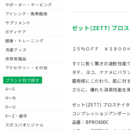
サポーター・テーピング
アイシング・携帯酸素
サプリメント
ゼット(ZETT) プ
ボディケア
健康・トレーニング
２５％ＯＦＦ ￥３９００⇒
洗濯グッズ
体育用備品
すぐに乾く驚きの速乾性能
アクセサリー・その他
タテ、ヨコ、ナナメにバラ
ブランド別で探す
着用感にこだわり、肌に対
A～G
さらに、優れた消臭性能を
H～N
ゼット(ZETT) プロステイ
O～U
コンプレッションアンダー
V〜Z・数字
品番：BPRO800C
スポコバオリジナル