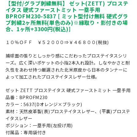
【型付/グラブ刺繍無料】 ゼット(ZETT) プロステ
イタス 硬式ファーストミット 一塁手用
BPROFM230-5837 [ ミット型付け無料 硬式グラ
ブ刺繍2ヶ所無料(単色のみ)※縁取り・影付きの場
合、1ヶ所+3300円(税込)]
１０％ＯＦＦ ￥５２０００⇒￥４６８００(税抜)
捕球面の張りとしっかり感にこだわったプロステイタスシリ
ーズ。広く深いポケットの小指2本入れ設計。しなやかさと耐
久性をあわせ持つ厳選された北米原皮から日本のタンナーに
よって加工されたプロステイタスレザー仕様。
ゼット ZETT プロステイタス 硬式ファーストミット 一塁手用
品番：BPROFM230
カラー：5637(Dオレンジ×ブラック)
素材：天然皮革製(表)プロステイタスレザー、(平裏)プロステ
イタスレザー
ポジション：一塁手用(左投げ用)
付属品：専用袋付き