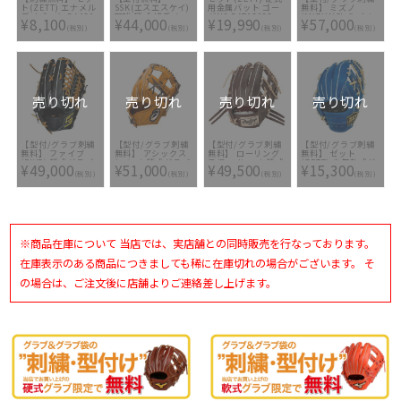
ト(ZETT) エナメル
SSK(エスエスケイ)
用金属バット ゴー
無料】 ミズノ
デイパック BA481
野球 硬式 捕手 キャ
ダNS BAT13083-
(MIZUNO) ミズノ
¥8,100
¥44,000
¥19,990
¥57,000
2911 [ ☆バッグ刺
ッチャーミット 新
1900
プロ 硬式グラブ
(税別)
(税別)
(税別)
(税別)
繍2ヶ所無料(単色の
ラベル
5DNAテクノロジー
み)※縁取り・影付
PEKM04424-9012
1AJGH28207-66 [
きの場合、1ヶ所
[ ミット型付け無料
型付け無料 硬式グ
+3300円(税込)]
]
ラブ刺繍2ヶ所無料
(単色のみ)※縁取
り・影付きの場合、
1ヶ所+3300円(税
込)]
売り切れ
売り切れ
売り切れ
売り切れ
【型付/グラブ刺繍
【型付/グラブ刺繍
【型付/グラブ刺繍
【型付/グラブ刺繍
無料】 ファイブ
無料】 アシックス
無料】 ローリング
無料】 ゼット
(FIVE) 硬式グラブ
(asics) 硬式グラブ
ス(Rawlings) 硬式
(ZETT) 少年軟式グ
¥49,000
¥51,000
¥49,500
¥15,300
外野手用 F801 [ 型
ゴールドステージ I-
グラブ 内野手用
ラブ ネオステイタ
(税別)
(税別)
(税別)
(税別)
付け無料 硬式グラ
PRO 3121A854-
PRO PREFERRED
ス 二塁手 遊撃手
ブ刺繍2ヶ所無料(単
231 [ 型付け無料 硬
GH4PRCK45-MO [
BJGB70210-2532 [
色のみ)※縁取り・
式グラブ刺繍2ヶ所
型付け無料 硬式グ
型付け無料 少年軟
影付きの場合、1ヶ
無料(単色のみ)※縁
ラブ刺繍2ヶ所無料
式グラブ刺繍1ヶ所
所+3300円(税込)]
取り・影付きの場
(単色のみ)※縁取
無料(単色のみ)]
合、1ヶ所+3300円
り・影付きの場合、
(税込)]
1ヶ所+3300円(税
※商品在庫について 当店では、実店舗との同時販売を行なっております。
込)]
在庫表示のある商品につきましても稀に在庫切れの場合がございます。 そ
の場合は、ご注文後に店舗よりご連絡差し上げます。