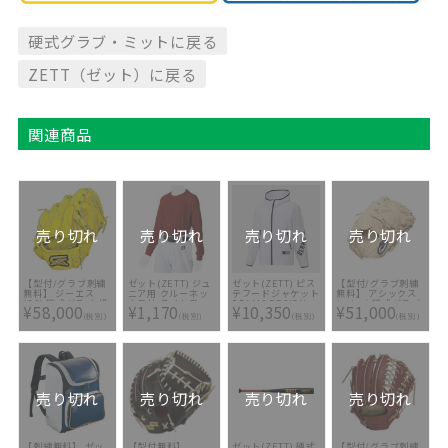
硬式グラブ・ミットに戻る
ZETT（ゼット）に戻る
関連商品
売り切れ
売り切れ
売り切れ
売り切れ
【型付/グラブ刺繍
ゼット(ZETT) ジュ
ゼット(ZETT) ピス
【型付/グラブ刺繍
無料】 ジーエス
ニア用 クルーネッ
テフードジャケット
無料】 アシックス
(GS) 硬式グラブ 投
ク長袖 ライトフィ
BEAMS DESIGN
(asics) 硬式グラブ
¥58,000
¥1,170
¥10,350
¥51,000
手用 GS-EX002-
ットアンダーシャツ
BOWP721-1100
ゴールドステージ I-
(税別)
(税別)
(税別)
(税別)
LIME 右投げLH ST
BO8810J 6801
PRO 3121B116-
ライム [ 型付け無料
150 [ 型付け無料 硬
硬式グラブ刺繍2ヶ
式グラブ刺繍2ヶ所
所無料(単色のみ)※
無料(単色のみ)※縁
縁取り・影付きの場
取り・影付きの場
合、1ヶ所+3300円
合、1ヶ所+3300円
(税込)]
(税込)]
売り切れ
売り切れ
売り切れ
売り切れ
【刺繍無料】 ゼッ
【型付無料】
ゼット(ZETT) 硬式
【型付/グラブ刺繍