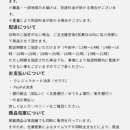
ます。
※離島・一部地域のお届けは、別途料金が掛かる場合がございま
す。
※重量により別途料金が掛かる場合がございます。
配送について
日時のご指定がない場合、ご注文確定後5営業日以内に佐川急便に
て発送させて頂きます。
配送時間をご指定いただけます（午前中／12時～14時／14時～16
時／16時～18時／18時～20時／18時～21時／19時～21時）
ただし時間を指定された場合でも、事情により指定時間内に配達が
できない事もございますのでご了承ください。
お支払いについて
・ クレジットカード決済（ゼウス）
・ PayPal決済
・銀行振込（前払い）＜北陸銀行／ゆうちょ銀行／楽天銀行＞
・代金引換払い
詳しくは
お買い物ガイド
をご確認ください。
商品在庫について
掲載商品は実店舗でも同時に販売を行っています。
そのため、在庫更新によるタイムラグや同時注文などにより、発送