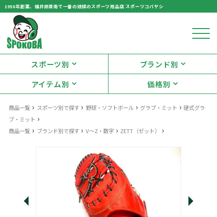
1950年創業、福井県嶺南で一番の規模のスポーツ用品店 スポーツコバヤシ
スポーツ別
ブランド別
アイテム別
価格別
›
›
›
›
商品一覧
スポーツ別で探す
野球・ソフトボール
グラブ・ミット
硬式グラ
›
ブ・ミット
›
›
›
›
商品一覧
ブランド別で探す
V〜Z・数字
ZETT（ゼット）