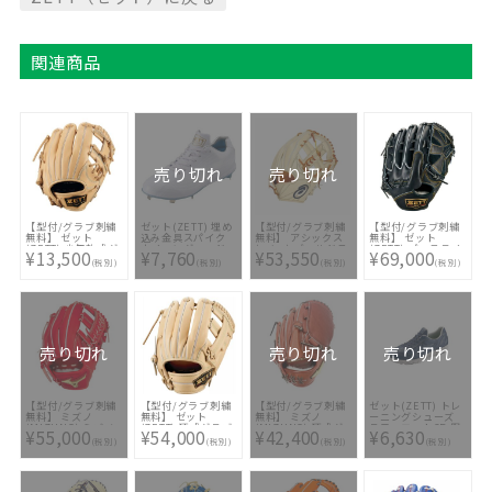
関連商品
売り切れ
売り切れ
【型付/グラブ刺繍
ゼット(ZETT) 埋め
【型付/グラブ刺繍
【型付/グラブ刺繍
無料】 ゼット
込み金具スパイク
無料】 アシックス
無料】 ゼット
(ZETT) 少年軟式グ
ウイニングロード
(asics) ゴールドス
(ZETT) プロステイ
¥13,500
¥7,760
¥53,550
¥69,000
ラブ ゼロワンステ
WH BSR2207WH-
テージ 硬式野球 内
タス プレミアム 硬
(税別)
(税別)
(税別)
(税別)
ージ 二塁手遊撃手
1111
野手用グラブ
式グラブ 投手用
用 BJGB71500S-
3121B194-152 [ 型
BPROGP61Y-
3200 [ 型付け無料
付け無料 硬式グラ
1900N [ 型付け無
少年軟式グラブ刺繍
ブ刺繍2ヶ所無料(単
料 硬式グラブ刺繍2
1ヶ所無料(単色の
色のみ)※縁取り・
ヶ所無料(単色の
み)※縁取り・影付
影付きの場合、1ヶ
み)※縁取り・影付
きの場合、1ヶ所
所+3300円(税込)]
きの場合、1ヶ所
+3300円(税込)]
+3300円(税込)]
売り切れ
売り切れ
売り切れ
【型付/グラブ刺繍
【型付/グラブ刺繍
【型付/グラブ刺繍
ゼット(ZETT) トレ
無料】 ミズノ
無料】 ゼット
無料】 ミズノ
ーニングシューズ
(MIZUNO) ミズノ
(ZETT) 硬式グラブ
(MIZUNO) 硬式グ
ラフィエットCR 限
¥55,000
¥54,000
¥42,400
¥6,630
プロ 硬式グラブ 内
グローブ プロステ
ラブ グローバルエ
定 BSR8879CR-
(税別)
(税別)
(税別)
(税別)
野手用 右投げ
イタスSEシリーズ
リート H
2900
1AJGH29303-70
二塁手遊撃手用 吉
Selection インフ
2023AW [ 型付け無
川タイプ
ィニティ 限定モデ
料 硬式グラブ刺繍2
BPROG260S-LH-
ル 1AJGH24401-