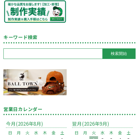
キーワード検索
営業日カレンダー
今月(2026年8月)
翌月(2026年9月)
日
月
火
水
木
金
土
日
月
火
水
木
金
土