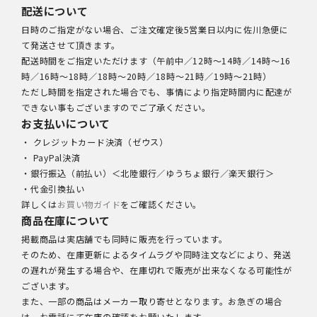
配送について
日時のご指定がない場合、ご注文確定後5営業日以内に佐川急便に
て発送させて頂きます。
配送時間をご指定いただけます（午前中／12時～14時／14時～16
時／16時～18時／18時～20時／18時～21時／19時～21時）
ただし時間を指定された場合でも、事情により指定時間内に配達が
できない事もございますのでご了承ください。
お支払いについて
・ クレジットカード決済（ゼウス）
・ PayPal決済
・銀行振込（前払い）＜北陸銀行／ゆうちょ銀行／楽天銀行＞
・代金引換払い
詳しくは
お買い物ガイド
をご確認ください。
商品在庫について
掲載商品は実店舗でも同時に販売を行っています。
そのため、在庫更新によるタイムラグや同時注文などにより、発送
の遅れが発生する場合や、在庫切れで販売が出来なくなる可能性が
ございます。
また、一部の商品はメーカー取り寄せとなります。お急ぎの場合
は、お電話にて在庫の確認をお願いたします。