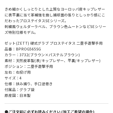
きめ細かくしっとりとした上質なヨーロッパ産キップレザー
に表平裏に当て革補強を施し捕球面の張りとしっかり感にこ
だわったプロステイタスSEシリーズ。
刺繍風ウェルダーラベル、ブラウン色ムートンなどSEシリー
ズ特別仕様モデル。
ゼット(ZETT) 硬式グラブ プロステイタス 二塁手遊撃手用
品番：BPROG565SG
カラー：3732(ブラウン×パステルブラウン)
素材：天然皮革製(表/キップレザー、平裏/キップレザー)
ポジション：二塁手遊撃手用
左右：右投げ用
サイズ：4
仕様：挟み捕り、手口逆巻き
付属品：グラブ袋
原産国：日本製
●ご注文前に必ずお読みください (加工ご希望の場合)