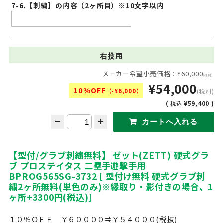
7-6.【刺繍】の内容（2ヶ所目）※10文字以内
右投用
メーカー希望小売価格：¥60,000
(税別)
¥54,000
10%OFF
（-¥6,000）
(税別)
(
¥59,400 )
税込
【型付/グラブ刺繍無料】 ゼット(ZETT) 硬式グラ
ブ プロステイタス 二塁手遊撃手用
BPROG565SG-3732 [ 型付け無料 硬式グラブ刺
繍2ヶ所無料(単色のみ)※縁取り・影付きの場合、1
ヶ所+3300円(税込)]
１０％ＯＦＦ ￥６００００⇒￥５４０００(税抜)