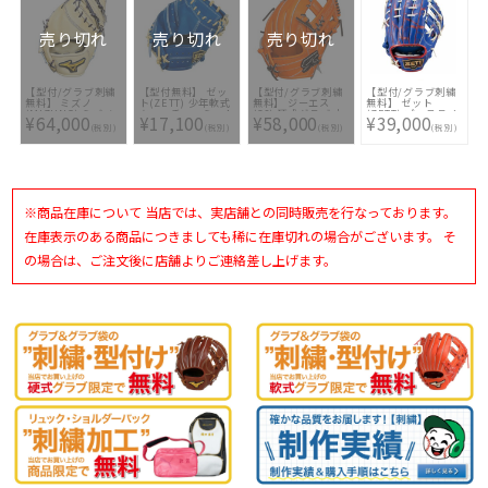
ヶ所無料(単色の
3200 [ 型付け無料
M66 [ 型付け無料
み)※縁取り・影付
硬式グラブ刺繍2ヶ
硬式グラブ刺繍2ヶ
きの場合、1ヶ所
所無料(単色のみ)※
所無料(単色のみ)※
+3300円(税込)]
縁取り・影付きの場
縁取り・影付きの場
売り切れ
売り切れ
売り切れ
合、1ヶ所+3300円
合、1ヶ所+3300円
(税込)]
(税込)]
【型付/グラブ刺繍
【型付無料】 ゼッ
【型付/グラブ刺繍
【型付/グラブ刺繍
無料】 ミズノ
ト(ZETT) 少年軟式
無料】 ジーエス
無料】 ゼット
(MIZUNO) ミズノ
キャッチャーミット
(GS) 硬式グラブ 内
(ZETT) プロステイ
¥64,000
¥17,100
¥58,000
¥39,000
プロ 硬式ファース
ネオステイタス
野手用 サムライ型
タス 超限定 軟式グ
(税別)
(税別)
(税別)
(税別)
トミット TK型 BSS
BJCB70212-2532
5本指・コユニ両方
ラブ 内野手用
ショップ限定
対応 右投げLH GS-
BRGB32556A-
1AJFH10800-80
SAMURAI-OR5TH
2511 [ 型付け無料
2023AW [ ミット型
[ 型付け無料 硬式グ
軟式グラブ刺繍2ヶ
付け無料 硬式グラ
ラブ刺繍2ヶ所無料
所無料(単色のみ)]
ブ刺繍2ヶ所無料(単
(単色のみ)※縁取
色のみ)※縁取り・
り・影付きの場合、
※商品在庫について 当店では、実店舗との同時販売を行なっております。
影付きの場合、1ヶ
1ヶ所+3300円(税
所+3300円(税込)]
込)]
在庫表示のある商品につきましても稀に在庫切れの場合がございます。 そ
の場合は、ご注文後に店舗よりご連絡差し上げます。