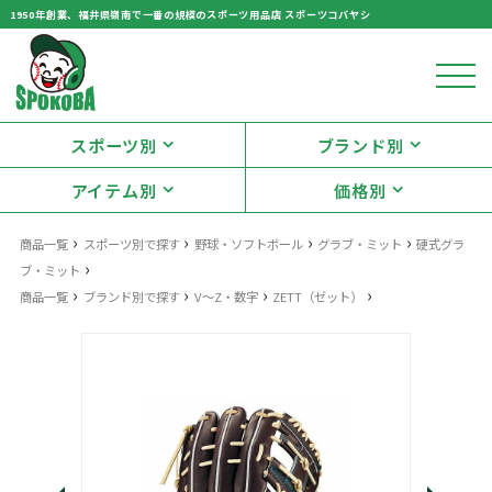
1950年創業、福井県嶺南で一番の規模のスポーツ用品店 スポーツコバヤシ
スポーツ別
ブランド別
アイテム別
価格別
›
›
›
›
商品一覧
スポーツ別で探す
野球・ソフトボール
グラブ・ミット
硬式グラ
›
ブ・ミット
›
›
›
›
商品一覧
ブランド別で探す
V〜Z・数字
ZETT（ゼット）