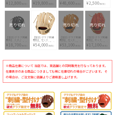
ャルセレクトモデル
(MIZUNO) 軟式グ
イタス 硬式キャッ
DESIGN BD レッグ
¥12,800
¥19,800
¥48,600
¥2,500
BWT16184-
ラブ グローバルエ
チャーミット 小林
ウォーマー
(税別)
(税別)
(税別)
(税別)
1200GE
リート SELECT オ
タイプ
BK79403-1500
ールラウンド用
BPROCM922-1932
1AJGR34400-09 [
[ ミット型付け無料
型付け無料 軟式グ
]
ラブ刺繍1ヶ所無料
(単色のみ)]
売り切れ
売り切れ
売り切れ
【型付/グラブ刺繍
【型付/グラブ刺繍
【型付/グラブ刺繍
【型付/グラブ刺繍
無料】 ミズノ
無料】 ゼット
無料】 ゼット
無料】 ゼット
(MIZUNO) 軟式グ
(ZETT) 硬式グラブ
(ZETT) 硬式グラブ
(ZETT) ネオステイ
¥18,700
¥54,000
¥53,100
¥17,100
ラブ エンジニアー
グローブ プロステ
プロステイタス SE
タス 軟式グラブ
(税別)
(税別)
(税別)
(税別)
ドスタイル 内野手
イタスSEシリーズ
BPROG766S-5600
BRGB31021-6436
用 1AJGR32513-09
二塁手遊撃手用 吉
[ 型付け無料 硬式グ
[ 型付け無料 軟式グ
[ 型付け無料 軟式グ
川タイプ
ラブ刺繍2ヶ所無料
ラブ刺繍2ヶ所無料
ラブ刺繍1ヶ所無料
BPROG260S-LH-
(単色のみ)※縁取
(単色のみ)]
(単色のみ)]
3200 [ 型付け無料
り・影付きの場合、
硬式グラブ刺繍2ヶ
1ヶ所+3300円(税
所無料(単色のみ)※
込)]
※商品在庫について 当店では、実店舗との同時販売を行なっております。
縁取り・影付きの場
合、1ヶ所+3300円
(税込)]
在庫表示のある商品につきましても稀に在庫切れの場合がございます。 そ
の場合は、ご注文後に店舗よりご連絡差し上げます。