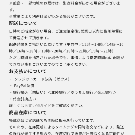
※離島・一部地域のお届けは、別途料金が掛かる場合がございま
す。
※重量により別途料金が掛かる場合がございます。
配送について
日時のご指定がない場合、ご注文確定後5営業日以内に佐川急便に
て発送させて頂きます。
配送時間をご指定いただけます（午前中／12時～14時／14時～16
時／16時～18時／18時～20時／18時～21時／19時～21時）
ただし時間を指定された場合でも、事情により指定時間内に配達が
できない事もございますのでご了承ください。
お支払いについて
・ クレジットカード決済（ゼウス）
・ PayPal決済
・銀行振込（前払い）＜北陸銀行／ゆうちょ銀行／楽天銀行＞
・代金引換払い
詳しくは
お買い物ガイド
をご確認ください。
商品在庫について
掲載商品は実店舗でも同時に販売を行っています。
そのため、在庫更新によるタイムラグや同時注文などにより、発送
の遅れが発生する場合や、在庫切れで販売が出来なくなる可能性が