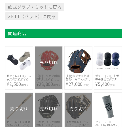
軟式グラブ・ミットに戻る
ZETT（ゼット）に戻る
関連商品
売り切れ
ゼット(ZETT) 3Pス
【型付/グラブ刺繍
【型付/グラブ刺繍
ゼット(ZETT) 打者
ニーカーソックス
無料】 ミズノ
無料】 ローリング
用エルボーガード
BEAMS DESIGN
(MIZUNO) 軟式グ
ス(Rawlings) 軟式
左右兼用 BLL34
¥2,500
¥28,800
¥27,000
¥5,400
BK79104-ASST1
ラブ グローバルエ
グラブ PRO EXCEL
(税別)
(税別)
(税別)
(税別)
リート プロフェッ
Jeans 内野手用
ショナルセレクショ
GR5FHJN62-NV [
ン 内野手用
型付け無料 軟式グ
1AJGR32213-7080
ラブ刺繍1ヶ所無料
[ 型付け無料 軟式グ
(単色のみ)]
ラブ刺繍1ヶ所無料
(単色のみ)]
売り切れ
売り切れ
売り切れ
ゼット(ZETT) 硬式
【型付/グラブ刺繍
【型付無料】 ゼッ
ゼット(ZETT)
木製バット スペシ
無料】 ミズノ
ト(ZETT) プロステ
ZETT by BEAMS