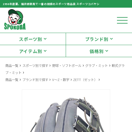
1950年創業、福井県嶺南で一番の規模のスポーツ用品店 スポーツコバヤシ
スポーツ別
ブランド別
アイテム別
価格別
›
›
›
›
商品一覧
スポーツ別で探す
野球・ソフトボール
グラブ・ミット
軟式グラ
›
ブ・ミット
›
›
›
›
商品一覧
ブランド別で探す
V〜Z・数字
ZETT（ゼット）