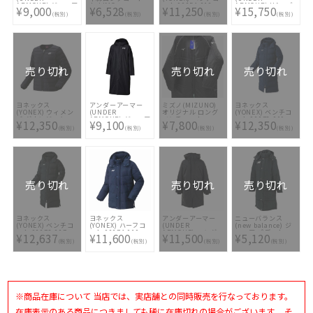
ARMOUR) ジュニア
Jr.LIMO
ート 90054-019
ARMOUR) UAロゴ
¥9,000
¥6,528
¥11,250
¥15,750
ロングコート UAイ
2034A780-402
ロングコート
(税別)
(税別)
(税別)
(税別)
ンサレーテッド
1388242-001
1381734-001
売り切れ
売り切れ
売り切れ
ヨネックス
アンダーアーマー
ミズノ(MIZUNO)
ヨネックス
(YONEX) ウィメン
(UNDER
オリジナル ロング
(YONEX) ベンチコ
ズ ダウンジャケッ
ARMOUR) ジュニア
ベンチコート
ート 90073-019
¥12,350
¥9,100
¥7,800
¥12,350
ト 98066-007
ロングコート UA イ
32JEE95009
(税別)
(税別)
(税別)
(税別)
ンサレート
1376158-001
売り切れ
売り切れ
売り切れ
ヨネックス
ヨネックス
アンダーアーマー
ニューバランス
(YONEX) ベンチコ
(YONEX) ハーフコ
(UNDER
(new balance) ジ
ート 90073-007
ート 90074-019
ARMOUR) ロング
ュニア パデット ロ
¥12,637
¥11,600
¥11,500
¥5,120
コート 1358831-
ングコート
(税別)
(税別)
(税別)
(税別)
001
JJJF9423-BK
※商品在庫について 当店では、実店舗との同時販売を行なっております。
在庫表示のある商品につきましても稀に在庫切れの場合がございます。 そ