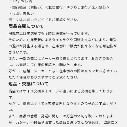
・ PayPal決済
・銀行振込（前払い）＜北陸銀行／ゆうちょ銀行／楽天銀行＞
・代金引換払い
詳しくは
お買い物ガイド
をご確認ください。
商品在庫について
掲載商品は実店舗でも同時に販売を行っています。
そのため、在庫更新によるタイムラグや同時注文などにより、発送
の遅れが発生する場合や、在庫切れで販売が出来なくなる可能性が
ございます。
また、一部の商品はメーカー取り寄せとなります。お急ぎの場合
は、お電話にて在庫の確認をお願いたします。
万が一、店舗・メーカーともに在庫切れの際はキャンセルさせてい
ただく場合がありますのでご了承ください。
返品・交換について
当店ではサイズ交換やイメージの違いによる交換を承っておりま
す。
ただし、送料はすべてお客様負担となりますので予めご了承くださ
い。
また、商品の管理・発送に関しては万全の体制を取っております
が、万が一、不良品や注文した商品と違うなどの場合は、 当店にメ