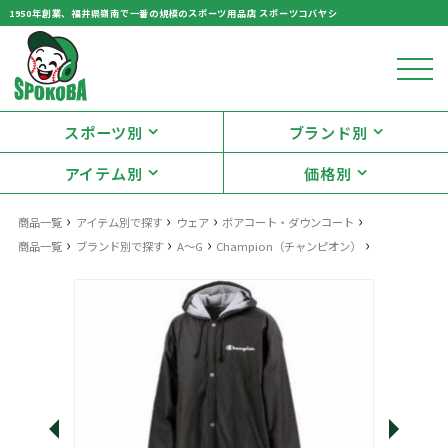
1950年創業、福井県嶺南で一番の規模のスポーツ用品店 スポーツコバヤシ
スポーツ別
ブランド別
アイテム別
価格別
›
›
›
›
商品一覧
アイテム別で探す
ウェア
ボアコート・ダウンコート
›
›
›
›
商品一覧
ブランド別で探す
A～G
Champion（チャンピオン）