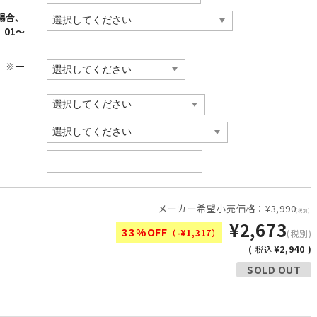
場合、
、01〜
）※一
）
メーカー希望小売価格：¥3,990
(税別)
¥2,673
33%OFF
（-¥1,317）
(税別)
(
¥2,940 )
税込
SOLD OUT