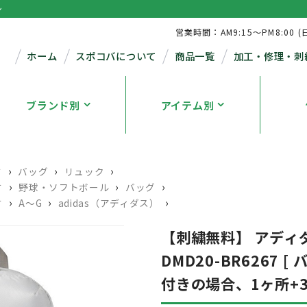
シ
営業時間：AM9:15～PM8:00 (
ホーム
スポコバについて
商品一覧
加工・修理・刺
ブランド別
アイテム別
›
›
›
す
バッグ
リュック
›
›
›
す
野球・ソフトボール
バッグ
›
›
›
す
A～G
adidas（アディダス）
【刺繍無料】 アディダ
DMD20-BR6267
付きの場合、1ヶ所+33