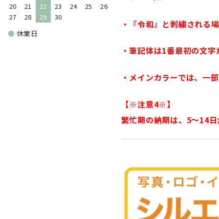
20
21
22
23
24
25
26
27
28
29
30
・『令和』と刺繍される
●
休業日
・筆記体は1番最初の文字
・メインカラーでは、一
【※注意4※】
繁忙期の納期は、5〜14