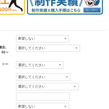
場合、
、01〜
）※一
）