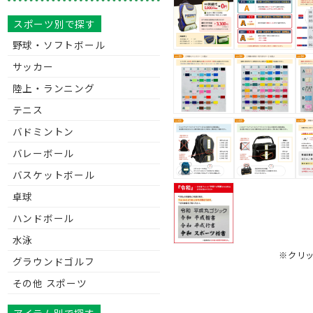
スポーツ別で探す
野球・ソフトボール
サッカー
陸上・ランニング
テニス
バドミントン
バレーボール
バスケットボール
卓球
ハンドボール
水泳
※クリ
グラウンドゴルフ
その他 スポーツ