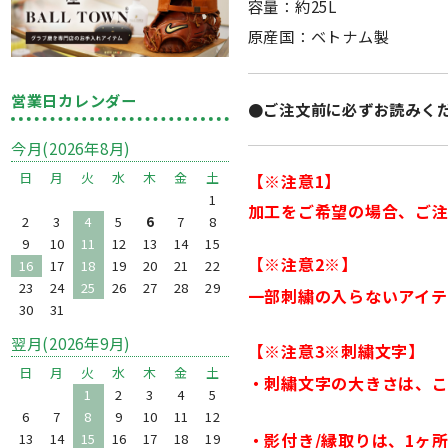
容量：約25L
原産国：ベトナム製
営業日カレンダー
●ご注文前に必ずお読みくだ
今月(2026年8月)
日
月
火
水
木
金
土
【※注意1】
1
加工をご希望の場合、ご
2
3
4
5
6
7
8
9
10
11
12
13
14
15
【※注意2※】
16
17
18
19
20
21
22
23
24
25
26
27
28
29
一部刺繍の入らないアイテ
30
31
翌月(2026年9月)
【※注意3※刺繍文字】
日
月
火
水
木
金
土
・刺繍文字の大きさは、こ
1
2
3
4
5
6
7
8
9
10
11
12
・影付き/縁取りは、1ヶ所
13
14
15
16
17
18
19