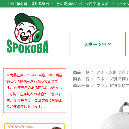
1950年創業、福井県嶺南で一番の規模のスポーツ用品店 スポーツコバヤ
スポーツ別
›
商品一覧
アイテム別で探
※商品在庫について 当店では、実店
›
商品一覧
スポーツ別で探
舗との同時販売を行なっておりま
›
商品一覧
ブランド別で探
す。 在庫表示のある商品につきまし
ても稀に在庫切れの場合がございま
す。 その場合は、ご注文後に店舗よ
りご連絡差し上げます。