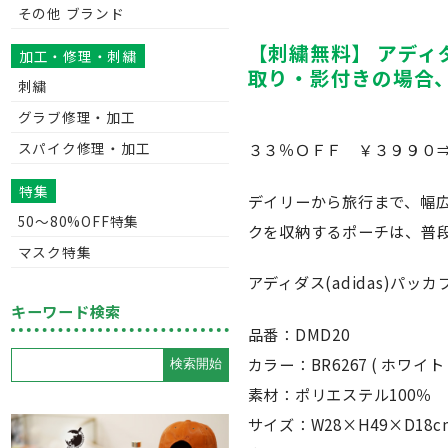
その他 ブランド
【刺繍無料】 アディダス
加工・修理・刺繍
取り・影付きの場合、1
刺繍
グラブ修理・加工
スパイク修理・加工
３３％ＯＦＦ ￥３９９０⇒
特集
デイリーから旅行まで、幅
50〜80%OFF特集
クを収納するポーチは、普
マスク特集
アディダス(adidas)パッ
キーワード検索
品番：DMD20
カラー：BR6267 ( ホワイト 
素材：ポリエステル100％
サイズ：W28×H49×D18c