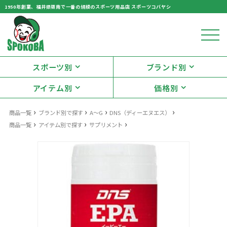
1950年創業、福井県嶺南で一番の規模のスポーツ用品店 スポーツコバヤシ
スポーツ別
ブランド別
アイテム別
価格別
›
›
›
›
商品一覧
ブランド別で探す
A～G
DNS（ディーエヌエス）
›
›
›
商品一覧
アイテム別で探す
サプリメント