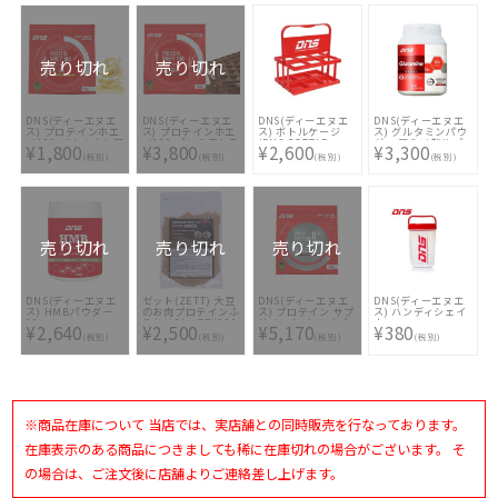
売り切れ
売り切れ
DNS(ディーエヌエ
DNS(ディーエヌエ
DNS(ディーエヌエ
DNS(ディーエヌエ
ス) プロテインホエ
ス) プロテインホエ
ス) ボトルケージ
ス) グルタミンパウ
イ100 バナナオレ風
イ100 プレミアムチ
(DNS BOTTLE
ダー アミノ酸サプ
¥1,800
¥3,800
¥2,600
¥3,300
味 350g
ョコレート風味
CAGE)
リメント
(税別)
(税別)
(税別)
(税別)
1050g
売り切れ
売り切れ
売り切れ
DNS(ディーエヌエ
ゼット(ZETT) 大豆
DNS(ディーエヌエ
DNS(ディーエヌエ
ス) HMBパウダー
のお肉プロテインふ
ス) プロテイン サプ
ス) ハンディシェイ
90g
りかけ1kg ZFK001
リメント ホエイプ
カー
¥2,640
¥2,500
¥5,170
¥380
焼き肉風味(03)
ロテインG＋ チョコ
(税別)
(税別)
(税別)
(税別)
レート風味 1000G
※商品在庫について 当店では、実店舗との同時販売を行なっております。
在庫表示のある商品につきましても稀に在庫切れの場合がございます。 そ
の場合は、ご注文後に店舗よりご連絡差し上げます。