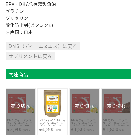
EPA・DHA含有精製魚油
ゼラチン
グリセリン
酸化防止剤(ビタミンE)
原産国：日本
DNS（ディーエヌエス）に戻る
サプリメントに戻る
関連商品
売り切れ
売り切れ
売り切れ
DNS(ディーエヌエ
ノビタ(NOBITA) キ
DNS(ディーエヌエ
DNS(ディーエヌエ
ス) プロテインホエ
ッズプロテイン ソ
ス) プロテインホエ
ス) プロテインホエ
イ100 レモン風味
イプロテイン バナ
イ100 レモン風味
イ100 プレミアムチ
¥3,800
¥4,800
¥1,800
¥1,800
1050g
ナ味 600g FD0002-
350g
ョコレート風味
(税別)
(税別)
(税別)
(税別)
001
350g