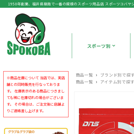
1950年創業、福井県嶺南で一番の規模のスポーツ用品店 スポーツコバヤ
スポーツ別
›
商品一覧
ブランド別で探
※商品在庫について 当店では、実店
›
商品一覧
アイテム別で探
舗との同時販売を行なっておりま
す。 在庫表示のある商品につきまし
ても稀に在庫切れの場合がございま
す。 その場合は、ご注文後に店舗よ
りご連絡差し上げます。