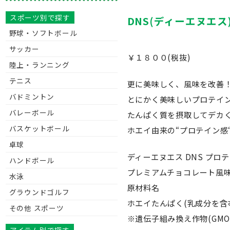
スポーツ別で探す
DNS(ディーエヌエス
野球・ソフトボール
サッカー
￥１８００(税抜)
陸上・ランニング
テニス
更に美味しく、風味を改善
バドミントン
とにかく美味しいプロテイ
バレーボール
たんぱく質を摂取してデカ
バスケットボール
ホエイ由来の“プロテイン感
卓球
ディーエヌエス DNS プロテ
ハンドボール
プレミアムチョコレート風味 
水泳
原材料名
グラウンドゴルフ
ホエイたんぱく(乳成分を含む
その他 スポーツ
※遺伝子組み換え作物(GM