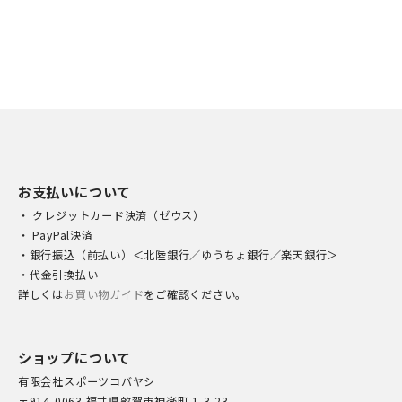
お支払いについて
・ クレジットカード決済（ゼウス）
・ PayPal決済
・銀行振込（前払い）＜北陸銀行／ゆうちょ銀行／楽天銀行＞
・代金引換払い
詳しくは
お買い物ガイド
をご確認ください。
ショップについて
有限会社スポーツコバヤシ
〒914-0063 福井県敦賀市神楽町 1-3-23