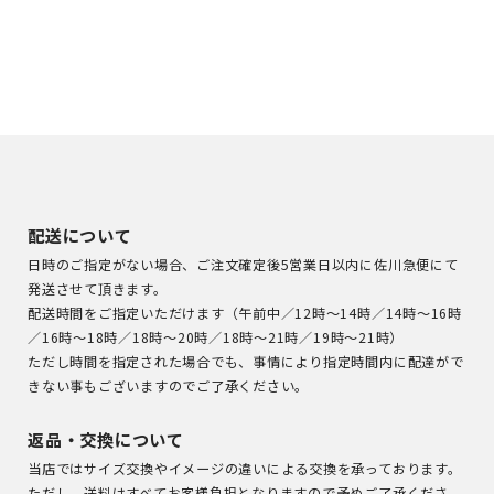
配送について
日時のご指定がない場合、ご注文確定後5営業日以内に佐川急便にて
発送させて頂きます。
配送時間をご指定いただけます（午前中／12時～14時／14時～16時
／16時～18時／18時～20時／18時～21時／19時～21時）
ただし時間を指定された場合でも、事情により指定時間内に配達がで
きない事もございますのでご了承ください。
返品・交換について
当店ではサイズ交換やイメージの違いによる交換を承っております。
ただし、送料はすべてお客様負担となりますので予めご了承くださ