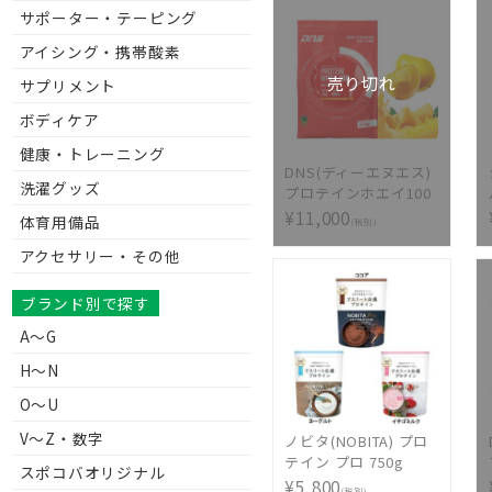
サポーター・テーピング
アイシング・携帯酸素
売り切れ
サプリメント
ボディケア
健康・トレーニング
DNS(ディーエヌエス)
洗濯グッズ
プロテインホエイ100
トロピカルマンゴー風
¥11,000
体育用備品
(税別)
味 3150g dns プロテ
アクセサリー・その他
インホエイ100 3kg→
新製品3.15kg
ブランド別で探す
A～G
H～N
O～U
V〜Z・数字
ノビタ(NOBITA) プロ
テイン プロ 750g
スポコバオリジナル
FD0008
¥5,800
(税別)