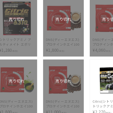
売り切れ
売り切れ
売り
シトリックアミノ ア
DNS(ディーエヌエス)
DNS(ディー
ルティメイト エボリ
プロテインホエイ100
プロテインホ
ューション
カフェオレ風味 350g
抹茶風味 105
¥1,280
¥1,800
¥4,060
(税別)
(税別)
(税別)
売り切れ
売り切れ
DNS(ディーエヌエス)
DNS(ディーエヌエス)
Citric(シト
プロテインホエイ100
プロテインホエイ100
トリックアミ
抹茶風味 350g
カフェオレ風味
マルシリーズ
¥1,800
¥11,000
¥2,270
(税別)
(税別)
(税別)