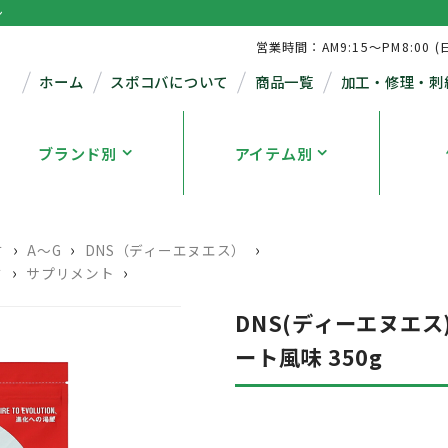
シ
営業時間：AM9:15～PM8:00 (
ホーム
スポコバについて
商品一覧
加工・修理・刺
ブランド別
アイテム別
›
›
›
す
A～G
DNS（ディーエヌエス）
›
›
す
サプリメント
DNS(ディーエヌエス
ート風味 350g