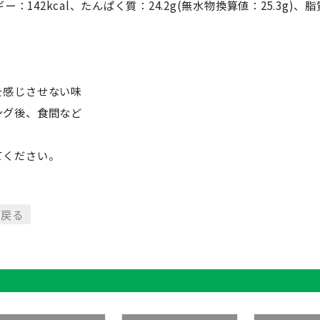
ー：142kcal、たんぱく質：24.2g(無水物換算値：25.3g)、
を感じさせない味
ング後、食間など
てください。
に戻る