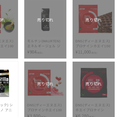
切れ
売り切れ
売り切れ
エヌエス)
モルテン(MAURTEN)
DNS(ディーエヌエス)
エイ100
エネルギージェル ジ
プロテインホエイ100
0g
ェル100 GEL100
プレミアムチョコレー
¥904
¥11,000
(税別)
(税別)
ト風味 3150g dns プ
ロテインホエイ100
3kg→新製品3.15kg
売り切れ
売り切れ
リック) シ
DNS(ディーエヌエス)
DNS(ディーエヌエス)
ノ アニ
プロテインホエイ100
ホエイプロテイン
 ゴリラ
いちごミルク風味
SP(スーパープレミア
¥3,800
¥6,280
(税別)
(税別)