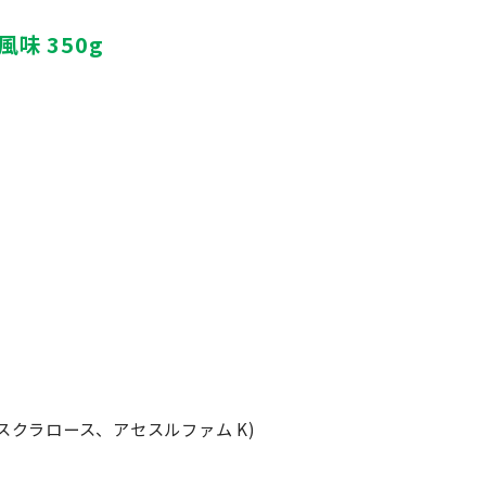
味 350g
スクラロース、アセスルファム K)