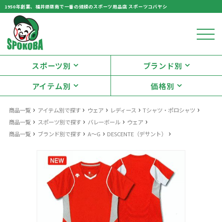
1950年創業、福井県嶺南で一番の規模のスポーツ用品店 スポーツコバヤシ
スポーツ別
ブランド別
アイテム別
価格別
›
›
›
›
›
商品一覧
アイテム別で探す
ウェア
レディース
Tシャツ・ポロシャツ
›
›
›
›
商品一覧
スポーツ別で探す
バレーボール
ウェア
›
›
›
›
商品一覧
ブランド別で探す
A～G
DESCENTE（デサント）