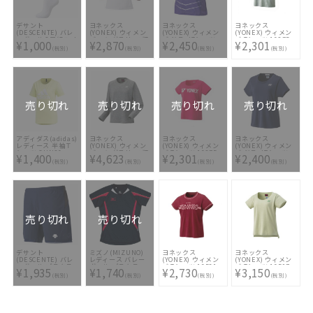
デサント
ヨネックス
ヨネックス
ヨネックス
(DESCENTE) バレ
(YONEX) ウィメン
(YONEX) ウィメン
(YONEX) ウィメン
ーボール 2足組ハイ
ズ ロングスリーブT
ズ ドライTシャツ
ズ Tシャツ 16275-
¥1,000
¥2,870
¥2,450
¥2,301
ソックス
シャツ 16580-114
16518-751
010
(税別)
(税別)
(税別)
(税別)
DVALJB01 WBK
売り切れ
売り切れ
売り切れ
売り切れ
アディダス(adidas)
ヨネックス
ヨネックス
ヨネックス
レディース 半袖Ｔ
(YONEX) ウィメン
(YONEX) ウィメン
(YONEX) ウィメン
シャツ GUN26-
ズ ロングスリーブT
ズ Tシャツ 16275-
ズ ドライTシャツ
¥1,400
¥4,623
¥2,301
¥2,400
FM5303
シャツ 16721-010
248
16544-019
(税別)
(税別)
(税別)
(税別)
売り切れ
売り切れ
デサント
ミズノ(MIZUNO)
ヨネックス
ヨネックス
(DESCENTE) バレ
レディース バレー
(YONEX) ウィメン
(YONEX) ウィメン
ーボール プラクテ
ボール プラクティ
ズ Tシャツ 16581-
ズ Tシャツ 16597-
¥1,935
¥1,740
¥2,730
¥3,150
ィスパンツ
スシャツ 半袖
037
355
(税別)
(税別)
(税別)
(税別)
DSP1902 NVY