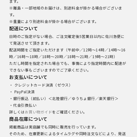
ます。
※離島・一部地域のお届けは、別途料金が掛かる場合がございま
す。
※重量により別途料金が掛かる場合がございます。
配送について
日時のご指定がない場合、ご注文確定後5営業日以内に佐川急便に
て発送させて頂きます。
配送時間をご指定いただけます（午前中／12時～14時／14時～16
時／16時～18時／18時～20時／18時～21時／19時～21時）
ただし時間を指定された場合でも、事情により指定時間内に配達が
できない事もございますのでご了承ください。
お支払いについて
・ クレジットカード決済（ゼウス）
・ PayPal決済
・銀行振込（前払い）＜北陸銀行／ゆうちょ銀行／楽天銀行＞
・代金引換払い
詳しくは
お買い物ガイド
をご確認ください。
商品在庫について
掲載商品は実店舗でも同時に販売を行っています。
そのため、在庫更新によるタイムラグや同時注文などにより、発送