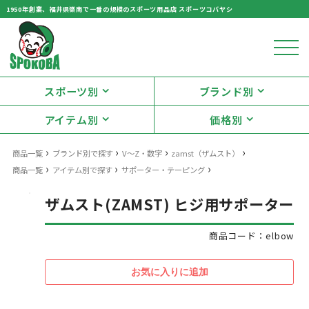
1950年創業、福井県嶺南で一番の規模のスポーツ用品店 スポーツコバヤシ
スポーツ別
ブランド別
アイテム別
価格別
›
›
›
›
商品一覧
ブランド別で探す
V〜Z・数字
zamst（ザムスト）
›
›
›
商品一覧
アイテム別で探す
サポーター・テーピング
ザムスト(ZAMST) ヒジ用サポーター
商品コード：elbow