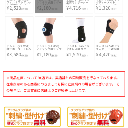
フィルミスタアンク
ふくらはぎ用サポー
足首用サポーター
ボディーメイト
ル 足首サポーター
ター CS-1
A1
Bodymate ヒザ
¥2,528
¥2,180
¥4,716
¥1,320
(ヒザ用サポーター
(税別)
(税別)
(税別)
(税別)
左右兼用)
ザムスト(ZAMST)
ザムスト(ZAMST)
ザムスト(ZAMST)
ザムスト(ZAMST)
膝サポーター EK-5
アイシング用ラップ
アキレス腱 サポー
サムガード 親指用
IW-1 腕・足用
ター AT-1
サポーター
¥3,580
¥2,180
¥2,570
¥4,420
(税別)
(税別)
(税別)
(税別)
※商品在庫について 当店では、実店舗との同時販売を行なっております。
在庫表示のある商品につきましても稀に在庫切れの場合がございます。 そ
の場合は、ご注文後に店舗よりご連絡差し上げます。