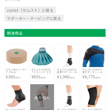
zamst（ザムスト）に戻る
サポーター・テーピングに戻る
関連商品
キネシオロジーテー
ザムスト(ZAMST)
ザムスト(ZAMST)
ザムスト(ZAMST)
プ 25mm
アイスバッグ Ｓサ
足首サポーター A1-
肩サポーター ショ
イズ アイシング 氷
S
ルダーラップ
¥360
¥850
¥2,960
¥6,775
のう
(税別)
(税別)
(税別)
(税別)
売り切れ
ザムスト(ZAMST)
ザムスト(ZAMST)
ザムスト(ZAMST)
ザムスト(ZAMST)