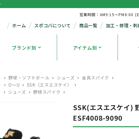
シ
営業時間：AM9:15～PM8:00 (
ホーム
スポコバについて
商品一覧
加工・修理・刺
ブランド別
アイテム別
›
›
›
›
す
野球・ソフトボール
シューズ
金具スパイク
›
›
›
す
O～U
SSK（エスエスケイ）
›
›
›
す
シューズ
野球スパイク
SSK(エスエスケイ) 
ESF4008-9090