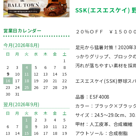
SSK(エスエスケイ) 野
営業日カレンダー
２０％ＯＦＦ ￥１５０００
今月(2026年8月)
足元から猛暑対策！2020
日
月
火
水
木
金
土
っかりグリップ、ブロック
1
汚れが落ちやすい素材を採
2
3
4
5
6
7
8
9
10
11
12
13
14
15
エスエスケイ(SSK)野球スパ
16
17
18
19
20
21
22
23
24
25
26
27
28
29
30
31
品番：ESF4008
翌月(2026年9月)
カラー：ブラック×ブラック(9
日
月
火
水
木
金
土
サイズ：24.5〜29.0cm、30.
1
2
3
4
5
甲材：人工皮革、合成繊維
6
7
8
9
10
11
12
アウトソール：合成樹脂
13
14
15
16
17
18
19