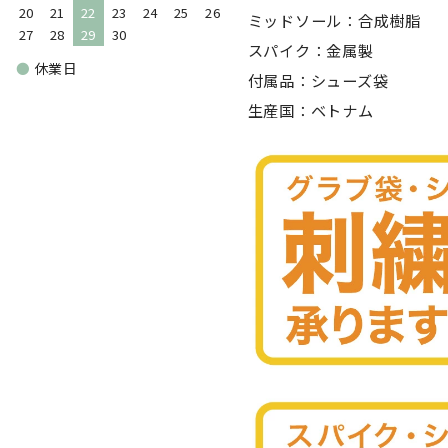
20
21
22
23
24
25
26
ミッドソール：合成樹脂
27
28
29
30
スパイク：金属製
●
休業日
付属品：シューズ袋
生産国：ベトナム