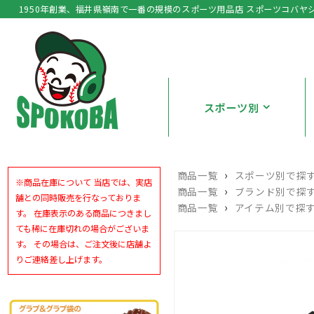
1950年創業、福井県嶺南で一番の規模のスポーツ用品店 スポーツコバヤ
スポーツ別
›
商品一覧
スポーツ別で探
※商品在庫について 当店では、実店
›
商品一覧
ブランド別で探
舗との同時販売を行なっておりま
›
商品一覧
アイテム別で探
す。 在庫表示のある商品につきまし
ても稀に在庫切れの場合がございま
す。 その場合は、ご注文後に店舗よ
りご連絡差し上げます。