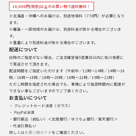
10,000円(税別)以上のお買い物で送料無料！
※北海道・沖縄へのお届けは、別途地域料（770円）が必要となり
ます。
※離島・一部地域のお届けは、別途料金が掛かる場合がございま
す。
※重量により別途料金が掛かる場合がございます。
配送について
日時のご指定がない場合、ご注文確定後5営業日以内に佐川急便に
て発送させて頂きます。
配送時間をご指定いただけます（午前中／12時～14時／14時～16
時／16時～18時／18時～20時／18時～21時／19時～21時）
ただし時間を指定された場合でも、事情により指定時間内に配達が
できない事もございますのでご了承ください。
お支払いについて
・ クレジットカード決済（ゼウス）
・ PayPal決済
・銀行振込（前払い）＜北陸銀行／ゆうちょ銀行／楽天銀行＞
・代金引換払い
詳しくは
お買い物ガイド
をご確認ください。