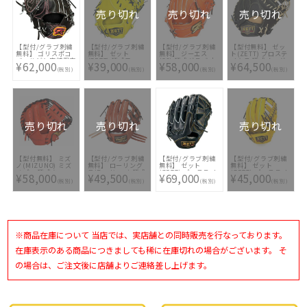
(単色のみ)※縁取
り・影付きの場合、
り・影付きの場合、
(単色のみ)※縁取
り・影付きの場合、
1ヶ所+3300円(税
1ヶ所+3300円(税
り・影付きの場合、
売り切れ
売り切れ
売り切れ
1ヶ所+3300円(税
込)]
込)]
1ヶ所+3300円(税
込)]
込)]
【型付/グラブ刺繍
【型付/グラブ刺繍
【型付/グラブ刺繍
【型付無料】 ゼッ
無料】 ゴリスポコ
無料】 ゼット
無料】 ジーエス
ト(ZETT) プロステ
バマルビシ店舗限定
(ZETT) 硬式ファー
(GS) 硬式グラブ 内
イタス 硬式オーダ
¥62,000
¥39,000
¥58,000
¥64,500
ジーエス(GS) 硬式
ストミット
野手用 サムライ型
ーキャッチャーミッ
(税別)
(税別)
(税別)
(税別)
グラブ 投手用
BPFB19413-5319 [
5本指・コユニ両方
ト スポコバオリジ
GSM-EX003-BLKH
ミット型付け無料
対応 右投げLH GS-
ナル 中村(東京ヤク
STブラック [ 型付
硬式グラブ刺繍2ヶ
SAMURAI-OR [ 型
ルト) モデル
け無料 硬式グラブ
所無料(単色のみ)※
付け無料 硬式グラ
BPCPRO 222型
刺繍2ヶ所無料(単色
縁取り・影付きの場
ブ刺繍2ヶ所無料(単
BK1 [ ミット型付け
のみ)※縁取り・影
合、1ヶ所+3300円
色のみ)※縁取り・
無料 ]
付きの場合、1ヶ所
(税込)]
影付きの場合、1ヶ
+3300円(税込)]
所+3300円(税込)]
売り切れ
売り切れ
売り切れ
【型付無料】 ミズ
【型付/グラブ刺繍
【型付/グラブ刺繍
【型付/グラブ刺繍
ノ(MIZUNO) ミズ
無料】 ローリング
無料】 ゼット
無料】 ゼット
ノプロ 硬式キャッ
ス(Rawlings) 硬式
(ZETT) プロステイ
(ZETT) プロステイ
¥58,000
¥49,500
¥69,000
¥45,000
チャーミット 號
グラブ 内野手用
タス プレミアム 硬
タス 硬式グラブ 遊
(税別)
(税別)
(税別)
(税別)
SAKEBI
PRO PREFERRED
式グラブ 投手用
撃手・二塁手モデル
1AJCH28210-5209
GH4PRCK45-BR [
BPROGP61Y-
BPROG361-5419 [
[ ミット型付け無料
型付け無料 硬式グ
1900N [ 型付け無
型付け無料 硬式グ
]
ラブ刺繍2ヶ所無料
料 硬式グラブ刺繍2
ラブ刺繍2ヶ所無料
(単色のみ)※縁取
ヶ所無料(単色の
(単色のみ)※縁取
り・影付きの場合、
み)※縁取り・影付
り・影付きの場合、
1ヶ所+3300円(税
きの場合、1ヶ所
1ヶ所+3300円(税
※商品在庫について 当店では、実店舗との同時販売を行なっております。
込)]
+3300円(税込)]
込)]
在庫表示のある商品につきましても稀に在庫切れの場合がございます。 そ
の場合は、ご注文後に店舗よりご連絡差し上げます。