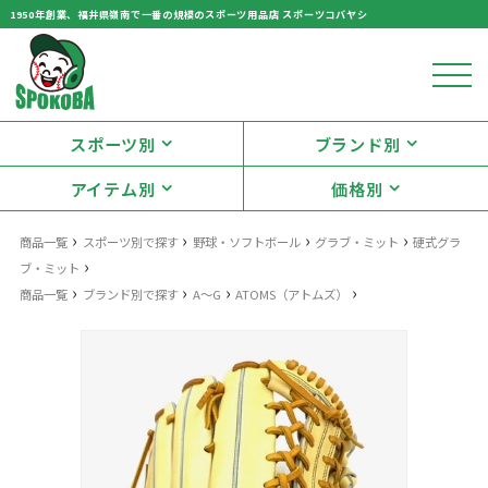
1950年創業、福井県嶺南で一番の規模のスポーツ用品店 スポーツコバヤシ
スポーツ別
ブランド別
アイテム別
価格別
›
›
›
›
商品一覧
スポーツ別で探す
野球・ソフトボール
グラブ・ミット
硬式グラ
›
ブ・ミット
›
›
›
›
商品一覧
ブランド別で探す
A～G
ATOMS（アトムズ）