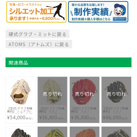
硬式グラブ・ミットに戻る
ATOMS（アトムズ）に戻る
関連商品
売り切れ
売り切れ
売り切れ
【型付/グラブ刺繍
【型付/グラブ刺繍
【型付/グラブ刺繍
【型付/グラブ刺繍
無料】 シュアプレ
無料】 ミズノ
無料】 ミズノ
無料】 ミズノ
イ(SURE PLAY) 硬
(MIZUNO) 硬式グ
(MIZUNO) グロー
(MIZUNO) ミズノ
¥54,000
¥36,800
¥36,800
¥66,000
式用グラブ SBG-FA
ラブ グローバルエ
バルエリート H
プロ 硬式グラブ 読
(税別)
(税別)
(税別)
(税別)
Series 投手用 野球
リート Hselection
Selection02＋ 硬
売ジャイアンツ 坂
硬式グラブ グロー
SIGNA 投手用
式野球 投手用
本勇人モデル 内野
ブ
1AJGH27401-80H
1AJGH26501-70 [
手用 2024AW
23SS(SBGFA131) [
[ 型付け無料 硬式グ
型付け無料 硬式グ
1AJGH31003-0949
型付け無料 硬式グ
ラブ刺繍2ヶ所無料
ラブ刺繍2ヶ所無料
[ 型付け無料 硬式グ
ラブ刺繍2ヶ所無料
(単色のみ)※縁取
(単色のみ)※縁取
ラブ刺繍2ヶ所無料